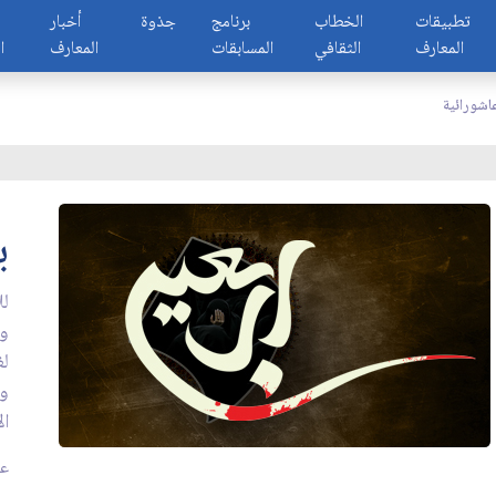
تطبيقات
الخطاب
برنامج
جذوة
أخبار
المعارف
الثقافي
المسابقات
المعارف
ا
اشورائية
ي
لل
وا
لغ
وا
ال
عدد