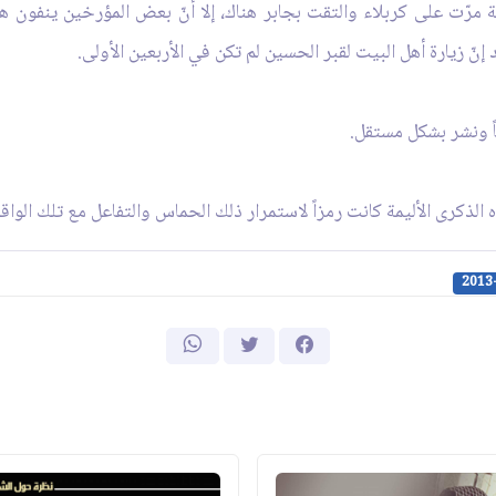
ة مرّت على كربلاء والتقت بجابر هناك، إلا أنّ بعض المؤرخين ينفون هذ
نّ زيارة أهل البيت لقبر الحسين لم تكن في الأربعين الأولى.
ً ونشر بشكل مستقل.
الذكرى الأليمة كانت رمزاً لاستمرار ذلك الحماس والتفاعل مع تلك الواقعة 
2013