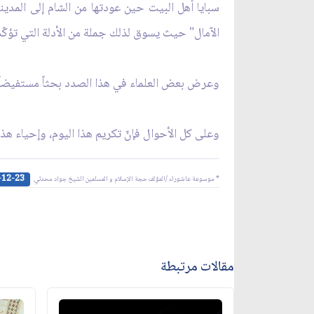
سبايا أهل البيت حين عودتها من الشام إلى المدين
الآمال" حيث يسوق لذلك جملة من الأدلة التي تؤكّد إ
وعرض بعض العلماء في هذا الصدد بحثاً مستفيضا
وعلى كل الأحوال فإنّ تكريم هذا اليوم، وإحياء هذه 
-12-23
* موسوعة عاشوراء /المؤلف حجة الإسلام و المسلمين الشيخ جواد محدثي.
مقالات مرتبطة