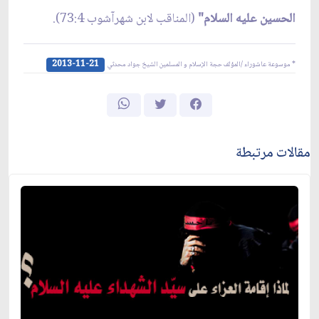
الحسين عليه السلام"
(المناقب لابن شهرآشوب 73:4).
2013-11-21
* موسوعة عاشوراء /المؤلف حجة الإسلام و المسلمين الشيخ جواد محدثي
مقالات مرتبطة