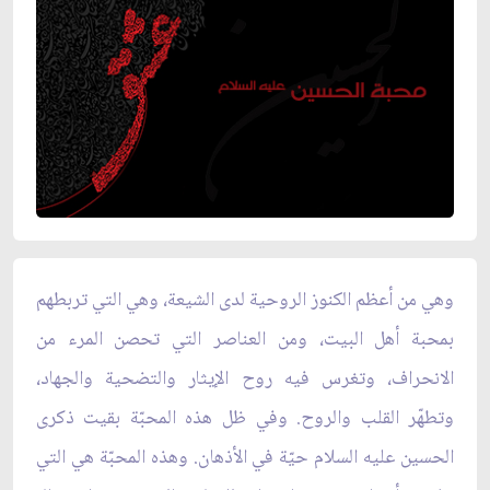
وهي من أعظم الكنوز الروحية لدى الشيعة، وهي التي تربطهم
بمحبة أهل البيت، ومن العناصر التي تحصن المرء من
الانحراف، وتغرس فيه روح الإيثار والتضحية والجهاد،
وتطهّر القلب والروح. وفي ظل هذه المحبّة بقيت ذكرى
الحسين عليه السلام حيّة في الأذهان. وهذه المحبّة هي التي