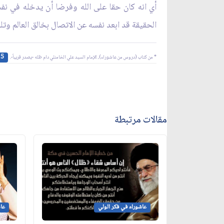
أي انه كان حقا على الله وفرضا أن يدخله في نفس
الحقيقة قد ابعد نفسه عن الاتصال بخالق العالم وتلك
15
* من كتاب (دروس من عاشوراء)، للإمام السيد علي الخامنئي دام ظله -يصدر قريباً-.
مقالات مرتبطة
عاشوراء في فكر الولي
عاش