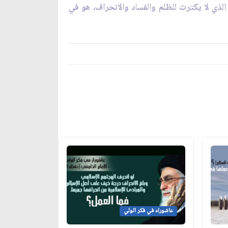
الذي لا يكترث للظلم والفساد والانحراف، هو في
عاشوراء في فكر الولي