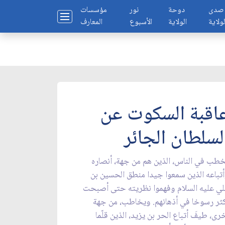
صدى
دوحة
نور
مؤسسات
لولاية
الولاية
الأسبوع
المعارف
اقبة السكوت عن
لسلطان الجائر
طب في الناس، الذين هم من جهة، أنصاره
تباعه الذين سمعوا جيدا منطق الحسين بن
ي عليه السلام وفهموا نظريته حتى أصبحت
ثر رسوخا في أذهانهم. ويخاطب، من جهة
رى، طيفَ أتباع الحر بن يزيد، الذين قلّما