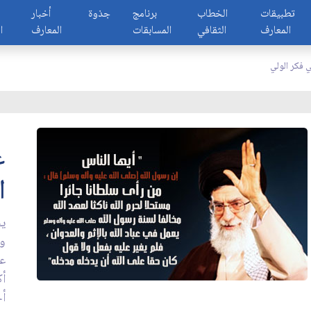
تطبيقات
الخطاب
برنامج
جذوة
أخبار
المعارف
الثقافي
المسابقات
المعارف
ا
 فكر الولي
ع
ا
يخ
وأ
عل
أك
أخ