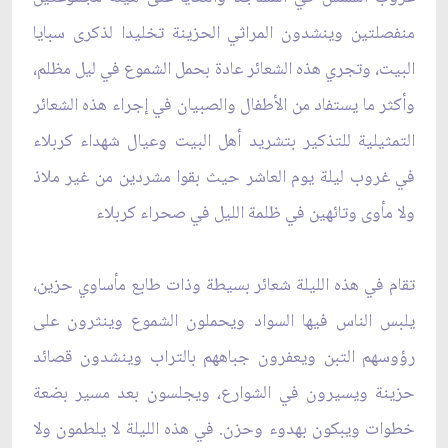
منفصلتين وينشدون المراثي الحزينة تخليدا لذكرى سبايا
البيت، وتجري هذه الشعائر عادة بحمل الشموع في ليل مظلم،
وأكثر ما يستفاد من الأطفال والصبيان في إجراء هذه الشعائر
التمثيلية للتذكير بتشريد أهل البيت وعيال شهداء كربلاء
في غروب ليلة يوم العاشر حيث بقوا مشردين من غير ملاذ
ولا مأوى وتائهين في ظلمة الليل في صحراء كربلاء
تقام في هذه الليلة شعائر بسيطة وذات طابع مأساوي حزين،
يلبس الناس فيها السواد ويحملون الشموع وينثرون على
رؤوسهم التبن ويعفرون جباههم بالتراب وينشدون قصائد
حزينة ويسيرون في الشوارع، ويجلسون بعد مسير بضعة
خطوات ويبكون بهدوء وحزن. في هذه الليلة لا يلطمون ولا