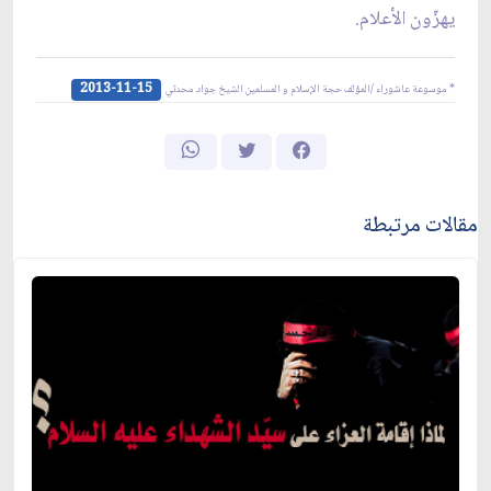
يهزّون الأعلام.
2013-11-15
* موسوعة عاشوراء /المؤلف حجة الإسلام و المسلمين الشيخ جواد محدثي
مقالات مرتبطة