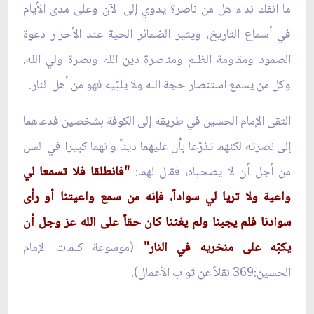
ما انفك نداء هل من ناصر؟ يدوي إلى الآن وعلى مدى الأيام
في أسماع التاريخ، ويثير الضمائر الحية عند الأحرار دعوة
الصمود ومقاومة الظلم ومناصرة دين الله ونصرة ولي الله،
وكل من يسمع استنصار حجة الله ولا يلبّيه فهو من أهل النار.
التقى الإمام الحسين في طريقه إلى الكوفة بشخصين فدعاهما
إلى نصرته لكنهما تذرّعا بأن عليهما ديناً وانهما كبيرا في السن
من أجل أن لا يصحباه، فقال لهما:
"فانطلقا فلا تسمعا لي
واعية ولا تريا لي سواداً، فإنه من سمع واعيتنا أو رأى
سوادنا فلم يجبنا ولم يغثنا كان حقاً على الله عز وجل أن
يكبّه على منخريه في النار"
(موسوعة كلمات الإمام
الحسين:369 نقلاً عن ثواب الأعمال).