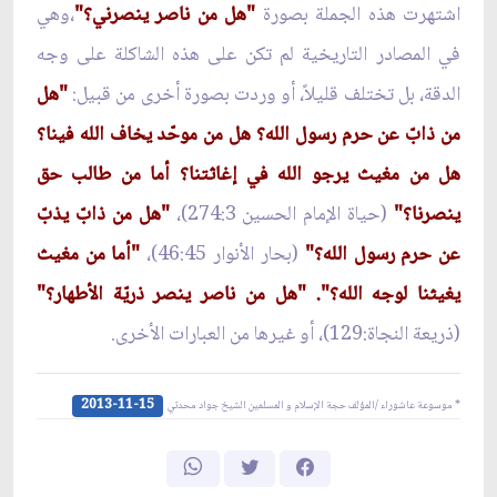
اشتهرت هذه الجملة بصورة
"هل من ناصر ينصرني؟"
،وهي
في المصادر التاريخية لم تكن على هذه الشاكلة على وجه
الدقة، بل تختلف قليلاً، أو وردت بصورة أخرى من قبيل:
"هل
من ذابّ عن حرم رسول الله؟ هل من موحّد يخاف الله فينا؟
هل من مغيث يرجو الله في إغاثتنا؟ أما من طالب حق
ينصرنا؟"
(حياة الإمام الحسين 274:3)،
"هل من ذابّ يذبّ
عن حرم رسول الله؟"
(بحار الأنوار 46:45)،
"أما من مغيث
يغيثنا لوجه الله؟". "هل من ناصر ينصر ذريّة الأطهار؟"
(ذريعة النجاة:129)، أو غيرها من العبارات الأخرى.
2013-11-15
* موسوعة عاشوراء /المؤلف حجة الإسلام و المسلمين الشيخ جواد محدثي