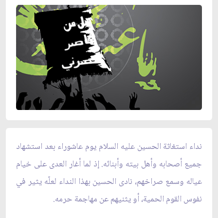
نداء استغاثة الحسين عليه السلام يوم عاشوراء بعد استشهاد
جميع أصحابه وأهل بيته وأبنائه. إذ لما أغار العدى على خيام
عياله وسمع صراخهم، نادى الحسين بهذا النداء لعلّه يثير في
نفوس القوم الحمية، أو يثنيهم عن مهاجمة حرمه.