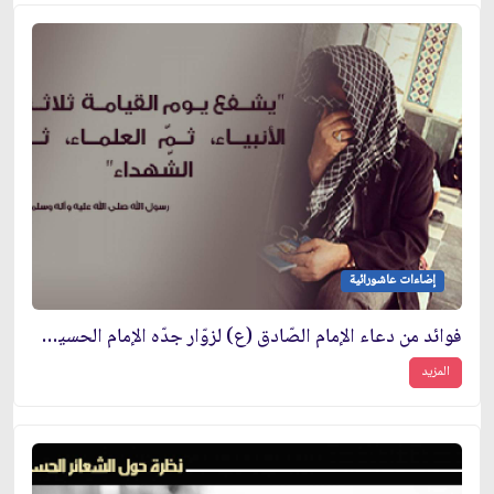
إضاءات عاشورائية
فوائد من دعاء الإمام الصّادق (ع) لزوّار جدّه الإمام الحسين (ع)
المزيد