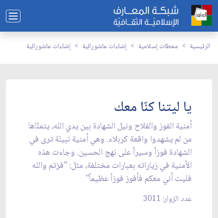
الرئيسية
محطات إسلامية
إضاءات عاشورائية
إضاءات عاشورائية
يا ليتنا كنّا معك
أمنية الفوز والفلاح ونيل الشهادة بين يدي الله، يتمنّاها
من لم يشهدوا واقعة كربلاء. وهي أمنية نبيلة ترى في
الشهادة فوزاً وسيراً على نهج الحسين. وجاءت هذه
الأمنية في زياراته بعبارات مختلفة، مثل: "فزتم والله
فليت أني معكم فأفوز فوزاً عظيماً"
عدد الزوار: 3011