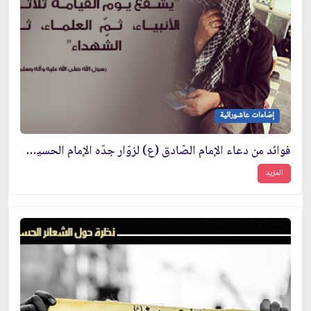
إضاءات عاشورائية
فوائد من دعاء الإمام الصّادق (ع) لزوّار جدّه الإمام الحسين (ع)
المزيد