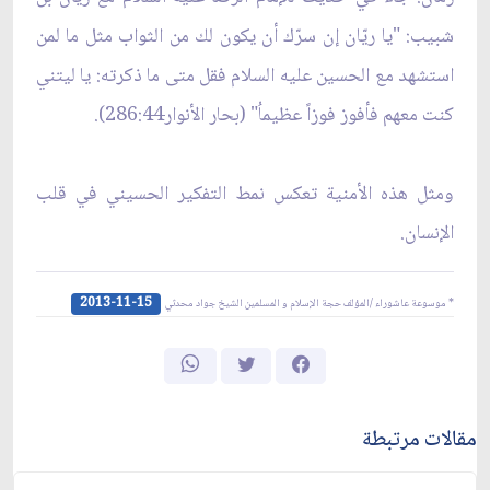
شبيب: "يا ريّان إن سرّك أن يكون لك من الثواب مثل ما لمن
استشهد مع الحسين عليه السلام فقل متى ما ذكرته: يا ليتني
كنت معهم فأفوز فوزاً عظيماُ" (بحار الأنوار286:44).
ومثل هذه الأمنية تعكس نمط التفكير الحسيني في قلب
الإنسان.
2013-11-15
* موسوعة عاشوراء /المؤلف حجة الإسلام و المسلمين الشيخ جواد محدثي
مقالات مرتبطة