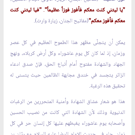
"يا ليتني كنت معكم فأفوز فوزاً عظيماً"
.
"فيا ليتني كنت
معكم فأفوز معكم"
(مفاتيح الجنان، زيارة وارث
)
.
يمكن أن يتجلّى مظهر هذا الطموح العظيم في كل عصر
وزمان، إذ لما كان كل يوم عاشوراء وكل أرض كربلاء، ونهج
الجهاد والشهادة مفتوح أمام أتباع الحق، فإنّ صدق ادعاء
الزائر يتجسد في خندق مجابهة الظالمين حيث يتسنى له
تحقيق هذه الرغبة.
هذا هو شعار عشاق الشهادة وأمنية المتحررين من الرغبات
الدنيوية وذلك لأن الشهادة التي كانت من نصيب الحسين
وأصحابه يوم عاشوراء يغبطهم عليها كل إنسان حر في كل
زمان. جاء في حديث للإمام الرضا عليه السلام مع ريّان بن