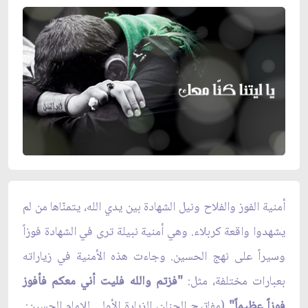
أمنية الفوز والفلاح ونيل الشهادة بين يدي الله، يتمنّاها من لم
يشهدوا واقعة كربلاء. وهي أمنية نبيلة ترى في الشهادة فوزاً
وسيراً على نهج الحسين. وجاءت هذه الأمنية في زياراته
بعبارات مختلفة، مثل:
"فزتم والله فليت أني معكم فأفوز
فوزاً عظيماً"
(مفاتيح الجنان، الزيارة الأولى للإمام الحسين:.