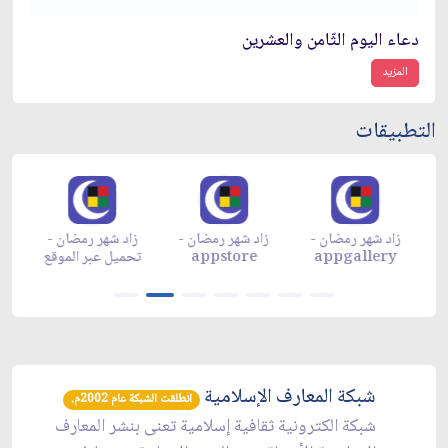
دعاء اليوم الثّامن والعشرين
المزيد
التطبيقات
زاد شهر رمضان -
زاد شهر رمضان -
زاد شهر رمضان -
م
appgallery
appstore
تحميل عبر الموقع
تح
شبكة المعارف الإسلامية
انطلقت الشبكة عام 2002م.
شبكة الكترونية ثقافية إسلامية تعنى بنشر المعارف