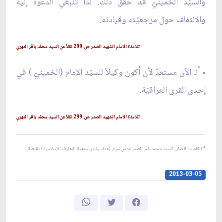
والسيّد الخمينيّ قد حقّق ذلك. لذا تنبغي الدعوة إليه
والالتفاف حول مرجعيّته وقيادته.
تلامذة الامام الشهيد الصدر ص: 299 نقلاً عن السيد محمّد باقر المهري
٭ أنا الآن مستعدّ لأن أكون وكيلاً للسيّد الإمام (الخمينيّ ) في
إحدى القرى العراقيّة.
تلامذة الامام الشهيد الصدر ص: 299 نقلاً عن السيد محمّد باقر المهري
* الكلمات القصار, السيد محمد باقر الصدر قدس سره, إعداد ونشر: جمعية المعارف الإسلامية الثقافية.
2013-03-05