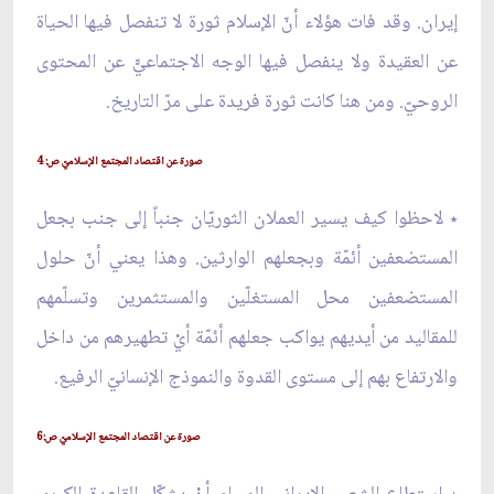
إيران. وقد فات هؤلاء أنّ الإسلام ثورة لا تنفصل فيها الحياة
عن العقيدة ولا ينفصل فيها الوجه الاجتماعيّّ عن المحتوى
الروحيّ. ومن هنا كانت ثورة فريدة على مرّ التاريخ.
صورة عن اقتصاد المجتمع الإسلاميّ ص: 4
٭ لاحظوا كيف يسير العملان الثوريّان جنباً إلى جنب بجعل
المستضعفين أئمّة وبجعلهم الوارثين. وهذا يعني أنّ حلول
المستضعفين محل المستغلّين والمستثمرين وتسلّمهم
للمقاليد من أيديهم يواكب جعلهم أئمّة أيْ تطهيرهم من داخل
والارتفاع بهم إلى مستوى القدوة والنموذج الإنسانيّ الرفيع.
صورة عن اقتصاد المجتمع الإسلاميّ ص:6