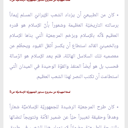
لمحة تمهيديّة عن مشروع دستور الجمهوريّة الإسلاميّّة ص:5
٭ كان من الطبيعيّ أن يزداد الشعب الإيرانيّ المسلم إيماناً
برسالته التاريخيّة العظيمة وشعوراً بأنّ الإسلام هو قدره
العظيم لأنّه بالإسلام وبزخم المرجعيّة الّتي بناها الإسلام
وبالخمينيّ القائد استطاع أن يكسر أثقل القيود ويحطّم عن
معصميه تلك السلاسل الهائلة، فلم يعد الإسلام هو الرّسالة
فحسب بل هو أيضاً المنقذ والقوّة الوحيدة في الميدان الّتي
استطاعت أن تكتب النصر لهذا الشعب العظيم.
لمحة تمهيديّة عن مشروع دستور الجمهوريّة الإسلاميّّة ص:5
٭ كان طرح المرجعيّة الرشيدة للجمهوريّة الإسلاميّّة شعاراً
وهدفاً وحقيقة تعبيراً حيّاً عن ضمير الأمّة وتتويجاً لنضالها
بالنتيجة الطبيعيّة وضماناً لاستمرار هذا الشعب في طريق