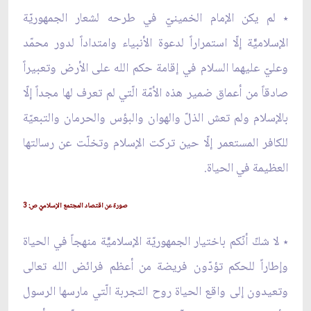
٭ لم يكن الإمام الخمينيّ في طرحه لشعار الجمهوريّة
الإسلاميّّة إلّا استمراراً لدعوة الأنبياء وامتداداً لدور محمّد
وعليّ عليهما السلام في إقامة حكم الله على الأرض وتعبيراً
صادقاً من أعماق ضمير هذه الأمّة الّتي لم تعرف لها مجداً إلّا
بالإسلام ولم تعش الذلّ والهوان والبؤس والحرمان والتبعيّة
للكافر المستعمر إلّا حين تركت الإسلام وتخلّت عن رسالتها
العظيمة في الحياة.
صورة عن اقتصاد المجتمع الإسلاميّ ص: 3
٭ لا شكّ أنّكم باختيار الجمهوريّة الإسلاميّّة منهجاً في الحياة
وإطاراً للحكم تؤدّون فريضة من أعظم فرائض الله تعالى
وتعيدون إلى واقع الحياة روح التجربة الّتي مارسها الرسول