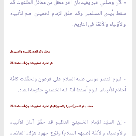
٭ الآن وصلني خبر يفيد بأنّ آخر معقل من معاقل الطاغوت قد
سقط بأيدي المسلمين وقد حقّق الإمام الخمينيّ حلم الأنبياء
والأوّلياء والأئمّة في التاريخ.
محمّد باقر الصدر(السيرة والمسيرة),
دار العارف للمطبوعات جزء4- صفحة:26
٭ اليوم انتصر موسى عليه السلام على فرعون وتحقّقت كافّة
أحلام الأنبياء. اليوم أسقط آية الله الخمينيّ حكومة الشاه.
محمّد باقر الصدر(السيرة والمسيرة),دار العارف للمطبوعات جزء4- صفحة:26
٭ إنّ السيّد الإمام الخمينيّ العظيم قد حقّق آمال الأنبياء
والأوصياء والأئمّة (عليهم السلام) وتوّج جهود هؤلاء العظماء