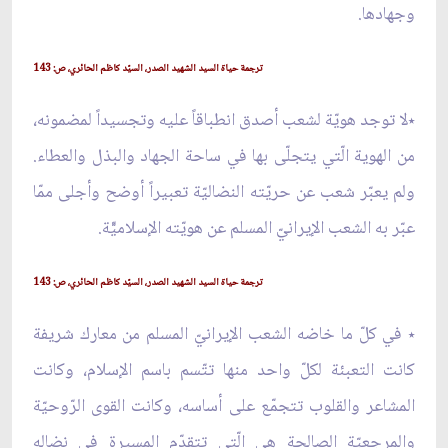
وجهادها.
ترجمة حياة السيد الشهيد الصدر، السيّد كاظم الحائري، ص: 143
٭لا توجد هويّة لشعب أصدق انطباقاً عليه وتجسيداً لمضمونه،
من الهوية الّتي يتجلّى بها في ساحة الجهاد والبذل والعطاء.
ولم يعبّر شعب عن حريّته النضاليّة تعبيراً أوضح وأجلى ممّا
عبّر به الشعب الإيرانيّ المسلم عن هويّته الإسلاميّّة.
ترجمة حياة السيد الشهيد الصدر، السيّد كاظم الحائري، ص: 143
٭ في كلّ ما خاضه الشعب الإيرانيّ المسلم من معارك شريفة
كانت التعبئة لكلّ واحد منها تتّسم باسم الإسلام، وكانت
المشاعر والقلوب تتجمّع على أساسه، وكانت القوى الرّوحيّة
والمرجعيّة الصالحة هي الّتي تتقدّم المسيرة في نضاله