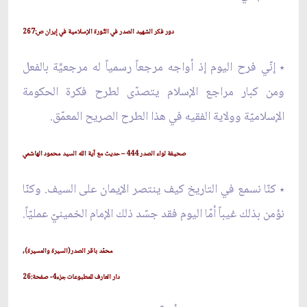
دور فكر الشهيد الصدر في الثّورة الإسلامية في إيران ص:267
٭ إنّي فرح اليوم إذ أواجه مرجعاً رسمياً له مرجعيَّة بالفعل
ومن كبار مراجع الإسلام يتصدّى لطرح فكرة الحكومة
الإسلاميّة وولاية الفقيه في هذا الطرح الصريح المعمّق.
صحيفة لواء الصدر 444 – حديث مع آية الله السيد محمود الهاشمي
٭ كنّا نسمع في التاريخ كيف ينتصر الإيمان على السيف. وكنّا
نؤمن بذلك غيباً أمّا اليوم فقد جسّد ذلك الإمام الخمينيّ عمليّاً.
محمّد باقر الصدر(السيرة والمسيرة),
دار العارف للمطبوعات جزء4- صفحة:26