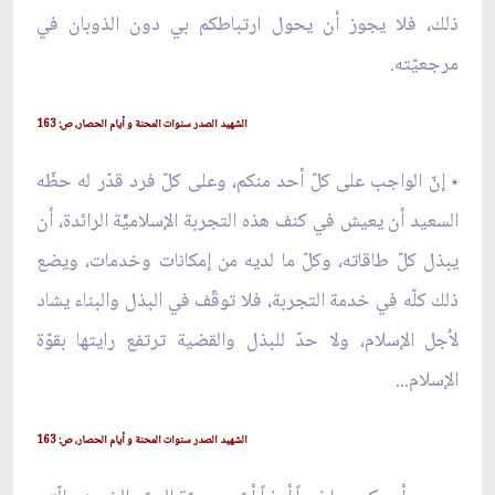
ذلك، فلا يجوز أن يحول ارتباطكم بي دون الذوبان في
مرجعيّته.
الشهيد الصدر سنوات المحنة و أيام الحصار، ص: 163
٭ إنّ الواجب على كلّ أحد منكم، وعلى كلّ فرد قدّر له حظّه
السعيد أن يعيش في كنف هذه التجربة الإسلاميّّة الرائدة، أن
يبذل كلّ طاقاته، وكلّ ما لديه من إمكانات وخدمات، ويضع
ذلك كلّه في خدمة التجربة، فلا توقّف في البذل والبناء يشاد
لأجل الإسلام، ولا حدّ للبذل والقضية ترتفع رايتها بقوّة
الإسلام...
الشهيد الصدر سنوات المحنة و أيام الحصار، ص: 163