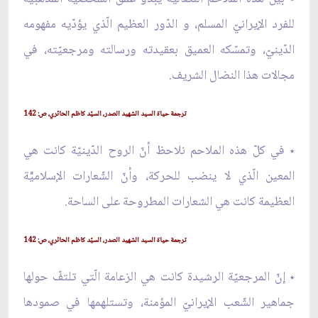
للفرد الإيرانيّ المسلم، و الدّور العظيم الّذي يؤدّيه مفهومه
الدّينيّ، وتمسّكه العميق بعقيدته ورسالته ومرجعيّته، في
مجالات هذا النضال الشريف.
ترجمة حياة السيد الشهيد الصدر، السيّد كاظم الحائري، ص: 142
٭ في كلّ هذه الملاحم نلاحظ أنّ الروح الدّينيّة كانت هي
المعين الّذي لا ينضب للحركة، وأنّ الشّعارات الإسلاميّّة
العظيمة كانت هي الشعارات المطروحة على الساحة.
ترجمة حياة السيد الشهيد الصدر، السيّد كاظم الحائري، ص: 142
٭ إنّ المرجعيّة الرشيدة كانت هي الزعامة الّتي تلتفّ حولها
جماهير الشّعب الإيرانيّ المؤمنة، وتستلهمها في صمودها