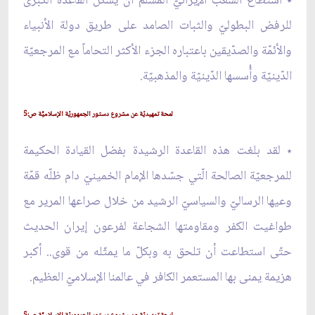
٭ استطاع الشعب الإيرانيّ المسلم أنْ يشكّل القاعدة الكبرى
للرفض البطوليّ والثبات الصامد على طريق دولة الأنبياء
والأئمّة والصدّيقين باعتباره الجزء الأكثر التحاماً مع المرجعيّة
الدّينيّة وأُسسها الدّينيّة والمذهبيّة.
لمحة تمهيديّة عن مشروع دستور الجمهوريّة الإسلاميّّة ص:5
٭ لقد بلغت هذه القاعدة الرشيدة بفضل القيادة الحكيمة
للمرجعيّة الصالحة الّتي جسّدها الإمام الخمينيّ دام ظلّه قمّة
وعيها الرساليّ والسياسيّ الرشيد من خلال صراعها المرير مع
طواغيت الكفر ومقاومتها الشجاعة لفرعون إيران الحديث
حتّى استطاعت أن تلحق به وبكلّ ما يمثّله من قوى.. أكبر
هزيمة يمنى بها المستعمر الكافر في عالمنا الإسلاميّ العظيم.