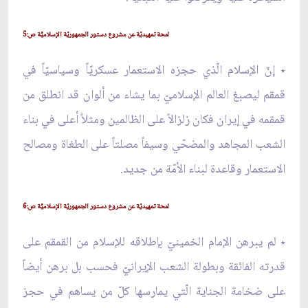
لمحة تمهيديّة عن مشروع دستور الجمهوريّة الإسلاميّّة ص:5
٭ إنّ الإسلام الّذي حجزه الاستعمار عسكريّاً وسياسيّاً في
قمقم ليصبغ العالم الإسلاميّ بما يشاء من ألوان قد انطلق من
قمقمه في إيران فكان زلزالاً على الظالمين ومثلاً أعلى في بناء
الشعب المجاهد والمضحّي وسيفاً مصلتاً على الطغاة ومصالح
الاستعمار وقاعدة لبناء الأمّة من جديد.
لمحة تمهيديّة عن مشروع دستور الجمهوريّة الإسلاميّّة ص:6
٭ لم يبرهن الإمام الخمينيّ بإطلاقه للإسلام من القمقم على
قدرته الفائقة وبطولة الشعب الإيرانيّ فحسب بل برهن أيضاً
على ضخامة الجناية الّتي يمارسها كلّ من يساهم في حجز