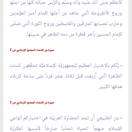
الأعظم صلى الله عليه وآله وسلم وكرّس حياته كلّها من أجلها
وروح الأطروحة الّتي جاهد من أجلها الإمام أمير المؤمنين
وحارب لحسابها المارقين والقاسطين وروح الثّورة الّتي ضحّى
الإمام الحسين بآخر قطرة من دمه الطاهر في سبيلها.
صورة عن اقتصاد المجتمع الإسلاميّ ص: 3
٭ إنّكم بالاختيار العظيم للجمهوريّة الإسلاميّّة تحقّقون للدماء
الطاهرة الّتي أريقت قبل ثلاثة عشر قرناً على ساحة كربلاء
هدفها الكبير.
صورة عن اقتصاد المجتمع الإسلاميّ ص: 3
٭ من الطبيعيّ أن تجد الحضارة الغربيّة في اختياركم الواعي
للإسلام منهجاً للحياة تحدّياً صارخاً لأسسها الفكريّة