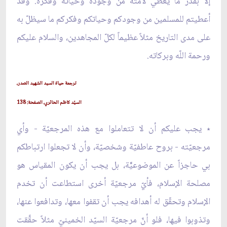
إلّا بقدر ما يعطي لأمّته من وجوده وحياته وفكره. وقد
أعطيتم للمسلمين من وجودكم وحياتكم وفكركم ما سيظلّ به
على مدى التاريخ مثلاً عظيماً لكلّ المجاهدين، والسلام عليكم
ورحمة اللّه وبركاته.
ترجمة حياة السيد الشهيد الصدر،
السيّد كاظم الحائري، الصفحة: 138
٭ يجب عليكم أن لا تتعاملوا مع هذه المرجعيّة - وأي
مرجعيّته - بروح عاطفيّة وشخصيّة، وأن لا تجعلوا ارتباطكم
بي حاجزاً عن الموضوعيّّة، بل يجب أن يكون المقياس هو
مصلحة الإسلام، فأيّ مرجعيّة أخرى استطاعت أن تخدم
الإسلام وتحقّق له أهدافه يجب أن تقفوا معها، وتدافعوا عنها،
وتذوبوا فيها، فلو أنّ مرجعيّة السيّد الخمينيّ مثلاً حقَّقت