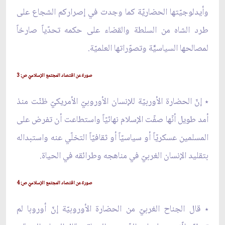
وأيدلوجيّتها الحضاريّة كما وجدت في إصراركم الشجاع على
طرد الشاه من السلطة والقضاء على حكمه تحدّياً صارخاً
لمصالحها السياسيّّة وتصوّراتها العلميّة.
صورة عن اقتصاد المجتمع الإسلاميّ ص: 3
٭ إنّ الحضارة الأوربيّة للإنسان الأوروبيّ الأمريكيّ ظنّت منذ
أمد طويل أنّها صفّت الإسلام نهائيّاً واستطاعت أن تفرض على
المسلمين عسكريّاً أو سياسيّاً أو ثقافيّاً التخلّي عنه واستبداله
بتقليد الإنسان الغربيّ في مناهجه وطرائقه في الحياة.
صورة عن اقتصاد المجتمع الإسلاميّ ص: 4
٭ قال الجناح الغربيّ من الحضارة الأوروبيّة إنّ أوروبا لم