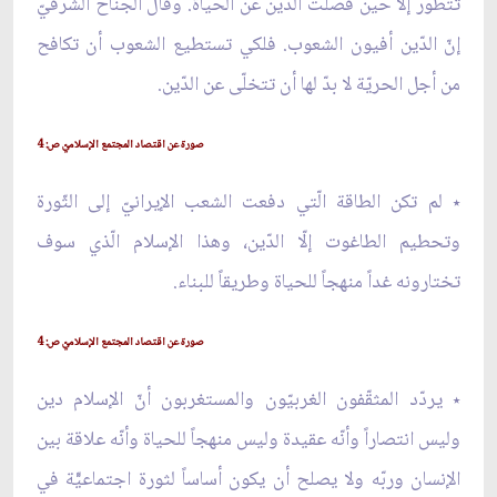
تتطوّر إلّا حين فصلت الدّين عن الحياة. وقال الجناح الشرقيّ
إنّ الدّين أفيون الشعوب. فلكي تستطيع الشعوب أن تكافح
من أجل الحريّة لا بدّ لها أن تتخلّى عن الدّين.
صورة عن اقتصاد المجتمع الإسلاميّ ص: 4
٭ لم تكن الطاقة الّتي دفعت الشعب الإيرانيّ إلى الثّورة
وتحطيم الطاغوت إلّا الدّين، وهذا الإسلام الّذي سوف
تختارونه غداً منهجاً للحياة وطريقاً للبناء.
صورة عن اقتصاد المجتمع الإسلاميّ ص: 4
٭ يردّد المثقّفون الغربيّون والمستغربون أنّ الإسلام دين
وليس انتصاراً وأنّه عقيدة وليس منهجاً للحياة وأنّه علاقة بين
الإنسان وربّه ولا يصلح أن يكون أساساً لثورة اجتماعيّّة في