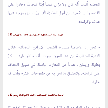
العظيم أثبت أنّه كان ولا يزال شعباً أبيّاً شجاعاً، وقادراً على
التّضحية والصّمود، من أجل القضيّة الّتي يؤمن بها، ويجد فيها
هدفه وكرامته.
ترجمة حياة السيد الشهيد الصدر، السيّد كاظم الحائري،ص: 142
٭ نحن إذا لاحظنا مسيرة الشّعب الإيرانيّ النّضاليّة خلال
الفترة المنظورة من هذا القرن، وجدنا أنّه خاض فيها ـ بكلّ
بطولة وإيمان ـ عدداً من المعارك الباسلة في سبيل الحفاظ
على كرامته، وتحقيق ما آمن به من طموحات خيّرة وأهداف
عالية.
ترجمة حياة السيد الشهيد الصدر، السيّد كاظم الحائري، ص: 142
٭ بين هذه الملاحم النضاليّة يبدو عمق الشّخصيّة المذهبيّة