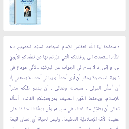
٭ سماحة آية اللّه العظمى الإمام المجاهد السيّد الخمينيّ دام
ظلّه، استمعت الى برقيّتكم الّتي عبّرتم بها عن تفقّدكم الأبويّ
لي. و إنّي إذ لا يتاح لي الجواب عن البرقيّة ـ لأنّي مودع في
زاوية البيت ولا يمكن أن أرى أحداً أو يراني أحد ـ لا يسعني إلّا
أن أسأل المولى ـ سبحانه وتعالى ـ أن يديم ظلّكم مناراً
للإسلام، ويحفظ الدّين الحنيف بمرجعيّتكم القائدة. أسأله
تعالى أن يتقبّل منّا العناء في سبيله، وأن يوفّقنا للحفاظ على
عقيدة الأمّة الإسلاميّّة العظيمة، وليس لحياة أيّ إنسان قيمة