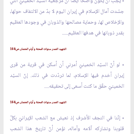
٭ يجب أن يكون واضحاً أيضاً أنّ مرجعيّة السيّد الخمينيّ الّتي
جسّدت آمال الإسلام في إيران اليوم لا بدّ من الالتفاف حولها،
والإخلاص لها، وحماية مصالحها والذوبان في وجودها العظيم
بقدر ذوبانها في هدفها العظيم.....
الشهيد الصدر سنوات المحنة و أيام الحصار، ص:164
٭ لو أنّ السيّد الخمينيّ أمرني أن أسكن في قرية من قرى
إيران أخدم فيها الإسلام، لما تردّدت في ذلك. إنّ السيّد
الخمينيّ حقّق ما كنت أسعى إلى تحقيقه....
الشهيد الصدر سنوات المحنة و أيام الحصار، ص:164
٭ إنّنا في النجف الأشرف إذ نعيش مع الشعب الإيرانيّ بكلّ
قلوبنا ونشاركه آلامه وآماله، نؤمن أنّ تاريخ هذا الشعب