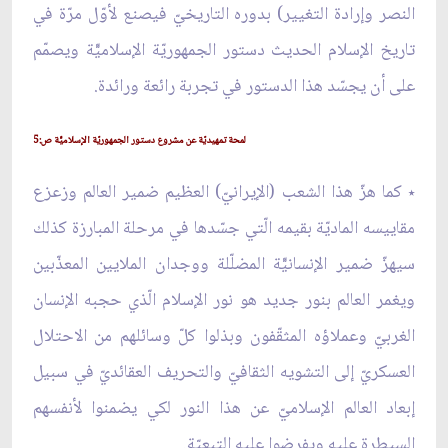
النصر وإرادة التغيير) بدوره التاريخيّ فيصنع لأوّل مرّة في
تاريخ الإسلام الحديث دستور الجمهوريّة الإسلاميّّة ويصمّم
على أن يجسّد هذا الدستور في تجربة رائعة ورائدة.
لمحة تمهيديّة عن مشروع دستور الجمهوريّة الإسلاميّّة ص:5
٭ كما هزّ هذا الشعب (الإيرانيّ) العظيم ضمير العالم وزعزع
مقاييسه الماديّة بقيمه الّتي جسّدها في مرحلة المبارزة كذلك
سيهزّ ضمير الإنسانيّّة المضلّلة ووجدان الملايين المعذّبين
ويغمر العالم بنور جديد هو نور الإسلام الّذي حجبه الإنسان
الغربيّ وعملاؤه المثقّفون وبذلوا كلّ وسائلهم من الاحتلال
العسكريّ إلى التشويه الثقافيّ والتحريف العقائديّ في سبيل
إبعاد العالم الإسلاميّ عن هذا النور لكي يضمنوا لأنفسهم
السيطرة عليه ويفرضوا عليه التبعيّة.