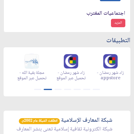
اجتماعيات المغترب
المزيد
التطبيقات
زاد شهر رمضان -
زاد شهر رمضان -
زاد شهر رمضان -
م
appgallery
appstore
تحميل عبر الموقع
تح
شبكة المعارف الإسلامية
انطلقت الشبكة عام 2002م.
شبكة الكترونية ثقافية إسلامية تعنى بنشر المعارف