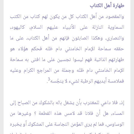
طهارة أهل الكتاب
والمقصود من أهل الكتاب كل من يكون لهم كتاب من الكتب
السماوية النازلة على الأنبياء عليهم السلام، كاليهود،
والنصارى، وهكذا الصابئون فإنهم من أهل الكتاب، على ما
حققه سماحة الإمام الخامنئي دام ظله فحكم هؤلاء هو
طهارتهم الذاتية فهم ليسوا نجسين على ما افتى به سماحة
الإمام الخامنئي دام ظله وجملة من المراجع الكرام وعليه
3
فملامسة أيديهم الرطبة لشيء لا ينجّسه
.
إذ، فلا داعي للمغترب بأن يشغل باله بالشكوك من الصباح إلى
المساء، هل أن فلانا قد لامس هذه القطعة ؟ وغيرها من
الوساوس، فما لم يرى المؤمن النجاسة على المشكوك أو يخبره