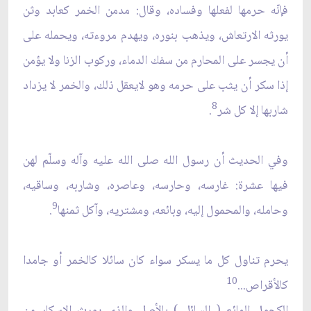
فإنّه حرمها لفعلها وفساده، وقال: مدمن الخمر كعابد وثن
يورثه الارتعاش، ويذهب بنوره، ويهدم مروءته، ويحمله على
أن يجسر على المحارم من سفك الدماء، وركوب الزنا ولا يؤمن
إذا سكر أن يثب على حرمه وهو لايعقل ذلك، والخمر لا يزداد
8
شاربها إلا كل شر
.
وفي الحديث أن رسول الله صلى الله عليه وآله وسلّم لهن
فيها عشرة: غارسه، وحارسه، وعاصره، وشاربه، وساقيه،
9
وحامله، والمحمول إليه، وبائعه، ومشتريه، وآكل ثمنها
.
يحرم تناول كل ما يسكر سواء كان سائلا كالخمر أو جامدا
10
كالأقراص...
الكحول المائع ( السائل ) بالأصل والذي يورث الإسكار من