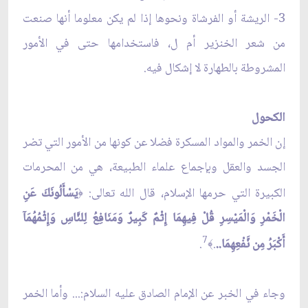
3- الريشة أو الفرشاة ونحوها إذا لم يكن معلوما أنها صنعت
من شعر الخنزير أم ل، فاستخدامها حتى في الأمور
المشروطة بالطهارة لا إشكال فيه.
الكحول
إن الخمر والمواد المسكرة فضلا عن كونها من الأمور التي تضر
الجسد والعقل وبإجماع علماء الطبيعة، هي من المحرمات
الكبيرة التي حرمها الإسلام، قال الله تعالى:
يَسْأَلُونَكَ عَنِ
﴿
الْخَمْرِ وَالْمَيْسِرِ قُلْ فِيهِمَا إِثْمٌ كَبِيرٌ وَمَنَافِعُ لِلنَّاسِ وَإِثْمُهُمَآ
7
أَكْبَرُ مِن نَّفْعِهِمَا..
.
.
﴾
وجاء في الخبر عن الإمام الصادق عليه السلام:... وأما الخمر