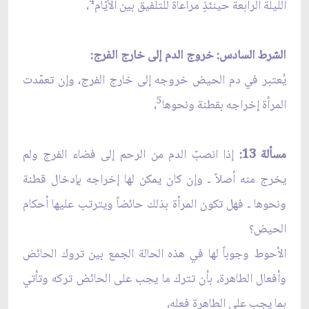
4
الليلة الرابعة حينئذٍ مراعاة للتلفيق بين الأيّام
،
الشرط السادس: خروج الدم إلى خارج الفرج:
يُعتبر في دم الحيض خروجه إلى خارج الفرج، وإن تعمّدت
5
المرأة إخراجه بقطنة ونحوها
،
مسألة 13:
إذا انصبّ الدم من الرحم إلى فضاء الفرج ولم
يخرج منه أصلاً ـ وإن كان يمكن لها إخراجه بإدخال قطنة
ونحوها ـ فهل تكون المرأة بذلك حائضاً ويترتب عليها أحكام
الحيض؟
الأحوط وجوباً لها في هذه الحالة الجمع بين تروك الحائض
وأفعال الطاهرة، بأن تترك ما يجب على الحائض تركه وتأتي
بما يجب على الطاهرة فعله،