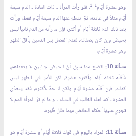
2
1
وهو عشرة أيّام
، فلو رأت المرأة ـ ذات العادة ـ الدم سبعة
أيّام مثلاً في عادته، ثمّ انقطع عنها الدم سبعة أيّام فقط، ورأت
بعد ذلك الدم ثلاثة أيّام أو أكثر، فإن ما رأته من الدم ثانياً ليس
بحيض وإن كان بصفاته، لعدم الفصل بين الدمين بأقلّ الطهر
وهو عشرة أيّام،
مسألة 10:
اتضح مما سبق أنّ للحيض جانبين لا يتعداهم،
فأقلّه ثلاثة أيّام وأكثره عشرة، لكن الأمر في الطهر ليس
كذلك، فإن أقلّه عشرة أيّام ولكن لا حدَّ لأكثره، فقد يتعدَّى
العشرة ـ كما لعله الغالب في النساء ـ و ما لم ترَ المرأة الدم لا
تجري عليها أحكام الحائض مهما طال طُهره،
مسألة 11:
المراد باليوم في قولنا ثلاثة أيّام أو عشرة أيّام هو