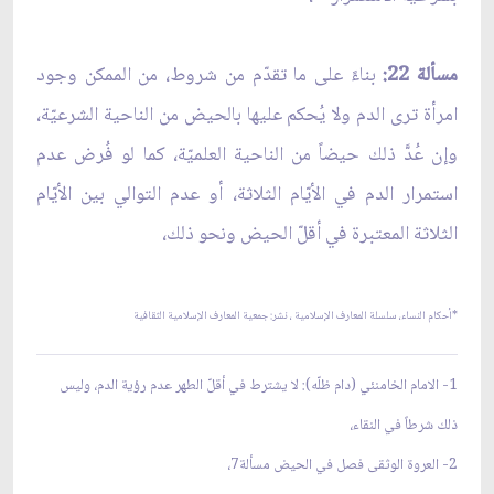
مسألة 22:
بناءً على ما تقدّم من شروط، من الممكن وجود
امرأة ترى الدم ولا يُحكم عليها بالحيض من الناحية الشرعيّة،
وإن عُدَّ ذلك حيضاً من الناحية العلميّة، كما لو فُرض عدم
استمرار الدم في الأيّام الثلاثة، أو عدم التوالي بين الأيّام
الثلاثة المعتبرة في أقلّ الحيض ونحو ذلك،
*
أحكام النساء، سلسلة المعارف الإسلامية ،
نشر: جمعية المعارف الإسلامية الثقافية
1- الامام الخامنئي (دام ظلّه): لا يشترط في أقلّ الطهر عدم رؤية الدم، وليس
ذلك شرطاً في النقاء،
2- العروة الوثقى فصل في الحيض مسألة7،