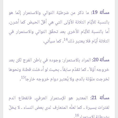
مسألة 19:
ما ذكر من شرطيّة التوالي والاستمرار إنّما هو
بالنسبة للأيّام الثلاثة الأوّلى التي هي أقلّ الحيض كما أشرن،
أما بالنسبة للأيّام الأخرى بعد تحقّق التوالي والاستمرار في
14
الثلاثة أيّام فلا يعتبر ذلك
، كما سيأتي،
مسألة 20:
المراد بالاستمرار: وجوده في باطن الفرج لكن بعد
خروجه أوّلاً ـ كما تقدّم سابقاً ـ بحيث لو أدخلت قطنة ونحوها
15
لخرجت ملوّثة بالدم، ولا يُعتبر دوام خروجه خارجاً
،
مسألة 21:
المعتبر هو الإستمرار العرفيّ، فانقطاع الدم
لفترات يسيرة ـ كما لعلّه المتعارف لدى بعض النساء ـ لا يخلّ
16
بشرطيّة الاستمرار
،