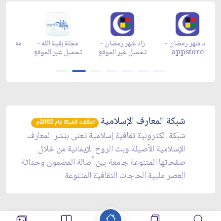
زاد شهر رمضان -
زاد شهر رمضان -
زاد شهر رمضان -
م
appgallery
appstore
تحميل عبر الموقع
تح
شبكة المعارف الإسلامية
انطلقت الشبكة عام 2002م.
شبكة الكترونية ثقافية إسلامية تعنى بنشر المعارف
الإسلامية الأصيلة وبث الروح الإيمانية من خلال
صفحاتها المتنوعة جامعة بين أصالة المضمون وحداثة
العصر ملبية الحاجات الثقافية المتنوعة