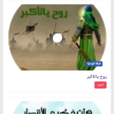
فرقة الهداية
روح ياالاكبر
المزيد