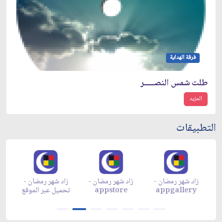
فرقة الهداية
طلت شمس النصـــــر
المزيد
التطبيقات
زاد شهر رمضان -
زاد شهر رمضان -
زاد شهر رمضان -
م
appgallery
appstore
تحميل عبر الموقع
تح