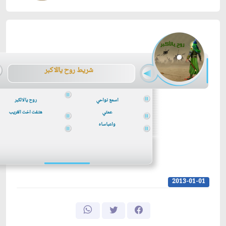
شريط
روح ياالاكبر
اسمع نواحي
روح يالالكبر
عمتي
هتفت اخت الغريب
واعباساه
2013-01-01