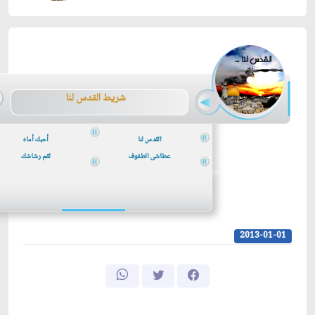
شريط ا
لقدس لنا
القدس لنا
أحبك أماه
عطاشى الطفوف
لقم رشاشك
2013-01-01