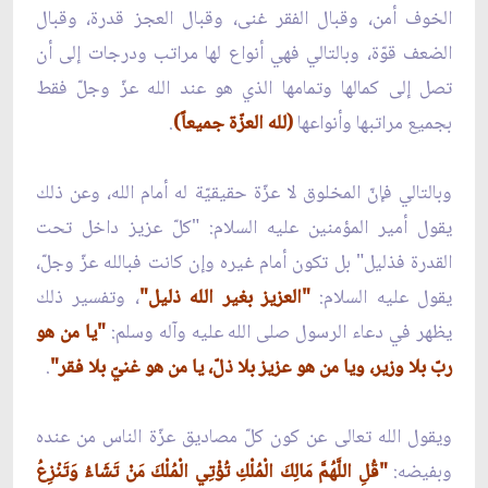
الخوف أمن، وقبال الفقر غنى، وقبال العجز قدرة، وقبال
الضعف قوّة، وبالتالي فهي أنواع لها مراتب ودرجات إلى أن
تصل إلى كمالها وتمامها الذي هو عند الله عزّ وجلّ فقط
بجميع مراتبها وأنواعها
(لله العزّة جميعاً)
.
وبالتالي فإنّ المخلوق لا عزّة حقيقيّة له أمام الله، وعن ذلك
يقول أمير المؤمنين عليه السلام: "كلّ عزيز داخل تحت
القدرة فذليل" بل تكون أمام غيره وإن كانت فبالله عزّ وجلّ،
يقول عليه السلام:
"العزيز بغير الله ذليل"
، وتفسير ذلك
يظهر في دعاء الرسول صلى الله عليه وآله وسلم:
"يا من هو
ربّ بلا وزير، ويا من هو عزيز بلا ذلّ، يا من هو غنيّ بلا فقر"
.
ويقول الله تعالى عن كون كلّ مصاديق عزّة الناس من عنده
وبفيضه:
"قُلِ اللَّهُمَّ مَالِكَ الْمُلْكِ تُؤْتِي الْمُلْكَ مَنْ تَشَاءُ وَتَنْزِعُ