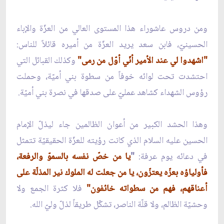
ومن دروس عاشوراء هذا المستوى العالي من العزّة والإباء
الحسينيّ، فابن سعد يريد العزّة من أميره قائلاً للناس:
"اشهدوا لي عند الأمير أنّي أوّل من رمى"
وكذلك القبائل التي
احتشدت تحت لوائه خوفاً من سطوة بني أميّة، وحملت
رؤوس الشهداء كشاهد عمليّ على صدقها في نصرة بني أميّة.
وهذا الحشد الكبير من أعوان الظالمين جاء ليذلّ الإمام
الحسين عليه السلام الذي كانت رؤيته للعزّة الحقيقيّة تتمثل
في دعائه يوم عرفة:
"
يا من خصّ نفسه بالسموّ والرفعة،
فأولياؤه بعزّه يعتزّون، يا من جعلت له الملوك نير المذلّة على
أعناقهم، فهم من سطواته خائفون"
فلا كثرة الجمع ولا
وحشيّة الظالم، ولا قلّة الناصر، تشكّل طريقاً لذلّ وليّ الله.