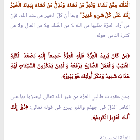
الْمُلْكَ مِمَّنْ تَشَاءُ وَتُعِزُّ مَنْ تَشَاءُ وَتُذِلُّ مَنْ تَشَاءُ بِيَدِكَ الْخَيْرُ
إِنَّكَ عَلَى كُلِّ شَيْءٍ قَدِيرٌ"
وبما أنّ كلّ الخير من عند الله، فإنّ
من أراد العزّة طلبها من الله لا من المُلك ولا من المال ولا من
كثرة الناس حوله.
مَنْ كَانَ يُرِيدُ الْعِزَّةَ فَلِلَّهِ الْعِزَّةُ جَمِيعاً إِلَيْهِ يَصْعَدُ الْكَلِمُ
﴿
الطَّيِّبُ وَالْعَمَلُ الصَّالِحُ يَرْفَعُهُ وَالَّذِينَ يَمْكُرُونَ السَّيِّئَاتِ لَهُمْ
عَذَابٌ شَدِيدٌ وَمَكْرُ أُولَئِكَ هُوَ يَبُورُ
.
﴾
ومن عقوبات طالبي العزّة من غير الله تعالى ليعتزوا بها على
الناس الذلّ في جهنّم والذي يبرز في قوله تعالى:
ذُقْ إِنَّكَ
﴿
أَنْتَ الْعَزِيزُ الْكَرِيمُ
.
﴾
العزّة الحسينيّة