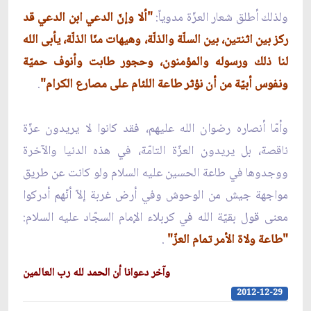
ولذلك أطلق شعار العزّة مدوياً:
"ألا وإنّ الدعي ابن الدعي قد
ركز بين اثنتين، بين السلّة والذلّة، وهيهات منّا الذلّة، يأبى الله
لنا ذلك ورسوله والمؤمنون، وحجور طابت وأنوف حميّة
ونفوس أبيّة من أن نؤثر طاعة اللئام على مصارع الكرام"
.
وأمّا أنصاره رضوان الله عليهم، فقد كانوا لا يريدون عزّة
ناقصة، بل يريدون العزّة التامّة، في هذه الدنيا والآخرة
ووجدوها في طاعة الحسين عليه السلام ولو كانت عن طريق
مواجهة جيش من الوحوش وفي أرض غربة إلاّ أنّهم أدركوا
معنى قول بقيّة الله في كربلاء الإمام السجّاد عليه السلام:
"طاعة ولاة الأمر تمام العزّ"
.
وآخر دعوانا أن الحمد لله رب العالمين
2012-12-29