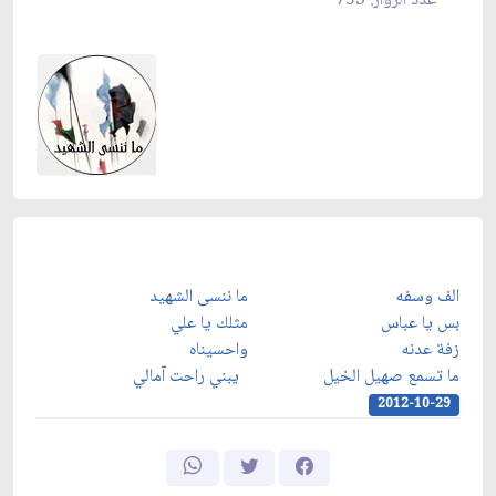
عدد الزوار: 753
الف وسفه
ما ننسى الشهيد
بس يا عباس
مثلك يا علي
زفة عدنه
واحسيناه
ما تسمع صهيل الخيل
يبني راحت آمالي
2012-10-29