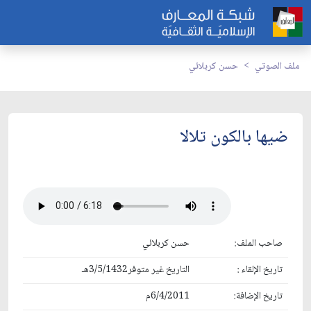
ملف الصوتي
حسن كربلائي
ضيها بالكون تلالا
صاحب الملف:
حسن كربلائي
تاريخ الإلقاء :
التاريخ غير متوفر3/5/1432هـ
تاريخ الإضافة:
6/4/2011م