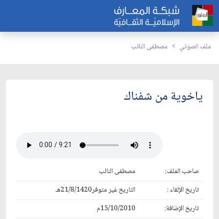
ملف الصوتي
مصطفى النائب
ياخوية من شفناك
صاحب الملف:
مصطفى النائب
تاريخ الإلقاء :
التاريخ غير متوفر21/8/1420هـ
تاريخ الإضافة:
15/10/2010م