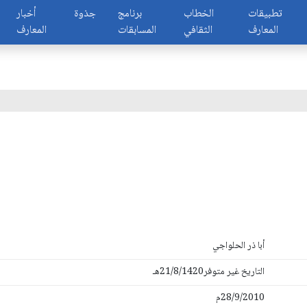
تطبيقات
الخطاب
برنامج
جذوة
أخبار
المعارف
الثقافي
المسابقات
المعارف
أبا ذر الحلواجي
التاريخ غير متوفر21/8/1420هـ
28/9/2010م