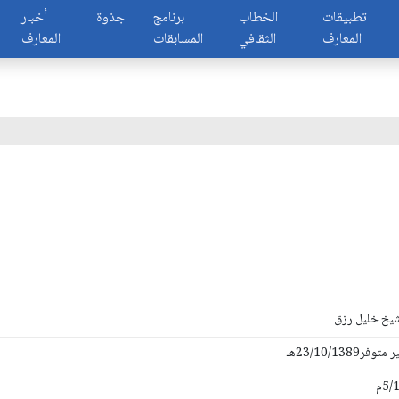
تطبيقات
الخطاب
برنامج
جذوة
أخبار
المعارف
الثقافي
المسابقات
المعارف
شيخ خليل رزق
فر23/10/1389هـ
5/م