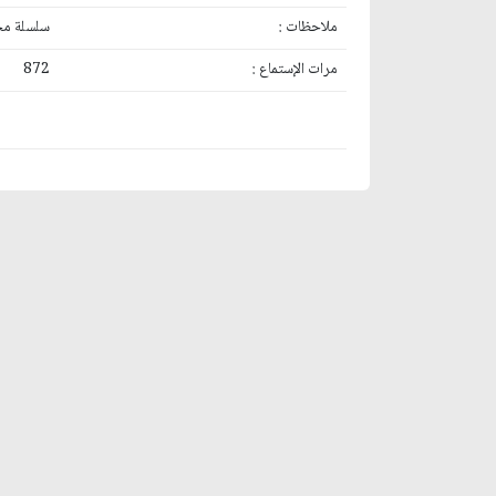
ملاحظات :
سلسلة مح
مرات الإستماع :
872