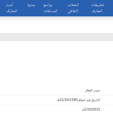
تطبيقات
الخطاب
برنامج
جذوة
أخبار
المعارف
الثقافي
المسابقات
المعارف
حيدر العطار
التاريخ غير متوفر22/10/1389هـ
2/10/2012م