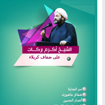
على ضفاف كربلاء
سر الجذبة
شعائر عاشوراء
أنصار الحسين