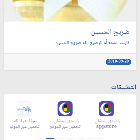
ضريح الحسين
كابلت الشمع أم الرضيع الله ضريح الحسين
2010-09-20
التطبيقات
زاد شهر رمضان -
زاد شهر رمضان -
زاد شهر رمضان -
م
appgallery
appstore
تحميل عبر الموقع
تح