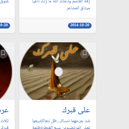
زفة القاسم ودعتك الله ما زلت ناعيا
شوق
ميثاق المشاعر
10-20
2014-10-20
على قبرك
عرش
شد جرحهما ننساك....ظل ننعاكشيعوا
ثلاث 
نعش المرتضىوين سبع القنطرةظلمة
قبرك 