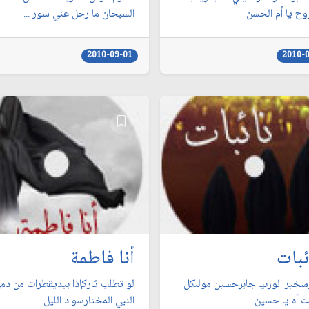
ح يا أم الحسن
السبحان ما رحل عني سور ...
2010-09-01
2010-
ئبات
أنا فاطمة
رسخير الورىيا جابرحسين مولىكل
لو تطلب ثاركإذا بيديقطرات من دمهأ
 آه يا حسين
النبي المختارسواد الليل