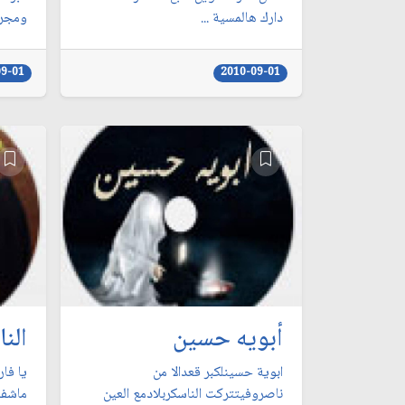
دارك هالمسية ...
ومجرو
09-01
2010-09-01
أبويه حسين
النا
ابوية حسينلكبر قعدالا من
يا فا
ناصروفيتتركت الناسكربلادمع العين
ماشفت