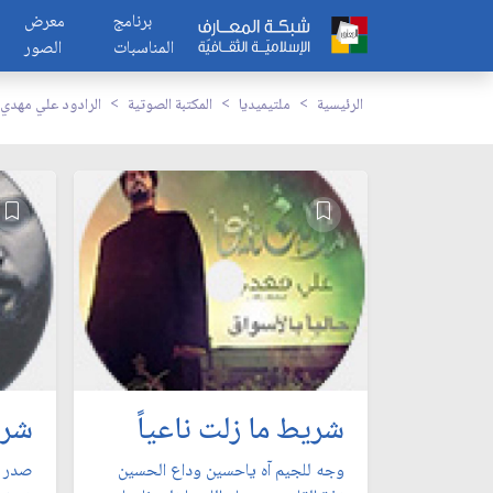
برنامج
معرض
المناسبات
الصور
الرئيسية
ملتيميديا
المكتبة الصوتية
الرادود علي مهدي
شريط ما زلت ناعياً
شري
وجه للجيم آه ياحسين وداع الحسين
صدر ال