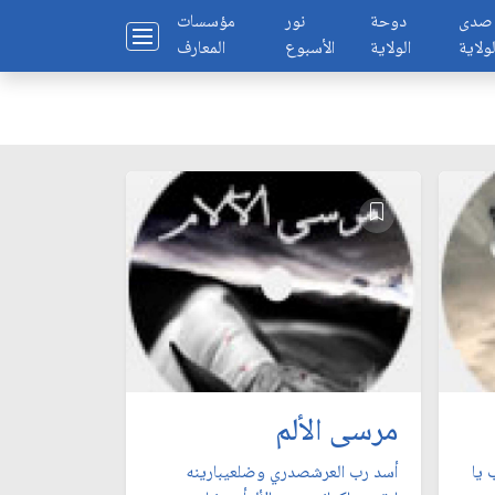
صدى
دوحة
نور
مؤسسات
لولاية
الولاية
الأسبوع
المعارف
مرسى الألم
 يا
أسد رب العرشصدري وضلعيبارينه