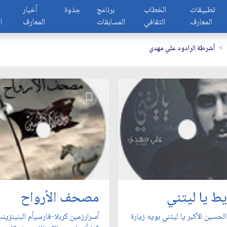
تطبيقات
الخطاب
برنامج
جذوة
أخبار
المعارف
الثقافي
المسابقات
المعارف
ا
أشرطة الرادود علي مهدي
ط يا ليتني
مصحف الأرواح
حسين الأكبر يا ليتني بويه زيارة
أسرارزمين كربلا-فارسيأم البنينزينب