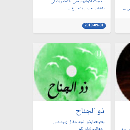
ارتجت اكوانهمرسى الألمأدربضلي
...
بنعشيا حيدر بضلوع ...
2010-09-01
ذو الجناح
بنتبنعتابذو الجناحقال ربيشمس
ي دم
المعالييالولد نام