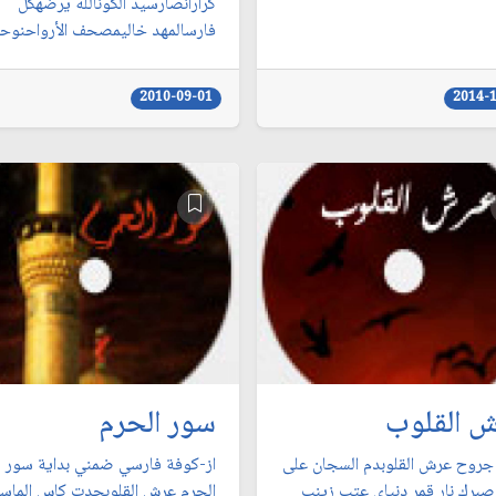
كرارأنصارسيد الكونالله يرضهكل
فارسالمهد خاليمصحف الأرواحنوحي 
2010-09-01
2014-
 القلوب
سور الحرم
جروح عرش القلوبدم السجان على
از-كوفة فارسي ضمني بداية سور
صبرك نار قمر دنياي عتب زينب
الحرم عرش القلوبحدت كاس الماس