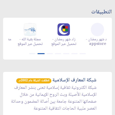
التطبيقات
زاد شهر رمضان -
زاد شهر رمضان -
زاد شهر رمضان -
م
appgallery
appstore
تحميل عبر الموقع
تح
شبكة المعارف الإسلامية
انطلقت الشبكة عام 2002م.
شبكة الكترونية ثقافية إسلامية تعنى بنشر المعارف
الإسلامية الأصيلة وبث الروح الإيمانية من خلال
صفحاتها المتنوعة جامعة بين أصالة المضمون وحداثة
العصر ملبية الحاجات الثقافية المتنوعة