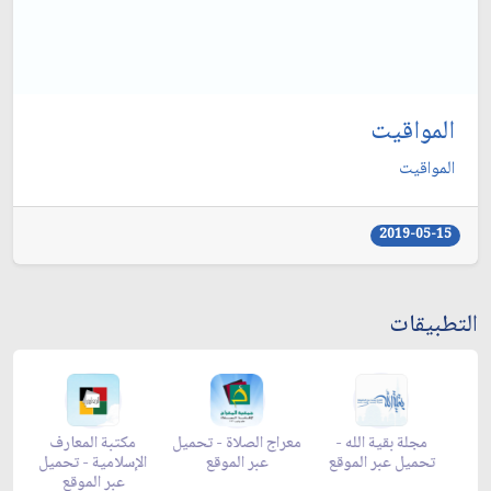
المواقيت
المواقيت
2019-05-15
التطبيقات
ن -
زاد شهر رمضان -
زاد شهر رمضان -
مجلة بقية الله -
م
ap
appstore
تحميل عبر الموقع
تحميل عبر الموقع