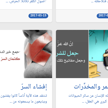
 فنلاحظه ...
"أصول الكفر ثلاثة: الحرص، ...
2017-05-19
2017-
مر والمخدِّرات
إفشاء السرّ
لله الإنسان عن سائر الحيوانات
تنتقد هذه الآية أناساً كانوا يفشون
كبرى هي العقل، ...
ويذيعون ما يسمعونه من ...