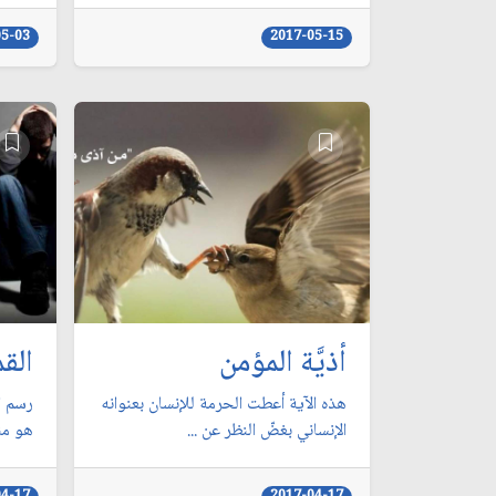
05-03
2017-05-15
أذيَّة المؤمن
القم
هذه الآية أعطت الحرمة للإنسان بعنوانه
رسم ا
الإنساني بغضّ النظر عن ...
هو من