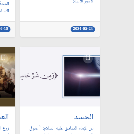
الأمور الآتية:
المخدّ
الأساس
06-19
2024-05-24
الحسد
الع
عن الإمام الصادق عليه السلام: "أصول
زرع ال