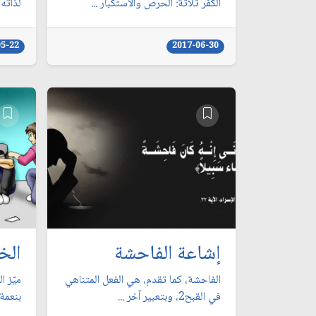
الكفر ثلاثة: الحرص والاستكبار ...
لذاته،
05-22
2017-06-30
إشاعة الفاحشة
الخ
الفاحشة، كما تقدم، هي الفعل المتناهي
ميّز ا
في القبح2، وبتعبير آخر ...
بنعمة 