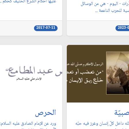
عليها أحكام الشرع الحنيف كحكم ...
رات - اليوم - هي من الوسائل
ية للحرب الناعمة ...
2017-07-11
2023-
صبيّة
الحرص
له داخل كلّ إنسان وغرز فيه حبّه
ورد عن الإمام الصادق عليه السلام: