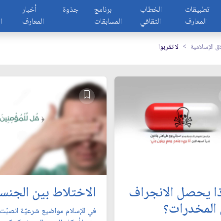
تطبيقات
الخطاب
برنامج
جذوة
أخبار
المعارف
الثقافي
المسابقات
المعارف
ا
اق الإسلامية
لا تقربوا
ذا يحصل الانجراف
الاختلاط بين الجنس
 المخدرات؟
في الإسلام مواضيع شرعيّة انصبّت