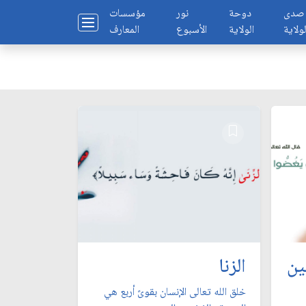
صدى
دوحة
نور
مؤسسات
لولاية
الولاية
الأسبوع
المعارف
ين
الزنا
خلق الله تعالى الإنسان بقوىً أربع هي