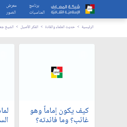
برنامج
معرض
المناسبات
الصور
الرئيسية
حديث العلماء والقادة
الفكر الأصيل
الشيخ جعف
كيف يكون إماماً وهو
لما
غائب؟ وما فائدته؟
الس