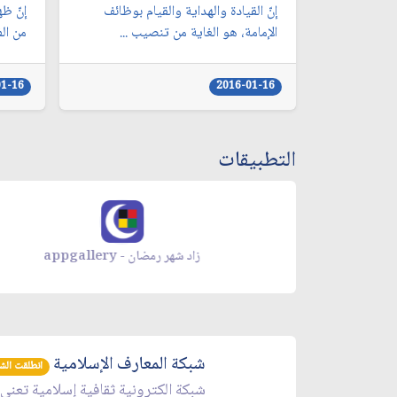
إنّ القيادة والهداية والقيام بوظائف
إنّ ظه
الإمامة، هو الغاية من تنصيب ...
من الفا
01-16
2016-01-16
التطبيقات
زاد شهر رمضان - appgallery
شبكة المعارف الإسلامية
انطلقت الشبكة 
شبكة الكترونية ثقافية إسلامية تعنى