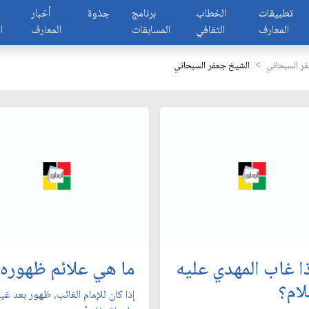
تطبيقات
الخطاب
برنامج
جذوة
أخبار
المعارف
الثقافي
المسابقات
المعارف
ا
ر السبحاني
الشيخ جعفر السبحاني
ذا غاب المهدي عليه
ما هي علائم ظهوره؟
لام؟
إذا كان للإمام الغائب، ظهور بعد غي