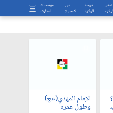
صدى
دوحة
نور
مؤسسات
لولاية
الولاية
الأسبوع
المعارف
الإمام المهدي(عج)
وطول عمره
بة