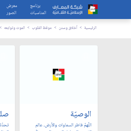
برنامج
معرض
المناسبات
الصور
الرئيسية
أخلاق وسنن
موقظ القلوب
الموت وتوابعه
الوصيّة
صلة
اللّهمّ فاطر السماوات والأرض، عالم
تحدّث