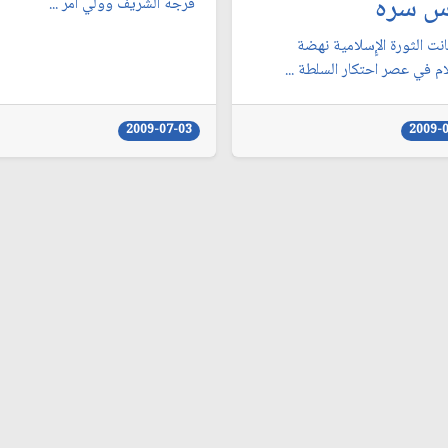
 سره
فرجه الشريف وولي أمر ...
نت الثورة الإٍسلامية نهضة
م في عصر احتكار السلطة ...
2009-07-03
2009-