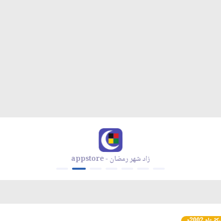
زاد شهر رمضان - appstore
عام 2002م.