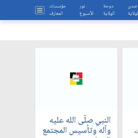
صدى
دوحة
نور
مؤسسات
لولاية
الولاية
الأسبوع
المعارف
النبي صلّى الله عليه
وآله وتأسيس المجتمع
له