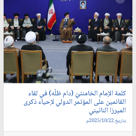
كلمة الإمام الخامنئيّ (دام ظلّه) في لقاء
القائمين على المؤتمر الدولي لإحياء ذكرى
الميرزا النائيني
بتاريخ 2025/10/22م.