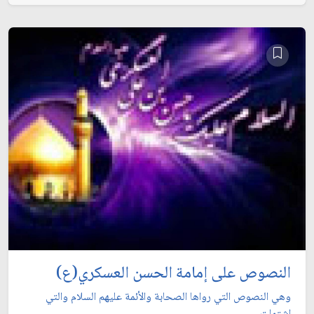
النصوص على إمامة الحسن العسكري(ع)
وهي النصوص التي رواها الصحابة والأئمة عليهم السلام والتي