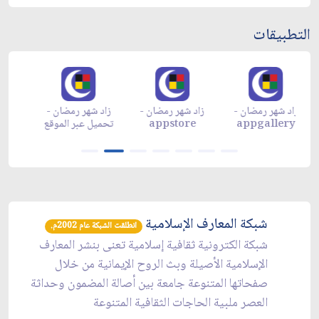
التطبيقات
زاد شهر رمضان -
زاد شهر رمضان -
زاد شهر رمضان -
م
appgallery
appstore
تحميل عبر الموقع
تح
شبكة المعارف الإسلامية
انطلقت الشبكة عام 2002م.
شبكة الكترونية ثقافية إسلامية تعنى بنشر المعارف
الإسلامية الأصيلة وبث الروح الإيمانية من خلال
صفحاتها المتنوعة جامعة بين أصالة المضمون وحداثة
العصر ملبية الحاجات الثقافية المتنوعة