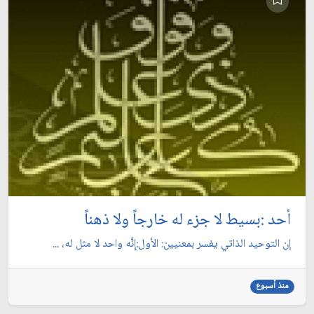
أحد :بسيط لا جزء له خارجاً ولا ذهناً
إن التوحيد الذاتي يفسر بمعنيين: الأول:إِنَّه واحد لا مثل له، ...
منذ أسبوع