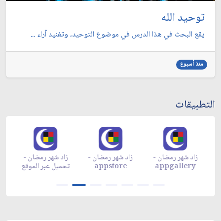
توحيد الله
يقع البحث في هذا الدرس في موضوع التوحيد، وتفنيد آراء ...
منذ أسبوع
التطبيقات
زاد شهر رمضان -
زاد شهر رمضان -
زاد شهر رمضان -
م
appgallery
appstore
تحميل عبر الموقع
تح