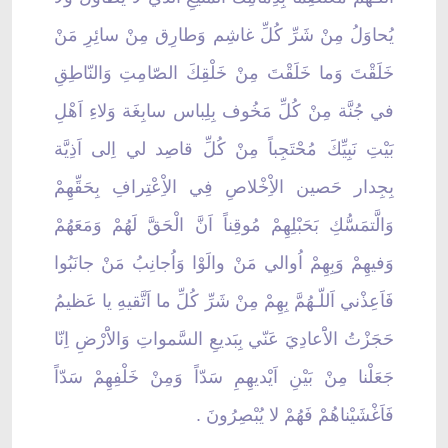
يُحاوَلُ مِنْ شَرِّ كُلِّ غاشِم وَطارِق مِنْ سائِرِ مَنْ
خَلَقْتَ وَما خَلَقْتَ مِنْ خَلْقِكَ الصّامِتِ وَالنّاطِقِ
في جُنَّة مِنْ كُلِّ مَخُوف بِلِباس سابِغَة وَلاءِ اَهْلِ
بَيْتِ نَبِيِّكَ مُحْتَجِباً مِنْ كُلِّ قاصِد لي اِلى اَذِيَّة
بِجِدار حَصين الاِْخْلاصِ فِي الاِْعْتِرافِ بِحَقِّهِمْ
وَالَّتمَسُّكِ بَحَبْلِهِمْ مُوقِناً اَنَّ الْحَقَّ لَهُمْ وَمَعَهُمْ
وَفيهِمْ وَبِهِمْ اُوالي مَنْ والَوْا وَاُجانِبُ مَنْ جانَبُوا
فَاَعِذْني اَللّـهُمَّ بِهِمْ مِنْ شَرِّ كُلِّ ما اَتَّقيهِ يا عَظيمُ
حَجَزْتُ الاَْعادِيَ عَنّي بِبَديعِ السَّمواتِ وَالاَْرْضِ اِنّا
جَعَلْنا مِنْ بَيْنِ اَيْديهِمِ سَدّاً وَمِنْ خَلْفِهِمْ سَدّاً
فَاَغْشَيْناهُمْ فَهُمْ لا يُبْصِرُونَ .