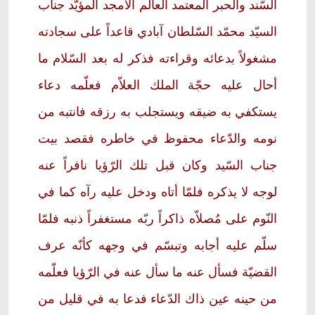
السّند والحبر المعتمد العالم الأمجد المؤيّد جناب
السيّد محمّد السّلطان آبادي قاعداً على سجادته
مشغولاً بدعائه وقراءته فذكر له بعد السّلام ما
أحال عليه حجّة الملك العلاّم فعلّمه دعاء
يستكفي به ضيقه ويستجلب به رزقه فانتبه من
نومه والدّعاء محفوظ في خاطره فقصد بيت
جناب السّيد وكان قبل تلك الرّؤيا نافراً عنه
لوجه لا يذكره فلمّا أتاه ودخل عليه رآه كما في
النّوم على مُصلاّه ذاكراً ربّه مستغفراً ذنبه فلمّا
سلّم عليه أجابه وتبسّم في وجهه كأنّه عرف
القضيّة فسأل عنه ما سأل عنه في الرّؤيا فعلّمه
من حينه عين ذاك الدّعاء فدعا به في قليل من