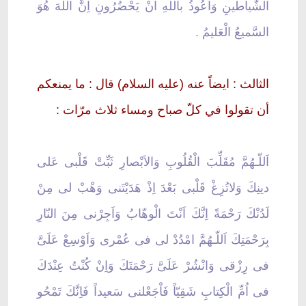
الشَّياطينِ وَاَعُوذُ باللهِ اَنْ يَحْضُرُونِ اِنَّ اللهَ هُوَ
السَّميعُ الْعَليمُ .
الثالث : ايضاً عنه (عليه السلام) قال : ما يمنعكم
أن تقولوا في كلّ صباح ومساء ثلاث مرّات :
اَللّـهُمَّ مُقَلِّبَ الْقُلُوبِ وَالاَبْصارِ ثَبِّتْ قَلْبى عَلى
دينِكَ وَلاتُزِغْ قَلْبى بَعْدَ اِذْ هَدَيْتَنى وَهْبْ لى مِنْ
لَدُنْكَ رَحْمَةً اِنَّكَ اَنْتَ الْوهّابُ وَاَجِرْنى مِنَ النّارِ
بِرَحْمَتِكَ اَللّـهُمَّ امْدُدْ لى فى عُمْرى وَاَوْسِعْ عَلَىَّ
فى رِزْقى وَانْشُرْ عَلَىَّ رَحْمَتَكَ وَاِنْ كُنْتُ عِنْدَكَ
فى اُمِّ الْكِتابِ شَقِيّاً فَاْجَعْلنى سَعيداً فَاِنَّكَ تَمْحُو