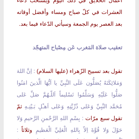
أعمال الخلايق في ذلك اليوم ويستحبّ دعاء
العشرات في كلّ صباح ومساء وأفضل أوقاته
بعد العصر يوم الجمعة وسيأتي الدّعاء فيما بعد.
تعقيب صلاة المَغرب عَن مِصْباح المتهجّد
تقول بعد تسبيح الزّهراء (عليها السلام)
: اِنَّ اللهَ
وَمَلائِكَتَهُ يُصَلُّون عَلَى النَّبِيِّ يا اَيُّهَا الَّذينَ امَنُوا
صَلُّوا عَلَيْهِ وَسَلِّمُوا تَسْليماً اَللّـهُمَّ صَلِّ عَلى
مُحَمَّد النَّبِيِّ وَعَلى ذُرِّيَّتِهِ وَعَلى اَهـْلِ بَـيْتِـهِ
ثمّ
تقول سبع مرّات
: بِسْمِ اللهِ الرَّحْمنِ الرَّحيمِ وَلا
حَوْلَ وَلا قُوَّةَ اِلاّ بِاللهِ الْعَلِيِّ الْعَظيمِ
وثلاثا
ً :