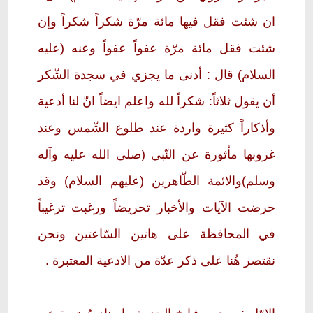
ان شئت فقل فيها مائة مرّة شكراً شكراً وإن
شئت فقل مائة مرّة عفواً عفواً وعنه (عليه
السلام) قال : أدنى ما يجزي في سجدة الشّكر
أن يقول ثلاثاً: شكراً لله واعلم ايضاً انّ لنا أدعية
وأذكاراً كثيرة واردة عند طلوع الشّمس وعند
غروبها مأثورة عن النّبي (صلى الله عليه وآله
وسلم)والائمة الطّاهرين (عليهم السلام) وقد
حرضت الآيات والأخبار تحريضاً ورغبت ترغيباً
في المحافظة على هاتين السّاعتين ونحن
نقتصر هُنا على ذكر عدّة من الادعية المعتبرة .