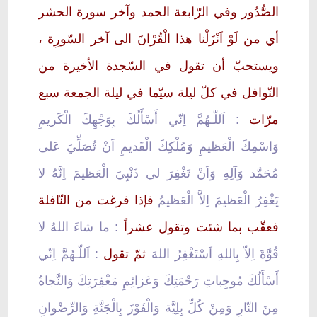
الصُّدُور وفي الرّابعة الحمد وآخر سورة الحشر
أي من لَوْ اَنْزَلْنا هذا الْقُرْانَ الى آخر السّورِة ،
ويستحبّ أن تقول في السّجدة الأخيرة من
النّوافل في كلّ ليلة سيّما في ليلة الجمعة سبع
مرّات
: اَللّـهُمَّ اِنّي أَسْأَلُكَ بِوَجْهِكَ الْكَريمِ
وَاسْمِكَ الْعَظيمِ وَمُلْكِكَ الْقَديمِ اَنْ تُصَلِّيَ عَلى
مُحَمَّد وَآلِهِ وَاَنْ تَغْفِرَ لي ذَنْبِيَ الْعَظيمَ اِنَّهُ لا
يَغْفِرُ الْعَظيمَ اِلاَّ الْعَظيمُ
فإذا فرغت من النّافلة
فعقّب بما شئت وتقول عشراً
: ما شاءَ اللهُ لا
قُوَّةَ اِلاّ بِاللهِ اَسْتَغْفِرُ اللهَ
ثمّ تقول
: اَللّـهُمَّ اِنّي
أَسْأَلُكَ مُوجِباتِ رَحْمَتِكَ وَعَزائِمِ مَغْفِرَتِكَ وَالنَّجاةُ
مِنَ النّارِ وَمِنْ كُلِّ بِلِيَّة وَالْفَوْزَ بِالْجَنَّةِ وَالرِّضْوانِ