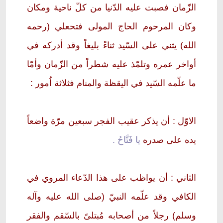
الزّمان فصبت عليه الدّنيا من كلّ ناحية ومكان
وكان المرحوم الحاج المولى فتحعلي (رحمه
الله) يثني على السّيد ثناءً بليغاً وقد أدركه في
أواخر عمره وتلمّذ عليه شطراً من الزّمان وأمّا
ما علّمه السّيد في اليقظة والمنام فثلاثة اُمور :
الاوّل : أن يذكر عقيب الفجر سبعين مرّة واضعاً
يده على صدره
يا فَتَّاحُ .
الثاني : أن يواظب على هذا الدّعاء المروي في
الكافي وقد علّمه النبيّ (صلى الله عليه وآله
وسلم) رجلاً من أصحابه مُبتلىً بالسّقم والفقر