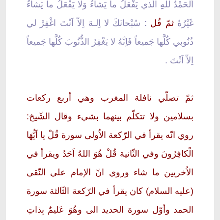
اَلْحَمْدُ للهِِ الَّذي يَفْعَلُ ما يَشاءُ وَلا يَفْعَلُ ما يَشاءُ
غَيْرُهُ
ثمّ قُل
: سُبْحانَكَ لا اِلـهَ اِلاّ اَنْتَ اغْفِرْ لي
ذُنُوبي كُلَّها جَميعاً فَاِنَّهُ لا يَغْفِرُ الذُّنُوبَ كُلَّها جَميعاً
اِلاّ اَنْتَ .
ثمّ تصلّي نافلة المغرب وهي أربع ركعات
بسلامين ولا تتكلّم بينهما بشيء وقال الشّيخ:
روي انّه يقرأ في الرّكعة الاُولى سورة قُلْ يا اَيُّهَا
الْكافِرُونَ وفي الثّانية قُلْ هُوَ اللهُ اَحَدٌ ويقرأ في
الاُخريين ما شاء وروي انّ الإمام علي النّقي
(عليه السلام) كان يقرأ في الرّكعة الثّالثة سورة
الحمد وأوّل سورة الحديد الى وهُوَ عَليمٌ بِذاتِ