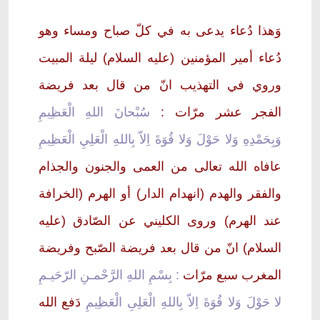
وَهذا دُعاء يدعى به في كلّ صباح ومساء وهو
دُعاء أمير المؤمنين (عليه السلام) ليلة المبيت
وروي في التهذيب انّ من قال بعد فريضة
الفجر عشر مرّات :
سُبْحانَ اللهِ الْعَظِيمِ
وَبِحَمْدِهِ وَلا حَوْلَ وَلا قُوَةَ اِلاّ بِاللهِ الْعَلِيِ الْعَظِيمِ
عافاه الله تعالى من العمى والجنون والجذام
والفقر والهدم (انهدام الدار) أو الهرم (الخرافة
عند الهرم) وروى الكليني عن الصّادق (عليه
السلام) انّ من قال بعد فريضة الصّبح وفريضة
المغرب سبع مرّات
: بِسْمِ اللهِ الرَّحْمـنِ الرّحَيـمِ
لا حَوْلَ وَلا قُوَةَ اِلاّ بِاللهِ الْعَلِىِ الْعَظِيمِ
دَفع الله