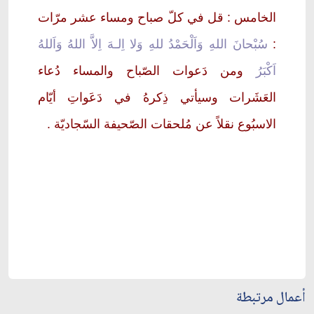
الخامس : قل في كلّ صباح ومساء عشر مرّات
:
سُبْحانَ اللهِ وَاَلْحَمْدُ للهِ وَلا اِلـهَ اِلاَّ اللهُ وَاَللهُ
اَكْبَرُ
ومن دَعوات الصّباح والمساء دُعاء
العَشَرات وسيأتي ذِكرهُ في دَعَواتِ أيّام
الاسبُوع نقلاً عن مُلحقات الصّحيفة السّجاديّة .
أعمال مرتبطة