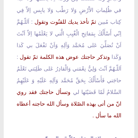
في ظُلِماتِ الاَْرْضِ وَلا رَطْب وَلا يابِس اِلاّ فِي
كِتاب مُبين
ثمّ تأخذ يديك للقنُوت وتقول
: اَللّـهُمَّ
اِنّي أَسْأَلُكَ بِمَفاتِحِ الْغَْيِبِ الَّتي لا يَعْلَمُها اِلاّ اَنْتَ
اَنْ تُصَلِّيَ عَلى مُحَمَّد وَآلِهِ وَاَنْ تَفْعَلَ بي كَذا
وَكَذا
وتذكر حاجتك عوض هذه الكلمة ثمّ تقول
:
اَللّـهُمَّ اَنْتَ وَلِيُّ نِعْمَتي وَالْقادِرُ عَلى طَلِبَتي تَعْلَمُ
حاجَتي فَأَسْأَلُكَ بِحَقِّ مُحَمَّد وَآلِهِ عَلَيْهِ وَ عَلَيْهِمُ
السَّلامُ لَمّا قَضَيْتَها لي
وتسأل حاجتك فقد روي
انّ من أتى بهذه الصّلاة وسأل الله حاجته أعطاه
الله ما سأل .