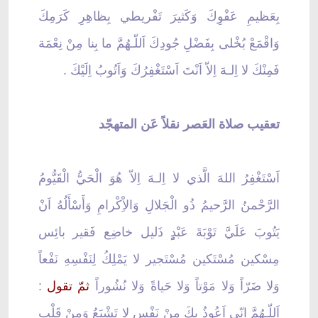
بِعَظيمِ عَفْوِكَ وَكَثيرَ تَفْريطي بِظاهِرِ كَرَمِكَ
وَاقْمَعْ بُخْلى بِفَضْلِ جُودِكَ اَللّـهُمَّ ما بِنا مِنْ نِعْمَة
فَمِنْكَ لا اِلـهَ اِلاّ اَنْتَ اَسْتَغْفِرُكَ وَاَتُوبُ اِلَيْكَ .
تعقيب صلاة العَصر نقلاً عَن المتهجّد
اَسْتَغْفِرُ اللهَ الَّذي لا اِلـهَ اِلاّ هُوَ الْحَيُّ الْقَيُّومُ
الرَّحْمنُ الرَّحيمُ ذُو الْجَلالِ وَالاِْكْرامِ وَأَسْأَلُهُ اَنْ
يَتُوبَ عَلَيَّ تَوْبَةَ عَبْدٍٍِِ ذَليل خاضِع فَقير بائِس
مِسْكين مُسْتَكين مُسْتَجير لا يَمْلِكُ لِنَفْسِهِ نَفْعاً
وَلا ضَرّاً وَلا مَوْتاً وَلا حَياةً وَلا نُشُوراً
ثمّ تقول
:
اَللّـهُمَّ اِنّي اَعُوذُ بِكَ مِنْ نَفْس لا تَشْبَعُ وَمِنْ قَلْب