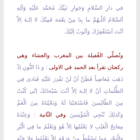
في دارِ السَّلامِ وَجَوارِ نَبِيِّكَ مُحَمَّد عَلَيْهِ وَآلِهِ
اَلسَّلامُ اَللّـهُمَّ ما بِنا مِنْ نِعْمَة فَمِنْكَ لا اِلـهَ اِلاّ
اَنْتَ اَسْتَغْفِرُكَ وَاَتُوبُ اِلَيْكَ.
وتُصلّي الغُفيلة بين المغرب والعشاء وهي
ركعتان تقرأ بعد الحمد في الاولى
: و ذَا النُّونِ اِذْ
ذَهَبَ مُغاضِباً فَظَنَّ اَنْ لَنْ نَقْدِرَ عَلَيْهِ فَنادى فِي
الظُّلَماتِ اَنْ لا اِلـهَ اِلاّ اَنْتَ سُبْحانَكَ اِنّي كُنْتُ
مِنَ الظّالِمينَ فَاسْتَجَبْنا لَهُ وَنَجّيْناهُ مِنَ الْغَمِّ
وَكَذلِكَ نُنْجِي الْمُؤْمِنينَ
وفي الثّانية
: وَعِنْدَهُ
مِفاتِحُ الْغَيْبِ لا يَعْلَمُها اِلاّ هُوَ وَيَعْلَمُ ما فِي الْبَّرِ
وَالْبَحْرِ وَما تَسْقُطُ مِنْ وَرَقَة اِلاّ يَعْلَمُها وَلا حَبَّة