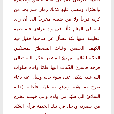
والضّرّاء ومضى عليهِ كذلك زمان فلم يجد من
كربه فرجاً ولا من ضيقه مخرجاً الى أن رأى
ليلة في المنام كأنّه في واد يتراءى فيه خيمة
عظيمة عليها قبّة فسأل عن صاحبها فقيل فيه
الكهف الحصين وغياث المضطرّ المستكين
الحجّة القائم المهديّ المنتظر عجّل الله تعالى
فرجه فأسرع الذّهاب اليها فلمّا وافاه صلوات
الله عليه شكى عنده سوء حاله وسأل عنه دعاء
يفرج به همّه ويدفع به غمّه فأحاله (عليه
السلام) الى سيّد من ولده والى خيمته فخرج
من حضرته ودخل في تلك الخيمة فرأى السّيّد