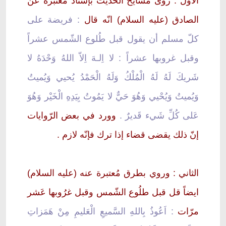
الاوّل : روى مشايخ الحديث بإسناد مُعتبرة عن
الصادق (عليه السلام) انّه قال
: فريضة على
كلّ مسلم أن يقول قبل طُلوع الشّمس عشراً
وقبل غروبها عشراً : لا اِلـهَ اِلاّ اللهُ وَحْدَهُ لا
شَريكَ لَهُ لَهُ الْمُلْكُ وَلَهُ الْحَمْدُ يُحيي وَيُميتُ
وَيُميتُ وَيُحْيي وَهُوَ حَيٌّ لا يَمُوتُ بِيَدِهِ الْخَيْر وَهُوَ
عَلى كُلِّ شَيء قَديرٌ .
وورد في بعض الرّوايات
إنّ ذلك يقضى قضاء إذا ترك فإنّه لازم .
الثاني : وروي بطرق مُعتبرة عنه (عليه السلام)
ايضاً قل قبل طلُوع الشّمس وقبل غرُوبها عَشر
مرّات
: اَعُوذُ بِاللهِ السَّميعِ الْعَليمِ مِنْ هَمَزاتِ