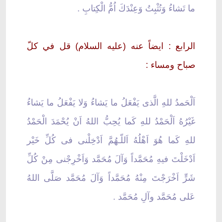
ما تَشاءُ وَتُثْبِتُ وَعِنْدَكَ اُمُّ الْكِتابِ .
الرابع : ايضاً عنه (عليه السلام) قل في كلّ
صباح ومساء :
اَلْحَمدُ للهِ الَّذى يَفْعَلُ ما يَشاءُ وَلا يَفْعَلُ ما يَشاءُ
غَيْرُهُ اَلْحَمْدُ للهِ كَما يُحِبُّ اللهُ اَنْ يُحْمَدَ الْحَمْدُ
للهِ كَما هُوَ اَهْلُهُ اَللّـهُمَّ اَدْخِلْنى فى كُلِّ خَيْر
اَدْخَلْتَ فيهِ مُحَمَّداً وَآلَ مُحَمَّد وَاَخْرِجْنى مِنْ كُلِّ
شَرٍّ اَخْرَجْتَ مِنْهُ مُحَمَّداً وَآلَ مُحَمَّد صَلَّى اللهُ
عَلى مُحَمَّد وآلِ مُحَمَّد .