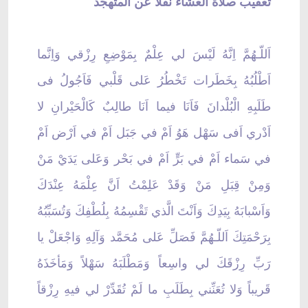
تعقيب صلاة العشاء نقلاً عَن المتهجّد
اَللّـهُمَّ اِنَّهُ لَيْسَ لي عِلْمٌ بِمَوْضِعِ رِزْقي وَاِنَّما
اَطْلُبُهُ بِخَطَرات تَخْطُرُ عَلى قَلْبي فَاَجُولُ فى
طَلَبِهِ الْبُلْدانَ فَاَنَا فيما اَنَا طالِبٌ كَالْحَيْرانِ لا
اَدْري اَفى سَهْل هَوُ اَمْ في جَبَل اَمْ في اَرْض اَمْ
في سَماء اَمْ في بَرٍّ اَمْ في بَحْر وَعَلى يَدَيْ مَنْ
وَمِنْ قِبَلِ مَنْ وَقَدْ عَلِمْتُ اَنَّ عِلْمَهُ عِنْدَكَ
وَاَسْبابَهُ بِيَدِكَ وَاَنْتَ الَّذي تَقْسِمُهُ بِلُطْفِكَ وَتُسَبِّبُهُ
بِرَحْمَتِكَ اَللّـهُمَّ فَصَلِّ عَلى مُحَمَّد وَآلِهِ وَاجْعَلْ يا
رَبِّ رِزْقَكَ لي واسِعاً وَمَطْلَبَهُ سَهْلاً وَمَأخَذَهُ
قَريباً وَلا تُعَنِّني بِطَلَبِ ما لَمْ تُقَدِّرْ لي فيهِ رِزْقاً