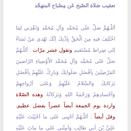
تعقيب صَلاة الصّبح عَن مِصْباح المتهجّد
اَللّـهُمَّ صَلِّ علَى مُحَمَّد وَآلِ مُحَمَّد وَاهْدِني لِمَا
اخْتُلِفَ فيهِ مِنَ الْحَقِّ بِاِذْنِكَ اِنَّكَ تَهْدي مَنْ تَشاءُ
اِلى صِراط مُسْتَقيم
وتقول عشر مرّات
: اَللّـهُمَّ
صَلِّ عَلى مُحَمَّد وَآلِ مُحَمَّد الاَْوْصِياءِ الرّاضينَ
المَرْضِيّينَ بِاَفْضَلِ صَلَواتِكَ وَبارِكْ عَلَيْهِمْ بِاَفْضَلِ
بَرَكاتِكَ وَالسَّلامُ عَلَيْهِمْ وَعَلى اَرْواحِهِمْ
وَاَجْسادِهِمْ وَرَحْمَةُ اللهِ وَبَرَكاتُهُ
وهذه الصّلاة
واردة يوم الجمعة أيضاً عصراً بفضل عظيم.
وقل أيضاً
: اَللّـهُمَّ اَحْيِنى عَلى ما اَحْيَيْتَ عَلَيْهِ
عَلِيِّ بْنَ اَبي طالِب وَاَمِتْني عَلى ما ماتَ عَلَيْهِ