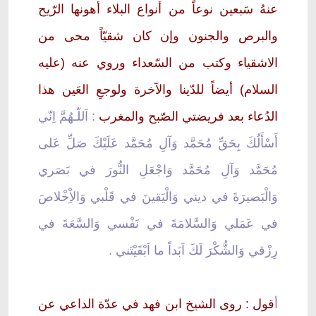
عنهُ سَبعين نوعاً من أنواع البلاء أهونها الرّيح
والبرص والجنون وإن كان شقيّاً محى من
الاشقياء وكتب من السّعداء وروي عنه (عليه
السلام) أيضاً للدّينا والآخرة ولوجعِ العَين هذا
الدُعاء بعد فريضتي الصّبح والمغرب
: اَللّـهُمَّ اِنّي
أَسْأَلُكَ بِحَقِّ مُحَمَّد وَآلِ مُحَمَّد عَلَيْكَ صَلِّ عَلى
مُحَمَّد وَآلِ مُحَمَّد وَاجْعَلِ النُّورَ في بَصَري
وَالْبَصيرَةَ في ديني وَالْيَقينَ في قَلْبي وَالاِْخْلاصَ
في عَمَلي وَالسَّلامَةَ في نَفْسي وَالسَّعَةَ في
رِزْقي وَالشُّكْرَ لَكَ اَبَداً ما اَبْقَيْتَني .
أ
قول : روى الشيخ ابن فهد في عدّة الداعي عن