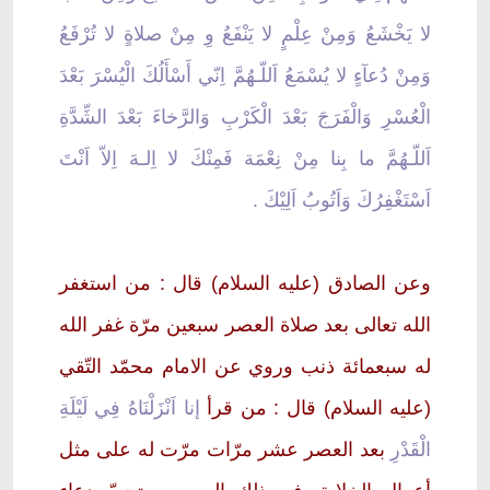
لا يَخْشَعُ وَمِنْ عِلْمٍ لا يَنْفَعُ وِ مِنْ صلاةٍ لا تُرْفَعُ
وَمِنْ دُعآءٍ لا يُسْمَعُ اَللّـهُمَّ اِنّي أَسْأَلُكَ الْيُسْرَ بَعْدَ
الْعُسْرِ وَالْفَرَجَ بَعْدَ الْكَرْبِ وَالرَّخاءَ بَعْدَ الشِّدَّةِ
اَللّـهُمَّ ما بِنا مِنْ نِعْمَة فَمِنْكَ لا اِلـهَ اِلاّ اَنْتَ
اَسْتَغْفِرُكَ وَاَتُوبُ اَلِيْكَ .
وعن الصادق (عليه السلام) قال : من استغفر
الله تعالى بعد صلاة العصر سبعين مرّة غفر الله
له سبعمائة ذنب وروي عن الامام محمّد التّقي
(عليه السلام) قال : من قرأ
إنا اَنْزَلْنَاهُ فِي لَيْلَةِ
الْقَدْرِ
بعد العصر عشر مرّات مرّت له على مثل