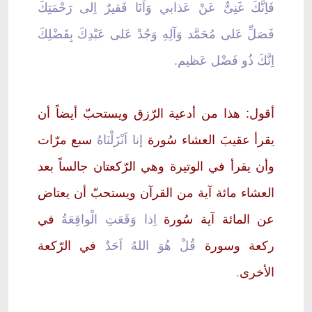
فَاِنَّكَ غَنِىٌّ عَنْ عَذابي وَاَنَا فَقيرٌ اِلى رَحْمَتِكَ
فَصَلِّ عَلى مُحَمَّد وَآلِهِ وَجُدْ عَلى عَبْدِكَ بِفَضْلِكَ
اِنَّكَ ذُو فَضْل عَظيم.
أقول: هذا من أدعية الرّزق ويستحبّ أيضاً أن
يقرأ عقيبَ العشاء سُورة
إنا اَنْزَلْنَاهُ
سبع مرّات
وأن يقرأ في الوتيرة وهي الرّكعتان جالساً بعد
العشاء مائة آية من القرآن ويستحبّ أن يعتاض
عن المائة آية سُورة
اِذا وَقَعَتِ الْواقِعَةُ
في
ركعة وسورة
قُلْ هُوَ اللهُ اَحَدٌ
في الرّكعة
الأخرى
.