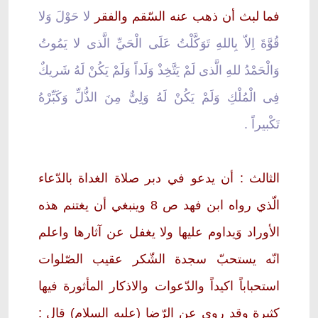
فما لبث أن ذهب عنه السّقم والفقر
لا حَوْلَ وَلا
قُوَّةَ اِلاّ بِاللهِ تَوَكَّلْتُ عَلَى الْحَيِّ الَّذى لا يَمُوتُ
وَالْحَمْدُ للهِ الَّذى لَمْ يَتَّخِذْ وَلَداً وَلَمْ يَكُنْ لَهُ شَريكٌ
فِى الْمُلْكِ وَلَمْ يَكُنْ لَهُ وَلِىٌّ مِنَ الذُّلِّ وَكَبِّرْهُ
تَكْبيراً .
الثالث : أن يدعو في دبر صلاة الغداة بالدّعاء
الّذي رواه ابن فهد ص 8 وينبغي أن يغتنم هذه
الأوراد وَيداوم عليها ولا يغفل عن آثارها واعلم
انّه يستحبّ سجدة الشّكر عقيب الصّلوات
استحباباً اكيداً والدّعوات والاذكار المأثورة فيها
كثيرة وقد روي عن الرّضا (عليه السلام) قال :