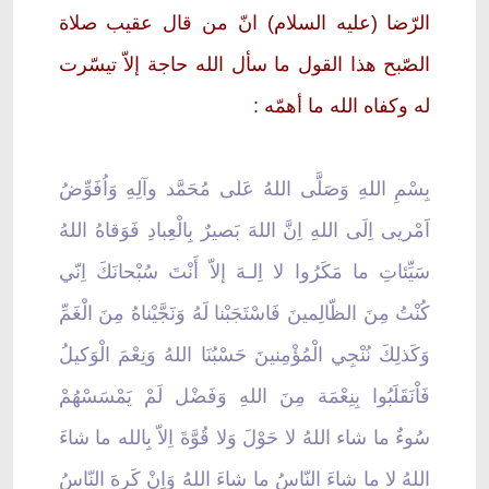
الرّضا (عليه السلام) انّ من قال عقيب صلاة
الصّبح هذا القول ما سأل الله حاجة إلاّ تيسّرت
له وكفاه الله ما أهمّه :
بِسْمِ اللهِ وَصَلَّى اللهُ عَلى مُحَمَّد وآلِهِ وَاُفَوِّضُ
اَمْريى اِلَى اللهِ اِنَّ اللهَ بَصيرٌ بِالْعِبادِ فَوَقاهُ اللهُ
سَيِّئاتِ ما مَكَرُوا لا اِلـهَ إلاّ أَنْتَ سُبْحانَكَ اِنّي
كُنْتُ مِنَ الظّالِمينَ فَاسْتَجَبْنا لَهُ وَنَجَّيْناهُ مِنَ الْغَمِّ
وَكَذلِكَ نُنْجِي الْمُؤْمِنينَ حَسْبُنَا اللهُ وَنِعْمَ الْوَكيلُ
فَاْنَقَلَبُوا بِنِعْمَة مِنَ اللهِ وَفَضْل لَمْ يَمْسَسْهُمْ
سُوءٌ ما شاء اللهُ لا حَوْلَ وَلا قُوَّةَ اِلاّ بِالله ما شاءَ
اللهُ لا ما شاءَ النّاسُ ما شاءَ اللهُ وَاِنْ كَرِهَ النّاسُ