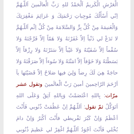
الْعَرْشِ الْكَريمُ اَلْحَمْدُ للهِِ رَبِّ الْعالَمينَ اَللّـهُمَّ
اِنّي أَسْأَلُكَ مُوجِباتِ رَحْمَتِكَ وَ عَزائِمَ مَغْفِرَتِكَ
وَالْغَنيمَةَ مِنْ كُلِّ بِرٍّ وَالسَّلامَةَ مِنْ كُلِّ اِثْم اَللّـهُمَّ
لا تَدَعْ لي ذَنْباً اِلاّ غَفَرْتَهُ وَلا هَمّاً اِلاّ فَرَّجْتَهُ وَلا
سُقْماً اِلاّ شَفَيْتَهُ وَلا عَيْباً اِلاّ سَتَرْتَهُ وَلا رِزْقاً اِلاّ
بَسَطْتَهُ وَلا خَوْفاً اِلاّ امَنْتَهُ وَلا سُوءاً اِلاّ صَرَفْتَهُ وَلا
حاجَةً هِيَ لَكَ رِضاً وَلِيَ فيها صَلاحٌ اِلاّ قَضَيْتَها يآ
اَرْحَمَ الرّاحِمينَ أمينَ رَبَّ الْعالَمينَ
وتقول عشر
مرّات
: بِاللهِ اعْتَصَمْتُ وَبِاللهِ اَثِقُ وَعَلَى اللهِ
اَتَوَكَّلُ
ثمّ تقول
: اَللّـهُمَّ اِنْ عَظُمَتْ ذُنُوبي فَأَنْتَ
اَعْظَمُ وَاِنْ كَبُرَ تَفْريطي فأَنْتَ اَكْبَرُ وَاِنْ دامَ
بُخْلي فَأنْتَ اَجْوَدُ اَللّـهُمَّ اغْفِرْ لي عَظيمَ ذُنُوبي