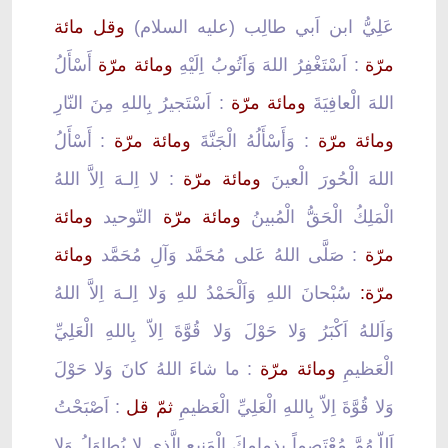
عَلِيُّ ابن اَبي طالِب (عليه السلام)
وقل مائة
مرّة
: اَسْتَغْفِرُ اللهَ وَاَتُوبُ اِلَيْهِ
ومائة مرّة
أَسْأَلُ
اللهَ الْعافِيَةَ
ومائة مرّة
: اَسْتَجيرُ بِاللهِ مِنَ النّارِ
ومائة مرّة
: وَأَسْأَلُهُ الْجَنَّةَ
ومائة مرّة
: أَسْأَلُ
اللهَ الْحُورَ الْعينَ
ومائة مرّة
: لا اِلـهَ اِلاَّ اللهُ
الْمَلِكُ الْحَقُّ الْمُبينُ
ومائة مرّة
التّوحيد
ومائة
مرّة
: صَلَّى اللهُ عَلى مُحَمَّد وَآلِ مُحَمَّد
ومائة
مرّة:
سُبْحانَ اللهِ وَاَلْحَمْدُ للهِ وَلا اِلـهَ اِلاَّ اللهُ
وَاَللهُ اَكْبَرُ وَلا حَوْلَ وَلا قُوَّةَ اِلاّ بِاللهِ الْعَلِيِّ
الْعَظيمِ
ومائة مرّة
: ما شاءَ اللهُ كانَ وَلا حَوْلَ
وَلا قُوَّةَ اِلاّ بِاللهِ الْعَلِيِّ الْعَظيمِ
ثمّ قل
: اَصْبَحْتُ
اَللّـهُمَّ مُعْتَصِماً بِذِمامِكَ الْمَنيعِ الَّذي لا يُطاوَلُ وَلا