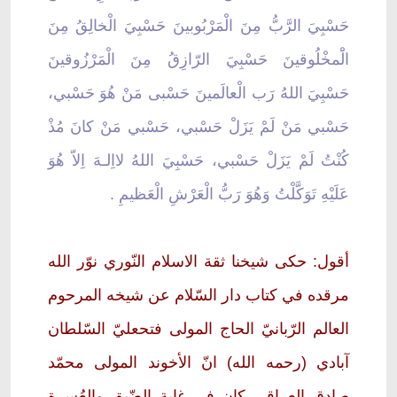
حَسْبِيَ الرَّبُّ مِنَ الْمَرْبُوبينَ حَسْبِيَ الْخالِقُ مِنَ
الَْمخْلُوقينَ حَسْبِيَ الرّازِقُ مِنَ الْمَرْزُوقينَ
حَسْبِيَ اللهُ رَب الْعالَمينَ حَسْبى مَنْ هُوَ حَسْبي،
حَسْبي مَنْ لَمْ يَزَلْ حَسْبي، حَسْبي مَنْ كانَ مُذْ
كُنْتُ لَمْ يَزَلْ حَسْبي، حَسْبِيَ اللهُ لااِلـهَ اِلاّ هُوَ
عَلَيْهِ تَوَكَّلْتُ وَهُوَ رَبُّ الْعَرْشِ الْعَظيمِ .
أقول: حكى شيخنا ثقة الاسلام النّوري نوّر الله
مرقده في كتاب دار السّلام عن شيخه المرحوم
العالم الرّبانيّ الحاج المولى فتحعليّ السّلطان
آبادي (رحمه الله) انّ الأخوند المولى محمّد
صادق العراقي كان في غاية الضّيق والعُسرة