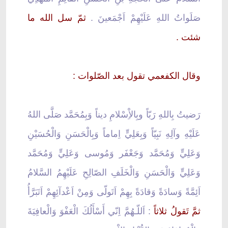
صَلَواتُ اللهِ عَلَيْهِمْ اَجْمَعينَ .
ثمّ سل الله ما
شئت .
وقال الكفعمي تقول بعد الصّلوات :
رَضيتُ بِاللهِ رَبّاً وبِالاِْسْلامِ ديناً وَبِمُحَمَّد صَلَّى اللهُ
عَلَيْهِ وآلِهِ نَبِيّاً وَبِعَلِيٍّ اِماماً وَبِالْحَسَنِ وَالْحُسَيْنِ
وَعَلِيٍّ وَمُحَمَّد وَجَعْفَر وَمُوسى وَعَلِيٍّ وَمُحَمَّد
وَعَلِيٍّ وَالْحَسَنِ وَالْخَلَفِ الصّالِحِ عَلَيْهِمُ السَّلامُ
اَئِمَّةً وَسادَةً وَقادَةً بِهِمْ اَتَولّى وَمِنْ اَعْدآئِهِمْ اَتَبَرَّأُ
ثمَّ تَقولُ ثلاثاً
: اَللّـهُمَّ اِنّي أَسْأَلُكَ الْعَفْوَ وَالْعافِيَةَ