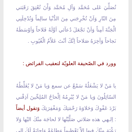
تُصَلِّيَ عَلى مُحَمَّد وَآلِ مُحَمَّد وَاْنَ تُعْتِقَ رَقَبَتي
مِنَ النّارِ وَاَنْ تُخْرِجَني مِنَ الدُّنْيا سالِماً وَتُدْخِلَنِي
الْجَنَّةَ آمِناً وَاَنْ تَجْعَلَ دُعآئي اَوَّلَهُ فَلاحاً وَاَوْسَطَهُ
نَجاحاً وَآخِرَهُ صَلاحاً اِنَّكََ أنْتَ عَلاّمُ الْغُيُوبِ .
وورد في الصّحيفة العلويّة لتعقيب الفرائض :
يا مَنْ لا يَشْغَلُهُ سَمْعٌ عن سمع وَيا مَنْ لا يُغَلِّطُهُ
السّائِلُونَ وَيا مَنْ لا يُبْرِمُهُ اِلْحاحُ المُلِحِّينَ اَذِقْني
بَرْدَ عَفْوِكَ وَحَلاوَةَ رَحْمَتِكَ وَمَغْفِرَتِكَ
وَتقول أيضاً
: اِلـهي هذه صَلاتي صَلَّيْتُها لا لحاجَة منْكَ اليْها وَلا
رَغْبَة مِنْكَ فيها اِلاّ تَعْظيماً وَطاعَةً وَاِجابَةً لَكَ اِلى