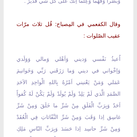
وَبَصَراً وَفَهْماً وَعِلْماً اِنَّكَ عَلى كُلِّ شَي قَديرٌ .
وقال الكفعمي في المِصباح: قُل ثلاث مرّات
عقيب الصّلوات :
اُعيذُ نَفْسي وَديني وَاَهْلي وَمالي وَوَلَدي
وَاِخْواني في ديني وَما رَزَقَني رَبِّي وَخَواتيمَ
عَمَلي وَمَنْ يَعْنيني اَمْرُهُ بِاللهِ الْواحِدِ الاَحَدِ
الصَّمَدِ الَّذي لَمْ يَلِدْ وَلَمْ يُولَدْ وَلَمْ يَكُنْ لَهُ كُفواً
اَحَدٌ وَبِرَبِّ الْفَلَقِ مِنْ شَرِّ ما خَلَقَ وَمِنْ شَرِّ
غاسِق اِذا وَقَبَ وَمِنْ شَرِّ النَّفّاثاتِ فِي الْعُقَدْ
وَمِنْ شَرِّ حاسِد اِذا حَسَدَ وَبِرَبِّ النّاسِ مَلِكِ