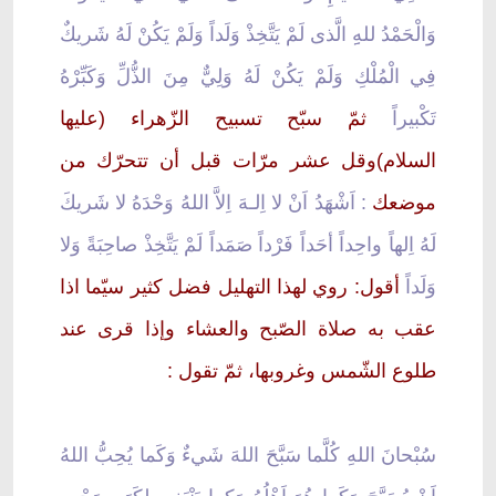
وَالْحَمْدُ للهِِ الَّذى لَمْ يَتَّخِذْ وَلَداً وَلَمْ يَكُنْ لَهُ شَريكٌ
فِي الْمُلْكِ وَلَمْ يَكُنْ لَهُ وَلِيٌّ مِنَ الذُّلِّ وَكَبِّرْهُ
تَكْبيراً
ثمّ سبّح تسبيح الزّهراء (عليها
السلام)وقل عشر مرّات قبل أن تتحرّك من
موضعك
: اَشْهَدُ اَنْ لا اِلـهَ اِلاَّ اللهُ وَحْدَهُ لا شَريكَ
لَهُ اِلهاً واحِداً أحَداً فَرْداً صَمَداً لَمْ يَتَّخِذْ صاحِبَةً وَلا
وَلَداً
أقول: روي لهذا التهليل فضل كثير سيّما اذا
عقب به صلاة الصّبح والعشاء وإذا قرى عند
طلوع الشّمس وغروبها، ثمّ تقول :
سُبْحانَ اللهِ كُلَّما سَبَّحَ اللهَ شَيءٌ وَكَما يُحِبُّ اللهُ