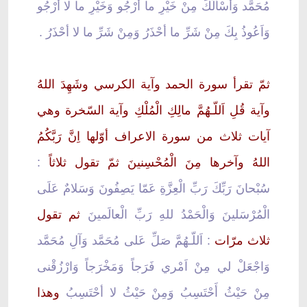
مُحَمَّد وَأسْأَلُكَ مِنْ خَيْرِ ما أَرْجُو وَخَيْرِ ما لا أرْجُو
وَاَعُوذُ بِكَ مِنْ شَرِّ ما أحْذَرُ وَمِنْ شَرِّ ما لا أحْذَرُ .
ثمّ تقرأ سورة الحمد وآية الكرسي وشَهِدَ اللهُ
وآية قُلِ اَللّـهُمَّ مالِكِ الْمُلْكِ وآية السّخرة وهي
آيات ثلاث من سورة الاعراف أوّلها اِنَّ رَبَّكُمُ
اللهُ وآخرها مِنَ الْمُحْسِنينَ ثمّ تقول ثلاثاً
:
سُبْحانَ رَبِّكَ رَبِّ الْعِزَّةِ عَمّا يَصِفُونَ وَسَلامٌ عَلَى
الْمُرْسَلينَ وَالْحَمْدُ للهِ رَبِّ الْعالَمينَ
ثم تقول
ثلاث مرّات
: اَللّـهُمَّ صَلِّ عَلى مُحَمَّد وَآلِ مُحَمَّد
وَاجْعَلْ لي مِنْ اَمْري فَرَجاً وَمَخْرَجاً وَارْزُقْنى
مِنْ حَيْثُ أَحْتَسِبُ وَمِنْ حَيْثُ لا أحْتَسِبُ
وهذا