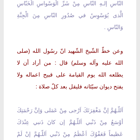
النّاسِ إلـهِ النّاسِ مِنْ شَرِّ الْوَسْواسِ الْخَنّاسِ
الَّذى يُوَسْوِسُ في صُدُورِ النّاسِ مِنَ الْجِنَّةِ
وَالنّاسِ .
وعن خطّ الشّيخ الشّهيد انّ رسُول الله (صلى
الله عليه وآله وسلم) قال : من أراد أن لا
يطلعه الله يوم القيامة على قبيح اعماله ولا
يفتح ديوان سيّئاته فليقل بعد كلّ صلاة :
اَللّـهُمَّ إنَّ مَغْفِرَتَكَ اَرْجى مِنْ عَمَلى وَاِنَّ رَحْمَتِكَ
أوْسَعُ مِنْ ذَنْبي اَللّـهُمَّ إن كانَ ذَنبي عِنْدَكَ
عَظيماً فَعَفْوُكَ اَعْظَمُ مِنْ ذَنْبي اَللّـهُمَّ إنْ لَمْ