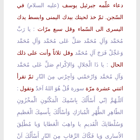
دعاء علّمه جبرئيل يوسف
(عليه السلام)
في
السّجن. ثمّ خذ لحيتك بيدك اليمنى وابسط يدك
اليسرى الى السّماء وقل سبع مرّات
: يا رَبَّ
مُحَمَّد وَآلِ مُحَمَّد صَلِّ عَلى مُحَمَّد وَآلِ مُحَمَّد
وَعَجِّلْ فَرَجَ آلِ مُحَمَّد
وقل ثلاثاً وأنت على ذلك
الحال
: يا ذَا الْجَلالِ وَالاِكْرامِ صَلِّ عَلى مُحَمَّد
وَآلِ مُحَمَّد وَارْحَمْني وَاَجِرْني مِنَ النّارِ
ثمّ تقرأ
اثنتي عشرة مرّة
سورة قُلْ هُوَ اللهُ اَحَدٌ
وتقول
:
اَللّـهُمَّ اِنّي أَسْأَلُكَ بِاسْمِكَ الْمَكْنُونِ الَْمخْزُونِ
الطّاهِرِ الطُّهْرِ الْمُبارَكِ وَأسْأَلُكَ بِاْسمِكَ الْعَظيمِ
وَسُلْطانِكَ الْقَديمِ يا واهِبَ الْعَطايا وَيا مُطْلِقَ
الاُسارى وَيا فَكّاكَ الرِّقابِ مِنَ النّارِ أَسْأَلُكَ اَنْ