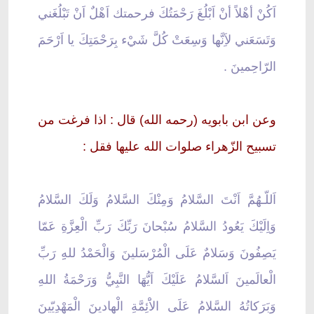
اَكُنْ أهْلاً أنْ اَبْلُغَ رَحْمَتُكَ فرحمتك اَهْلٌ اَنْ تَبْلُغَني
وَتَسَعَني لاَِنَّها وَسِعَتْ كُلَّ شَيْء بِرَحْمَتِكَ يا اَرْحَمَ
الرّاحِمينَ .
وعن ابن بابويه (رحمه الله) قال : اذا فرغت من
تسبيح الزّهراء صلوات الله عليها فقل :
اَللّـهُمَّ اَنْتَ السَّلامُ وَمِنْكَ السَّلامُ وَلَكَ السَّلامُ
وَاِلَيْكَ يَعُودُ السَّلامُ سُبْحانَ رَبِّكَ رَبِّ الْعِزَّةِ عَمّا
يَصِفُونَ وَسَلامٌ عَلَى الْمُرْسَلينَ وَالْحَمْدُ للهِِ رَبِّ
الْعالَمينَ اَلسَّلامُ عَلَيْكَ اَيُّهَا النَّبِيُّ وَرَحْمَةُ اللهِ
وَبَرَكاتُهُ السَّلامُ عَلَى الاَْئِمَّةِ الْهادينَ الْمَهْدِيّينَ