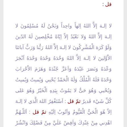
قل :
لا اِلـهَ إلاَّ اللهُ اِلهاً واحِداً وَنَحْنُ لَهُ مُسْلِمُونَ لا
اِلـهَ إلاَّ اللهُ وَلا نَعْبُدُ إلاّ اِيّاهُ مُخْلِصينَ لَهُ الدّينَ
وَلَوْ كَرَهَ الْمُشْرِكُونَ لا اِلـهَ اِلاَّ اللهُ رَبُّنا وَرَبُّ آبائنَا
الاَْوَّلينَ لا اِلـهَ اِلاَّ اللهُ وَحْدَهُ وَحْدَهُ وَحْدَهُ اَنْجَزَ
وَعْدَهُ وَنَصَرَ عَبْدَهُ وَاَعَزَّ جُنْدَهُ وَهَزَمَ الاَْحْزابَ
وَحْدَهُ فَلَهُ الْمُلْكُ وَلَهُ الْحَمْدُ يُحْيي وَيُميتُ وَيُميتُ
وَيُحْيي وَهُوَ حَىٌّ لا يَمُوتُ بِيَدِهِ الْخَيْرُ وَهُوَ عَلى
كُلِّ شَيْء قَديرٌ
ثمّ قل
: اَسْتَغْفِرُ اللهَ الَّذي لا اِلـهَ
اِلاّ هُوَ الْحَيُّ الْقَيُّومُ وَاَتُوبُ اِلَيْهِ
ثمّ قل
: اَللّـهُمَّ
اهْدِني مِنْ عِنْدِكَ وَاَفِضْ عَلَيَّ مِنْ فَضْلِكَ وَانْشُرْ