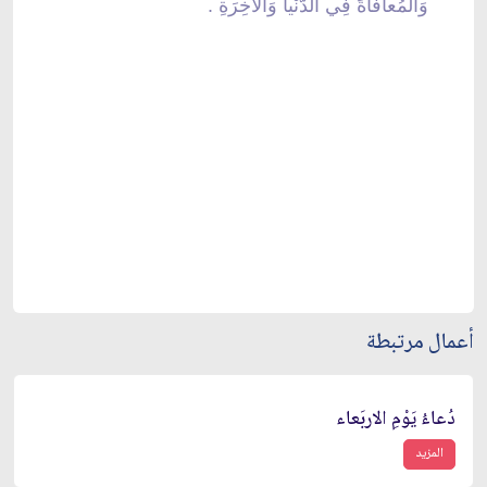
وَالْمُعافاةَ فِي الدُّنْيا وَالاْخِرَةِ .
أعمال مرتبطة
دُعاءُ يَوْمِ الاربَعاء
المزيد