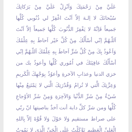
عَلَيَّ مِنْ رَحْمَتِكَ وَاَنْزِلْ عَلَيَّ مِنْ بَرَكاتِكَ
سُبْحانَكَ لا اِلـهَ اِلاّ اَنْتَ اغْفِرْ لي ذُنُوبي كُلَّها
جَميعاً فَاِنَّهُ لا يَغْفِرُ الذُّنُوبَ كُلَّها جَميعاً اِلاّ اَنْتَ
اَللّـهُمَّ اِنّي أسْأَلُكَ مِنْ كُلِّ خَيْر اَحاطَ بِهِ عِلْمُكَ
وَاَعُوذُ بِكَ مِنْ كُلِّ شَرٍّ اَحاطَ بِهِ عِلْمُكَ اَللّـهُمَّ اِنّي
أسْأَلُكَ عافِيَتَكَ في اُمُوري كُلِّها وأعوذُ بك من
خزي الدنيا وعذابِ الآخرةِ وأعوُذُ بِوَجْهِكَ الْكَريمِ
وَعِزَّتِكَ الَّتي لا تُرامُ وَقُدْرَتِكَ الَّتي لا يَمْتَنِعُ مِنْها
شَيْءٌ مِنْ شَرِّ الدُّنْيا وَالآخِرَةِ وَمِنْ شَرِّ الأوْجاعِ
كُلِّها ومن شرِّ كلِّ دابة أنت آخذٌ بناصيتها انّ ربّي
على صراط مستقيم وَلا حَوْلَ وَلا قُوَّةَ إلاّ بِاللهِ
الْعَلِيِّ الْعَظيمِ تَوَّكَلْتُ عَلَى الْحَيِّ الَّذي لا يَمُوتُ