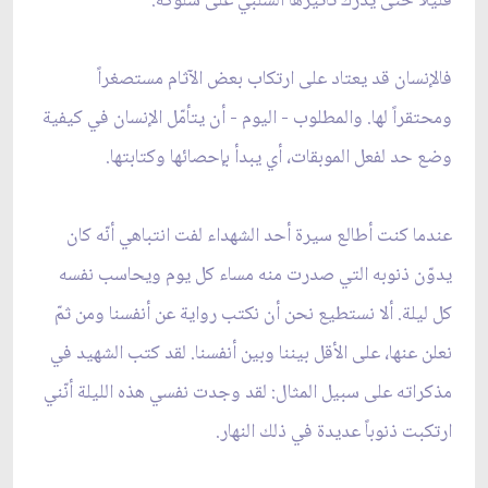
قليلاً حتى يدرك تأثيرها السلبي على سلوكه.
فالإنسان قد يعتاد على ارتكاب بعض الآثام مستصغراً
ومحتقراً لها. والمطلوب - اليوم - أن يتأمّل الإنسان في كيفية
وضع حد لفعل الموبقات، أي يبدأ بإحصائها وكتابتها.
عندما كنت أطالع سيرة أحد الشهداء لفت انتباهي أنّه كان
يدوّن ذنوبه التي صدرت منه مساء كل يوم ويحاسب نفسه
كل ليلة. ألا نستطيع نحن أن نكتب رواية عن أنفسنا ومن ثمّ
نعلن عنها، على الأقل بيننا وبين أنفسنا. لقد كتب الشهيد في
مذكراته على سبيل المثال: لقد وجدت نفسي هذه الليلة أنّني
ارتكبت ذنوباً عديدة في ذلك النهار.