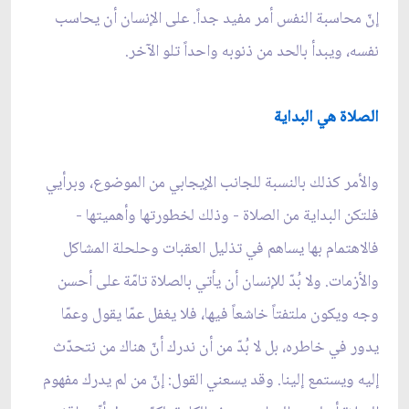
إنّ محاسبة النفس أمر مفيد جداً. على الإنسان أن يحاسب
نفسه، ويبدأ بالحد من ذنوبه واحداً تلو الآخر.
الصلاة هي البداية
والأمر كذلك بالنسبة للجانب الإيجابي من الموضوع، وبرأيي
فلتكن البداية من الصلاة - وذلك لخطورتها وأهميتها -
فالاهتمام بها يساهم في تذليل العقبات وحلحلة المشاكل
والأزمات. ولا بُدّ للإنسان أن يأتي بالصلاة تامّة على أحسن
وجه ويكون ملتفتاً خاشعاً فيها، فلا يغفل عمّا يقول وعمّا
يدور في خاطره، بل لا بُدّ من أن ندرك أنّ هناك من نتحدّث
إليه ويستمع إلينا. وقد يسعني القول: إنّ من لم يدرك مفهوم