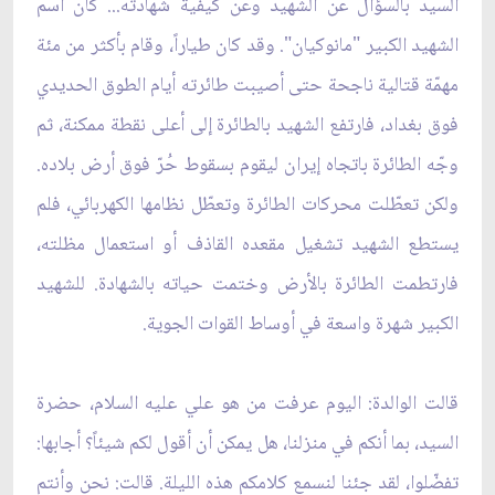
السيد بالسؤال عن الشهيد وعن كيفية شهادته... كان اسم
الشهيد الكبير "مانوكيان". وقد كان طياراً، وقام بأكثر من مئة
مهمّة قتالية ناجحة حتى أصيبت طائرته أيام الطوق الحديدي
فوق بغداد، فارتفع الشهيد بالطائرة إلى أعلى نقطة ممكنة، ثم
وجّه الطائرة باتجاه إيران ليقوم بسقوط حُرّ فوق أرض بلاده.
ولكن تعطّلت محركات الطائرة وتعطّل نظامها الكهربائي، فلم
يستطع الشهيد تشغيل مقعده القاذف أو استعمال مظلته،
فارتطمت الطائرة بالأرض وختمت حياته بالشهادة. للشهيد
الكبير شهرة واسعة في أوساط القوات الجوية.
قالت الوالدة: اليوم عرفت من هو علي عليه السلام، حضرة
السيد، بما أنكم في منزلنا، هل يمكن أن أقول لكم شيئاً؟ أجابها:
تفضّلوا، لقد جئنا لنسمع كلامكم هذه الليلة. قالت: نحن وأنتم