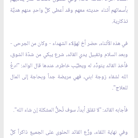
بأسمائهم أثناء حديثه معهم وقد أعطى كلَّ واحدٍ منهم هديَّة
تذكارية.
في هذه الأثناء، حضر أخ لهؤلاء الشهداء - وكان من الجرحى -
وبعد السلام وتقبيل يدي القائد، شرع يبكي من شدّة الشوق،
فأخذ القائد يتودَّد له ويطيِّب خاطره، عندها قال الوالد: "ادعُ
الله لشفاء زوجة ابني، فهي مريضة جداً وبحاجة إلى المال
للعلاج".
فأجابه القائد: "لا تقلق أبداً، سوف تُحلُّ المشكلة إن شاء الله".
وفي نهاية اللقاء، وزَّع القائد الحلوى على الجميع ذاكراً كلَّ