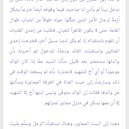
ندخل بيتاً لم يأذن لنا صاحبه، فيما وقوفه أيضاً خارجاً يشكل
أزمةً لرجال الأمن الذين شكَّلوا حوله طوقاً من الشباب طوال
القامة حتى لا يكون ظاهراً للعيان، فطلبنا من إحدى الفتيات
أن تقوم باستقباله إذ لم يكن لدينا سبيل آخر، فخرجت إحدى
الفتاتين واستقبلت القائد ودَعَتْهُ للدخول ثم أخبرته بأن
والدتها ستحضر بعد قليل. سأَلَنا السيد عمّا إذا كان الوالد
موجوداً أو أي أخ للشهيد فاعتذرنا بأنه لم يسعفنا الوقت في
ذلك وسارعتُ إلى حيث الفتاة في الغرفة المجاورة وسألتها
عن والدها فقالت إن الوالد متوفّى وليس لديها أخ إلا الشهيد
إلا أن عمها يسكن في منزل مجاور لمنزلهم.
ذهبنا إلى البيت المجاور، وهناك استقبَلَنا الرجل وسلّم علينا،