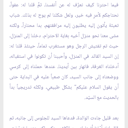
فيما احترنا كيف نعرّف له عن أنفسنا، ثمَّ قلنا له: عفواً،
نحتاجكم لأمرٍ فيه خير، ولعل شكلنا لم يوح له بذلك. شباب
تعبئة يأتون إليه يطلبون إليه مرافقتهم، بدا محتاراً، ولكنه
مشى معنا نحو منزل أخيه بغاية الاحترام، دخلنا إلى المنزل،
حيث تم تفتيش الرجل وهو مستغرب تماماً، حينئذ قلنا له:
إن السيد القائد في المنزل، وأحببنا أن تكونوا في استقباله،
أدخلناه الغرفة، فانهار بين أيدينا، عندها حملناه إلى كرسي
ووضعناه إلى جانب السيد، كان صعباً عليه في البداية حتى
أن يقول السلام عليكم" بشكل طبيعي، ولكنّه تدريجياً بدأ
بالحديث مع السيّد.
بعد قليل جاءت الوالدة، فدعاها السيد للجلوس إلى جانبه، ثم