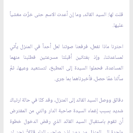
قلت لها: السيد القائد، وما إن أعدت الاسم حتى خرَّت مغشياً
عليها.
احترنا ماذا نفعل، فرفعنا صوتنا لعل أحداً في المنزل يأتي
لمساعدتنا، وإذ بفتاتين أقبلتا مسرعتين فطلبنا منهما
المساعدة، فحملوا السيدة إلى المطبخ، لتستعيد وعيها، ثمّ
سألتا عمّا حصل، فأخبرناهما بما جرى.
دقائق ووصل السيد القائد إلى المنزل، وقد كنّا في حالة ارتباك
شديد بسبب إغماء السيدة صاحبة الدار والتي من المفترض
أن تقوم باستقبال السيد القائد الذي رفض الدخول خطوة
واحدة إلى المنزل من دون إذن صاحب الدار قائلاً: نحن لن