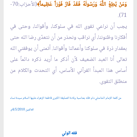
وَمَنْ يُطِعْ اللَّهَ وَرَسُولَهُ فَقَدْ فَازَ فَوْزاً عَظِيماً
(الأحزاب:70-
﴾
71).
يجب أن نراعي تقوى الله في سلوكنا، وأقوالنا، وحتى في
أفكارنا وظنوننا، أي نراقب ونحذر من أن نتعدّى رضا الله حتى
بمقدار ذرة في سلوكنا وأعمالنا وأقوالنا. أتمنى أن يوفقني الله
تعالى أنا العبد الضعيف لأن أذكر ما أريد ذكره دائماً على
أساس هذا المبدأ القرآني الأساس، أي التحدث والكلام من
منطلق التقوى.
من كلمة الإمام الخامنئي دام ظله بمناسبة ولادة الصدّيقة الكبرى فاطمة الزهراء عليها السلام سيدة نساء
العالمين 4/5/2010م.
فقه الولي