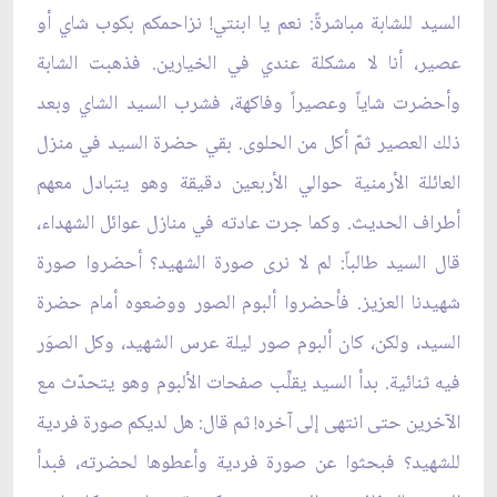
السيد للشابة مباشرةً: نعم يا ابنتي! نزاحمكم بكوب شاي أو
عصير، أنا لا مشكلة عندي في الخيارين. فذهبت الشابة
وأحضرت شاياً وعصيراً وفاكهة، فشرب السيد الشاي وبعد
ذلك العصير ثمّ أكل من الحلوى. بقي حضرة السيد في منزل
العائلة الأرمنية حوالي الأربعين دقيقة وهو يتبادل معهم
أطراف الحديث. وكما جرت عادته في منازل عوائل الشهداء،
قال السيد طالباً: لم لا نرى صورة الشهيد؟ أحضروا صورة
شهيدنا العزيز. فأحضروا ألبوم الصور ووضعوه أمام حضرة
السيد، ولكن، كان ألبوم صور ليلة عرس الشهيد، وكل الصوَر
فيه ثنائية. بدأ السيد يقلِّب صفحات الألبوم وهو يتحدّث مع
الآخرين حتى انتهى إلى آخره! ثم قال: هل لديكم صورة فردية
للشهيد؟ فبحثوا عن صورة فردية وأعطوها لحضرته، فبدأ