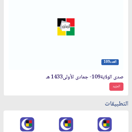
العدد109
صدى الولاية109- جمادى الأولى1433 هـ
المزيد
التطبيقات