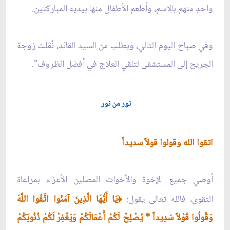
واحدٍ منهم بالاسم، وأطعم الأطفال منها بيديه المباركتين.
وفي صباح اليوم التالي، وبطلب من السيد القائد، نُقلت زوجة
الجريح إلى المستشفى لتلقي العلاج في أفضل الظروف".
نور من نور
اتقوا الله وقولوا قولاً سديداً
أوصي جميع الإخوة والأخوات المصلين الأعزاء بمراعاة
التقوى، فالله تعالى يقول:
يَا أَيُّهَا الَّذِينَ آمَنُوا اتَّقُوا اللَّهَ
﴿
وَقُولُوا قَوْلاً سَدِيداً * يُصْلِحْ لَكُمْ أَعْمَالَكُمْ وَيَغْفِرْ لَكُمْ ذُنُوبَكُمْ