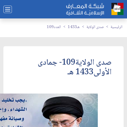
الرئيسية
صدى الولاية
1433هـ
العدد109
صدى الولاية109- جمادى
الأولى1433 هـ