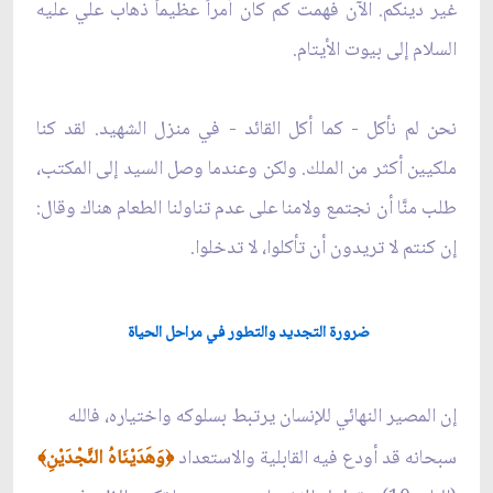
غير دينكم. الآن فهمت كم كان أمراً عظيماً ذهاب علي عليه
السلام إلى بيوت الأيتام.
نحن لم نأكل - كما أكل القائد - في منزل الشهيد. لقد كنا
ملكيين أكثر من الملك. ولكن وعندما وصل السيد إلى المكتب،
طلب منَّا أن نجتمع ولامنا على عدم تناولنا الطعام هناك وقال:
إن كنتم لا تريدون أن تأكلوا، لا تدخلوا.
ضرورة التجديد والتطور في مراحل الحياة
إن المصير النهائي للإنسان يرتبط بسلوكه واختياره، فالله
سبحانه قد أودع فيه القابلية والاستعداد
وَهَدَيْنَاهُ النَّجْدَيْنِ
﴾
﴿