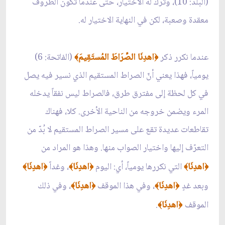
(البلد: 10)، وترك له الاختيار، حتى عندما تكون الظروف
معقدة وصعبة، لكن في النهاية الاختيار له.
عندما نكرر ذكر
اهدِنَا الصِّرَاطَ المُستَقِيمَ
(الفاتحة: 6)
﴾
﴿
يومياً، فهذا يعني أنّ الصراط المستقيم الذي نسير فيه يصل
في كل لحظة إلى مفترق طرق، فالصراط ليس نفقاً يدخله
المرء ويضمن خروجه من الناحية الأخرى. كلا، فهناك
تقاطعات عديدة تقع على مسير الصراط المستقيم لا بُدّ من
التعرّف إليها واختيار الصواب منها. وهذا هو المراد من
اهدِنَا
التي نكررها يومياً، أي: اليوم
اهدِنَا
، وغداً
اهدِنَا
﴾
﴿
﴾
﴿
﴾
﴿
وبعد غدٍ
اهدِنَا
، وفي هذا الموقف
اهدِنَا
، وفي ذلك
﴾
﴿
﴾
﴿
الموقف
اهدِنَا
.
﴾
﴿