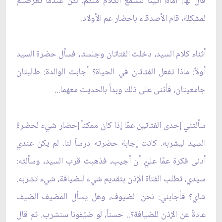
قال لها: أمّاه! أتينا لنسمع الكلام منكم، لكن عندما تعرّضتم
لمشكلة، قام الأصدقاء بإحضار عم الأولاد.
أثناء كلام السيد، دخلت الفتاتان وجلستا، فسأل حضرة السيد
أولاً: ماذا تفعل الفتاتان في الحياة؟ أجابت الوالدة: طالبتان
جامعيتان، فأثنى على ذلك وبدأ بالحديث معهما...
سألتني إحدى الفتاتين عمّا إذا كان ممكناً إحضار شيء لحضرة
السيد ليشربه. كانت إجابة حضرته درساً لنا. لم يكن عندي
أدنى فكرة عمّا عليّ أن أجيب، فذهبت قرب السيد، وسألته:
سيدي، تطلب الفتاة الإذن بتقديم شيء للضيافة، شيء تشربه.
شاي؟ فأجابني: نحن الضيوف، وهل يسأل المضيف الضيف
عادةً عن الإذن للضيافة؟.. حسناً، لو ضيّفونا سنشرب. ثم قال