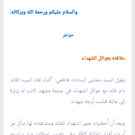
والسلام عليكم ورحمة الله وبركاته.
خواطر
علاقته بعوائل الشهداء
يقول السيد مجتبى السادات فاطمي: "أثناء لقاء السيد القائد
دام ظله مع عوائل الشهداء في مدينة مشهد، كانت له زيارة
إلى عائلة قدَّمت أربعة شهداء.
وبعد أن أُحضرت صور الشهداء للقائد ومشاهدته لها، سأل عن
أسماء أفراد العائلة كافّة. وفي غضون لحظات صار يناديهم