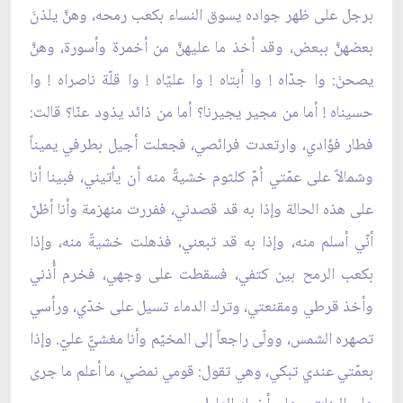
برجل على ظهر جواده يسوق النساء بكعب رمحه، وهنَّ يلذنَ
بعضهنَّ ببعض، وقد أخذ ما عليهنَّ من أخمرة وأسورة، وهنَّ
يصحنَ: وا جدّاه ! وا أبتاه ! وا عليّاه ! وا قلّة ناصراه ! وا
حسيناه ! أما من مجير يجيرنا؟ أما من ذائد يذود عنّا؟ قالت:
فطار فؤادي، وارتعدت فرائصي، فجعلت أجيل بطرفي يميناً
وشمالاً على عمّتي اُمّ كلثوم خشيةً منه أن يأتيني، فبينا أنا
على هذه الحالة وإذا به قد قصدني، ففررت منهزمة وأنا أظنّ
أنّي أسلم منه، وإذا به قد تبعني، فذهلت خشيةً منه، وإذا
بكعب الرمح بين كتفي، فسقطت على وجهي، فخرم أُذني
وأخذ قرطي ومقنعتي، وترك الدماء تسيل على خدّي، ورأسي
تصهره الشمس، وولّى راجعاً إلى المخيّم وأنا مغشيٌّ عليّ. وإذا
بعمّتي عندي تبكي، وهي تقول: قومي نمضي، ما أعلم ما جرى