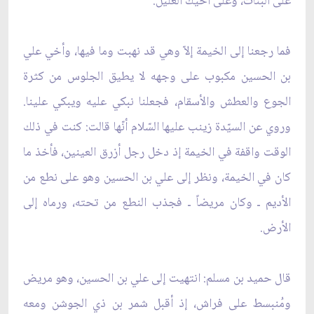
على البنات، وعلى أخيك العليل.
فما رجعنا إلى الخيمة إلاّ وهي قد نهبت وما فيها، وأخي علي
بن الحسين مكبوب على وجهه لا يطيق الجلوس من كثرة
الجوع والعطش والأسقام، فجعلنا نبكي عليه ويبكي علينا.
وروي عن السيّدة زينب عليها السّلام أنّها قالت: كنت في ذلك
الوقت واقفة في الخيمة إذ دخل رجل أزرق العينين، فأخذ ما
كان في الخيمة، ونظر إلى علي بن الحسين وهو على نطع من
الأديم ـ وكان مريضاً ـ فجذب النطع من تحته، ورماه إلى
الأرض.
قال حميد بن مسلم: انتهيت إلى علي بن الحسين، وهو مريض
ومُنبسط على فراش، إذ أقبل شمر بن ذي الجوشن ومعه