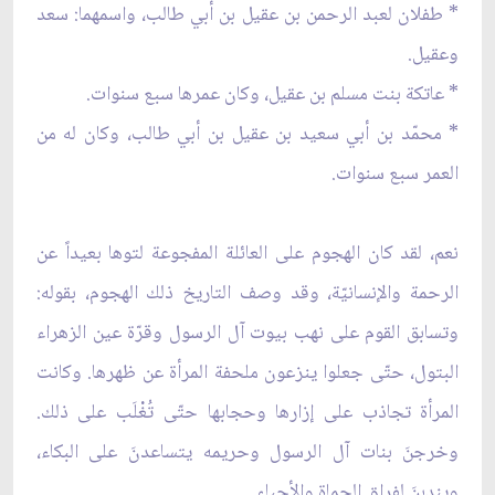
* طفلان لعبد الرحمن بن عقيل بن أبي طالب، واسمهما: سعد
وعقيل.
* عاتكة بنت مسلم بن عقيل، وكان عمرها سبع سنوات.
* محمّد بن أبي سعيد بن عقيل بن أبي طالب، وكان له من
العمر سبع سنوات.
نعم، لقد كان الهجوم على العائلة المفجوعة لتوها بعيداً عن
الرحمة والإنسانيّة، وقد وصف التاريخ ذلك الهجوم، بقوله:
وتسابق القوم على نهب بيوت آل الرسول وقرّة عين الزهراء
البتول، حتّى جعلوا ينزعون ملحفة المرأة عن ظهرها. وكانت
المرأة تجاذب على إزارها وحجابها حتّى تُغْلَب على ذلك.
وخرجنَ بنات آل الرسول وحريمه يتساعدنَ على البكاء،
ويندبنَ لفراق الحماة والأحباء.