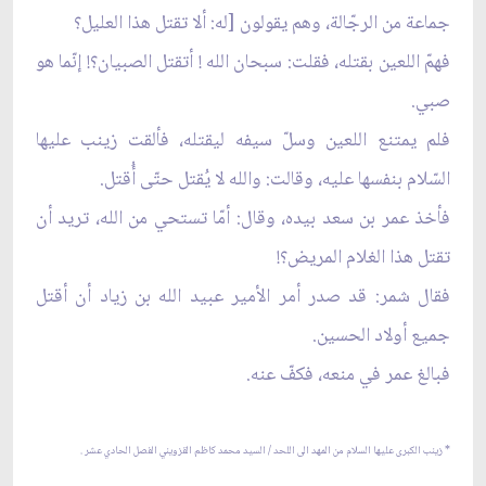
جماعة من الرجّالة، وهم يقولون [له: ألا تقتل هذا العليل؟
فهمّ اللعين بقتله، فقلت: سبحان الله ! أتقتل الصبيان؟! إنّما هو
صبي.
فلم يمتنع اللعين وسلّ سيفه ليقتله، فألقت زينب عليها
السّلام بنفسها عليه، وقالت: والله لا يُقتل حتّى أُقتل.
فأخذ عمر بن سعد بيده، وقال: أمّا تستحي من الله، تريد أن
تقتل هذا الغلام المريض؟!
فقال شمر: قد صدر أمر الأمير عبيد الله بن زياد أن أقتل
جميع أولاد الحسين.
فبالغ عمر في منعه، فكفّ عنه.
* زينب الكبرى عليها السلام من المهد الى اللحد / السيد محمد كاظم القزويني الفصل الحادي عشر .