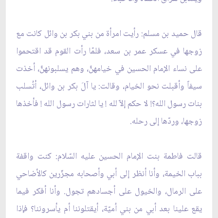
قال حميد بن مسلم: رأيت امرأة من بني بكر بن وائل كانت مع
زوجها في عسكر عمر بن سعد، فلمّا رأت القوم قد اقتحموا
على نساء الإمام الحسين في خيامهنَّ، وهم يسلبونهنَّ، أخذت
سيفاً وأقبلت نحو الخيام، وقالت: يا آلَ بكر بن وائل، أتُسلب
بنات رسول الله؟! لا حكم إلاّ لله ! يا لثارات رسول الله ! فأخذها
زوجها، وردّها إلى رحله.
قالت فاطمة بنت الإمام الحسين عليه السّلام: كنت واقفة
بباب الخيمة، وأنا أنظر إلى أبي وأصحابه مجزّرين كالأضاحي
على الرمال، والخيول على أجسادهم تجول. وأنا أفكر فيما
يقع علينا بعد أبي من بني اُميّة، أيقتلوننا أم يأسروننا؟ فإذا