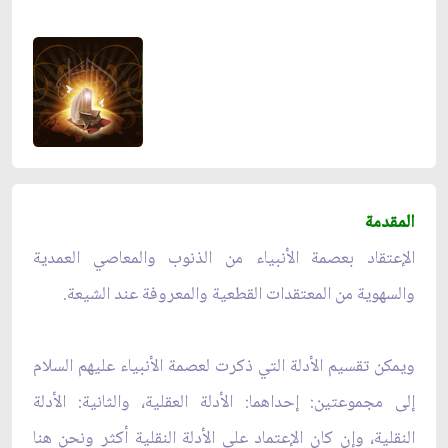
المقدمة
الإعتقاد بعصمة الأنبياء من الذنوب والمعاصي العمدية
والسهوية من المعتقدات القطعية والمعروفة عند الشيعة.
ويمكن تقسيم الأدلة التي ذكرت لعصمة الأنبياء عليهم السلام
إلى مجموعتين: إحداهما: الأدلة العقلية، والثانية: الأدلة
النقلية، وإن كان الإعتماد على الأدلة النقلية أكثر ونحن هنا