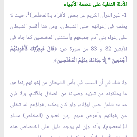
الأدلة النقلية على عصمة الأنبياء
1
1- عّبر القرآن الكريم عن بعض الأفراد بـ(المخلَص)
، حيث لا
يطمع في إغوائهم حتى الشيطان، ومن هنا أقسم الشيطان
على إغواء بني آدم جميعهم وأستثنى المخلصين كما جاء في
الآيتين 82 و 83 من سورة ص:
قَالَ فَبِعِزَّتِكَ لَأُغْوِيَنَّهُمْ
﴿
أَجْمَعِينَ * إِلَّا عِبَادَكَ مِنْهُمُ الْمُخْلَصِين
.
﴾
ولا شك في أن السبب في يأس الشيطان من إغوائهم إنما هو،
ما يملكونه من تنزيه وصيانة من الضلال والآثام، وإلا فإن
عداءه شامل حتى لهؤلاء، ولو كان يمكنه إغواؤهم لما تخلى
عن إغوائهم وأعرض عنهم. إذن فعنوان (المخلص) مساو
لـ(المعصوم)، وأنه وإن لم يوجد دليل على اختصاص هذه