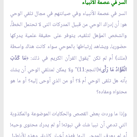
السر في عصمة الأنبياء
السر في عصمة الأنبياء وفي صيانتهم في مجال تلقي الوحي
هو: أن إدراك الوحي من قبيل المدركات التى لا تحتمل الخطأ،
والشخص المؤهل لتلقيه، يتوفر على حقيقة علمية يدركها
حضوريا، ويشاهد إرتباطها بالموحي سواء كانت هناك واسطة
(ملك) أم لم تكن "يقول القرآن الكريم في ذلك:
مَا كَذَبَ
﴿
الْفُؤَادُ مَا رَأَى
(النجم:11)" ولا يمكن لمتلقي الوحي أن يشك
﴾
بأنه هل تلقى الوحي أم لا؟ أو من الذي أوحى إليه؟ أو ما هو
محتواه ومفاده؟
وإذا ما وردت بعض القصص والحكايات الموضوعة والمكذوبة
التي تدعي أن نبيا شك في نبوته! أو لم يدرك محتوى وحيه!
أو لم يعرف الموحي اليه! فهذه أخبار كاذبة، وهذه الأباطيل