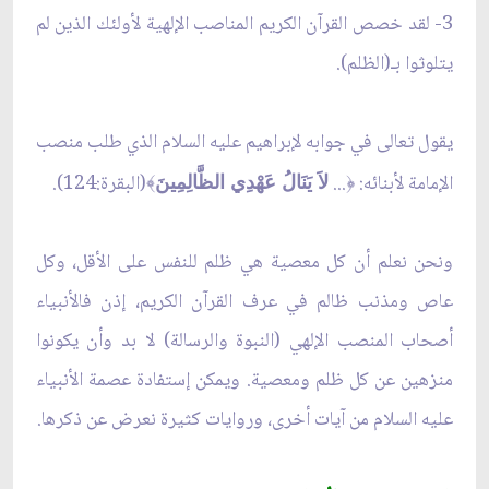
3- لقد خصص القرآن الكريم المناصب الإلهية لأولئك الذين لم
يتلوثوا بـ(الظلم).
يقول تعالى في جوابه لإبراهيم عليه السلام الذي طلب منصب
الإمامة لأبنائه:
...
(البقرة:124).
﴾
﴿
لاَ يَنَالُ عَهْدِي الظَّالِمِينَ
ونحن نعلم أن كل معصية هي ظلم للنفس على الأقل، وكل
عاص ومذنب ظالم في عرف القرآن الكريم، إذن فالأنبياء
أصحاب المنصب الإلهي (النبوة والرسالة) لا بد وأن يكونوا
منزهين عن كل ظلم ومعصية. ويمكن إستفادة عصمة الأنبياء
عليه السلام من آيات أخرى، وروايات كثيرة نعرض عن ذكرها.