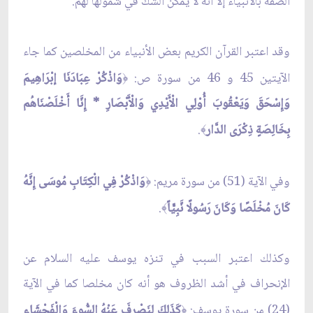
الصفة بالأنبياء إلا أنه لا يمكن الشك في شمولها لهم.
وقد اعتبر القرآن الكريم بعض الأنبياء من المخلصين كما جاء
الآيتين 45 و 46 من سورة ص:
وَاذْكُرْ عِبَادَنَا إبْرَاهِيمَ
﴿
وَإِسْحَقَ وَيَعْقُوبَ أُوْلِي الْأَيْدِي وَالْأَبْصَارِ * إِنَّا أَخْلَصْنَاهُم
بِخَالِصَةٍ ذِكْرَى الدَّار
.
﴾
وفي الآية (51) من سورة مريم:
وَاذْكُرْ فِي الْكِتَابِ مُوسَى إِنَّهُ
﴿
كَانَ مُخْلَصًا وَكَانَ رَسُولًا نَّبِيًّاً
.
﴾
وكذلك اعتبر السبب في تنزه يوسف عليه السلام عن
الإنحراف في أشد الظروف هو أنه كان مخلصا كما في الآية
(24) من سورة يوسف:
كَذَلِكَ لِنَصْرِفَ عَنْهُ السُّوءَ وَالْفَحْشَاء
﴿