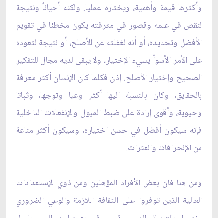
وأكثرها قيمة وأهمية، ويختاره عمليا. ولكنه أحياناً ونتيجة
لنقص في علمه وقصور في معرفته يكون مخطئا في تقويم
الأفضل وتحديده، أو أنه لغفلته عن الأصلح، أو نتيجة لتعوده
على الأمر الأسوأ يسي‏ء الإختيار، ولا يبقى لديه مجال للتفكير
الصحيح وإختيار الأصلح. إذن فكلما كان الإنسان أكثر معرفة
بالحقايق، وكان بالنسبة اليها أكثر وعيا وتوجها، وثباتا
وحيوية، وأقوى إرادة على ضبط الميول والإنفعالات الداخلية
فإنه سيكون أفضل في حسن اختياره، وسيكون أكثر مناعة
من الإنحرافات والعثرات.
ومن هنا فان بعض الأفراد المؤهلين ومن ذوي الإستعدادات
العالية الذين توفروا على الثقافة اللازمة والوعي الضروري