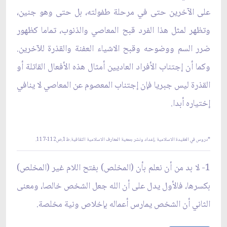
على الآخرين حتى في مرحلة طفولته، بل حتى وهو جنين،
وتظهر لمثل هذا الفرد قبح المعاصي والذنوب، تماما كظهور
ضرر السم ووضوحه وقبح الاشياء العفنة والقذرة للآخرين.
وكما أن إجتناب الأفراد العاديين أمثال هذه الأفعال القاتلة أو
القذرة ليس جبريا فإن إجتناب المعصوم عن المعاصي لا ينافي
إختياره أبدا.
*دروس في العقيدة الاسلامية ،إعداد ونشر جمعية المعارف الاسلامية الثقافية.ط1،ص112-117.
1- لا بد من أن نعلم بأن (المخلص) بفتح اللام غير (المخلص)
بكسرها، فالأول يدل على أن الله جعل الشخص خالصا، ومعنى
الثاني أن الشخص يمارس أعماله بإخلاص ونية مخلصة.