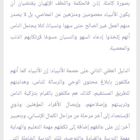
بصورة كاملة. إذن فالحكمة واللطف الإلهيان يقتضيان أن
يكون الأنبياء معصومين ومنزهين عن المعاصي، بل لا يصدر
منهم العمل غير الصالح حتى سهوا ونسيانا، لئلا يحتمل الناس
أنهم إتخذوا إدعاء السهو والنسيان مسوغا لإرتكابهم الذنب
والمعصية.
الدليل العقلي الثاني على عصمة الأنبياء: إن الأنبياء كما أنهم
مكلفون بابلاغ محتوى الوحي والرسالة للناس، وهدايتهم
للطريق المستقيم، كذلك هم مكلفون بالقيام بتزكية الناس
وتربيتهم وإصلاحهم، وإيصال الأفراد المؤهلين وذوي
الإستعداد إلى آخر مرحلة من مراحل الكمال الإنساني، وبتعبير
آخر: إن على عاتقهم إضافة إلى تكفلهم مهمة التعليم والهداية
مهمة التربية والقيادة والتوجيه، تلك التربية الشاملة التي