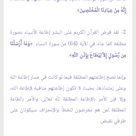
إِنَّهُ مِنْ عِبَادِنَا الْمُخْلَصِينَ
.
﴾
2- لقد فرض القرآن الكريم على البشر إطاعة الأنبياء بصورة
مطلقة كما جاء في الآية (64) من سورة النساء:
وَمَا أَرْسَلْنَا
﴿
مِن رَّسُولٍ إِلاَّ لِيُطَاعَ بِإِذْنِ اللّهِ
.
﴾
وإنما تصح إطاعتهم المطلقة فيما لو كانت في مسار إطاعة الله
وعلى إمتدادها، بحيث لا تكون إطاعتهم منافية لإطاعة الله،
وإلا فإن الأمر بالإطاعة المطلقة للّه تعالى، والأمر بالطاعة
المطلقة لمن هم معرضون للخطأ والإنحراف سيكونان على
طرفي نقيض.