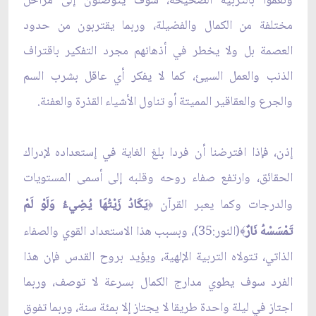
ونعموا بالتربية الصحيحة، سوف يتوصلون إلى مراحل
مختلفة من الكمال والفضيلة، وربما يقتربون من حدود
العصمة بل ولا يخطر في أذهانهم مجرد التفكير باقتراف
الذنب والعمل السيئ، كما لا يفكر أي عاقل بشرب السم
والجرع والعقاقير المميتة أو تناول الأشياء القذرة والعفنة.
إذن، فإذا افترضنا أن فردا بلغ الغاية في إستعداده لإدراك
الحقائق، وارتفع صفاء روحه وقلبه إلى أسمى المستويات
والدرجات وكما يعبر القرآن
يَكَادُ زَيْتُهَا يُضِيءُ وَلَوْ لَمْ
﴿
تَمْسَسْهُ نَارٌ
(النور:35)، وبسبب هذا الاستعداد القوي والصفاء
﴾
الذاتي، تتولاه التربية الإلهية، ويؤيد بروح القدس فإن هذا
الفرد سوف يطوي مدارج الكمال بسرعة لا توصف، وربما
اجتاز في ليلة واحدة طريقا لا يجتاز إلا بمئة سنة، وربما تفوق