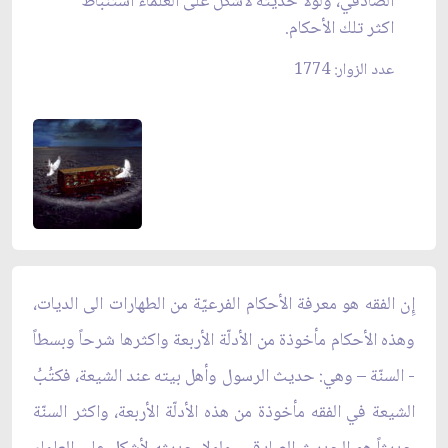
الصادقي، ولولا حديثه لأشكل على العلماء استنباط
اكثر تلك الأحكام.
عدد الزوار: 1774
إِن الفقه هو معرفة الأحكام الفرعيّة من الطهارات الى الديات،
وهذه الأحكام مأخوذة من الأدلّة الأربعة واكثرها شرحاً وبسطاً
- السنّة – وهي: حديث الرسول وأهل بيته عند الشيعة، فكتُبُ
الشيعة في الفقه مأخوذة من هذه الأدلّة الأربعة، واكثر السنّة