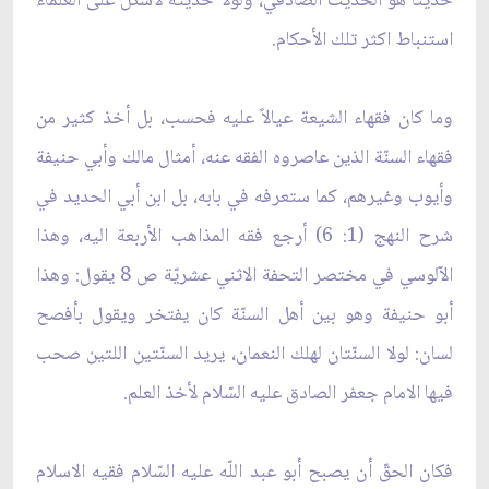
حديثاً هو الحديث الصادقي، ولولا حديثه لأشكل على العلماء
استنباط اكثر تلك الأحكام.
وما كان فقهاء الشيعة عيالاً عليه فحسب، بل أخذ كثير من
فقهاء السنّة الذين عاصروه الفقه عنه، أمثال مالك وأبي حنيفة
وأيوب وغيرهم، كما ستعرفه في بابه، بل ابن أبي الحديد في
شرح النهج (1: 6) أرجع فقه المذاهب الأربعة اليه، وهذا
الآلوسي في مختصر التحفة الاثني عشريّة ص 8 يقول: وهذا
أبو حنيفة وهو بين أهل السنّة كان يفتخر ويقول بأفصح
لسان: لولا السنّتان لهلك النعمان، يريد السنّتين اللتين صحب
فيها الامام جعفر الصادق عليه السّلام لأخذ العلم.
فكان الحقّ أن يصبح أبو عبد اللّه عليه السّلام فقيه الاسلام