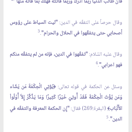
فان طالب الدنيا ربّما أدرك وربّما فاتته فهلك بما فاته منها
وقال حرصاً على التفقّه في الدين:
"ليت السياط على رؤوس
3
أصحابي حتى يتفقّهوا في الحلال والحرام"
.
وقال عليه السّلام:
"تفقّهوا في الدين، فإنه من لم يتفقّه منكم
4
فهو اعرابي"
.
وسئل عن الحكمة في قوله تعالى:
يُؤتِي الْحِكْمَةَ مَن يَشَاء
﴿
وَمَن يُؤْتَ الْحِكْمَةَ فَقَدْ أُوتِيَ خَيْرًا كَثِيرًا وَمَا يَذَّكَّرُ إِلاَّ أُوْلُواْ
الأَلْبَاب
ِ
(
البقرة
:
269
)
فقال:
"إِن الحكمة المعرفة والتفقّه في
﴾
5
الدين"
.