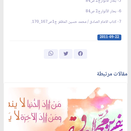
5- بحار الأنوارج2 ص84
6- بحار الأنوارج2 ص84
7- كتاب الامام الصادق / محمد حسين المظفر ج1ص167_170.
2011-09-22
مقالات مرتبطة