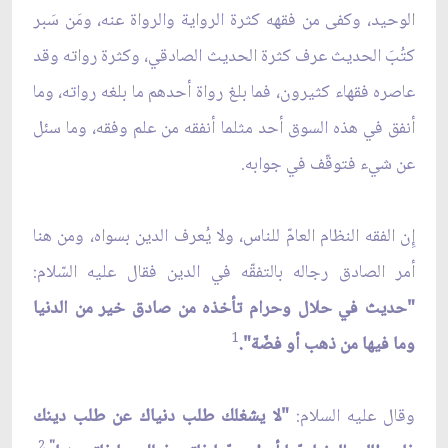
الوحيد، وكفى من فقهه كثرة الرواية والرواة عنه، ومَن سَبر
كتُبَ الحديث عرف كثرة الحديث الصادقي، وكثرة رواته وقد
عاصره فقهاء كثيرون، فما بلغ رواة أحدهم ما بلغه رواته، وما
أنفق في هذه السوق أحد مثلما أنفقه من علم وفقه، وما سئل
عن شيء فتوقّف في جوابه.
إِن الفقه النظام العامّ للناس، ولا يُعرف الدين بسواه، ومن هنا
أمر الصادق رجاله بالتفقّه في الدين فقال عليه السّلام:
"حديث في حلال وحرام تأخذه من صادق خير من الدنيا
1
وما فيها من ذهب أو فضّة".
وقال عليه السلام:
"لا يشغلك طلب دنياك عن طلب دينك
.2
"