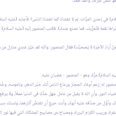
هو أمضُّ جرحاً، وأنفذ طعناً.
) في إحدى المرَّات: لِم لا تغشانا كما تغشانا الناس؟ فأجابه (عليه السلا
 تَراها نقمة فَنُعزِّيك، فما نصنع عندك). فكتب المنصور إليه (عليه السلام)
مَنْ أرادَ الآخِرَة لا يَصحبُك) فقال المنصور: والله لقد مَيَّز عندي منازل من ي
ه السلام) مرَّة، وهو - المنصور - غضبان عليه.
نصور له: زعم أوغاد الحِجاز ورعاع الناس أنك حَبْر الدهر، وناموسه، وحُجّ
لنور. وأن الله لا يقبل من عامل جهل حدَّك في الدنيا عملاً، ولا يرفع له 
ُك، وأوَّل من صدَّقه عليه أبوك، وأنت حريٌّ أن تقتصَّ آثارهما، وتسلك سب
السفرة، وربيب الكرام البررة، ومِصباح من مصابيح المِشكاة، التي فيها نور