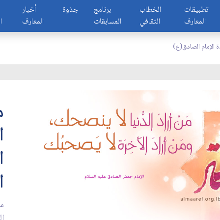
تطبيقات
الخطاب
برنامج
جذوة
أخبار
المعارف
الثقافي
المسابقات
المعارف
ا
ة الإمام الصادق(ع)
م
ا
ا
ا
من
ال