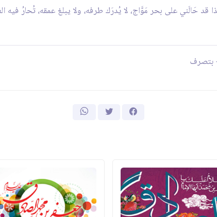
د حَالَني على بحر مَوَّاج، لا يُدرَك طرفه، ولا يبلغ عمقه، تُحارُ فيه 
- بتصرف