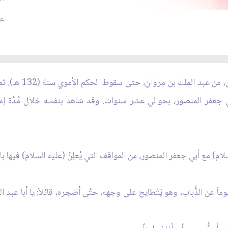
عدد
عايش الإمام الصادق (
 جعفر المنصور، بحوالي عشر سنوات. وقد شاهد بنفسه خلال مُدَّة إمامت
ام) مع أبي جعفر المنصور، من المواقف التي يُعلِنُ (عليه السلام) فيها با
اً عن الذُّباب، وهو يَتَطايح على وجهه، حتَّى أضجره، قائلاً: يا أبا عبد الله،