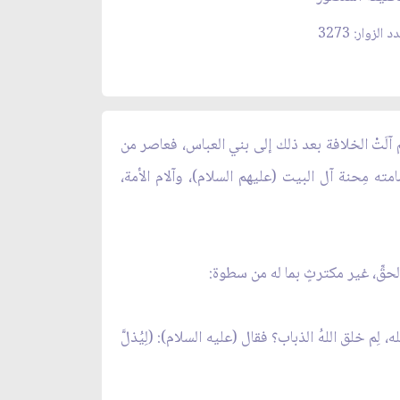
 الزوار: 3273
عليه السلام) الحكَّام الأمويين، من عبد الملك بن مروان، حتى سقوط الحكم الأموي سنة (132 هـ). ثم آلَتْ الخلافة بعد ذلك إلى بني العباس، فعاصر من
ه مِحنة آل البيت (عليهم السلام)، وآلام الأمة،
لحقِّ، غير مكترثٍ بما له من سطوة:
 لِم خلق اللهُ الذباب؟ فقال (عليه السلام): (لِيُذلَّ