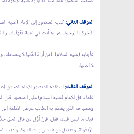
فسَكَت المنصور علماً منه أنه لو ردَّ عليه لوخزه بما 
الموقف الثاني:
كتب المنصور إلى الإمام (عليه السلام
الآخرة ما نرجوك له، ولا أنت في نعمة فَنُهنِّيك، ولا
فأجابه (عليه السلام): (مَنْ أرادَ الدُّنيا لا ينصحك، و
لا الدنيا.
الموقف الثالث:
استقدم المنصور الإمام الصادق (علي
فلما دخل الإمام (عليه السلام) على المنصور قال الم
ومصباحه الذي يقطع به الطالب عرض الظلمة إلى ضياء ا
فيك ما ليس فيك، فقل، فإنَّ أوَّل من قال الحقَّ جدّ
الزَّيتُونة، وقِنديل من قناديل بيت النبوة، وأديب 