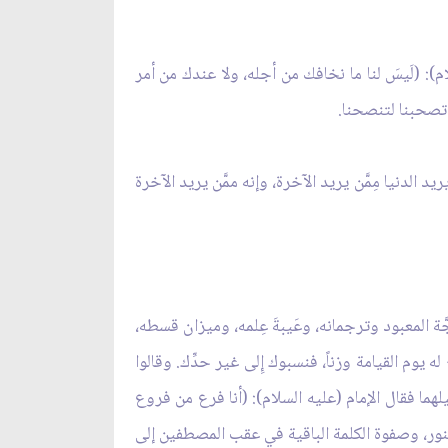
م): (لَيسَ لنا ما نخافك من أجله، ولا عندك من أمر
: تصحبنا لتنصحنا.
ريد الدنيا مِمَّن يريد الآخرة، وإنه ممَّن يريد الآخرة
َة المعبود وترجمانه، وعَيبةَ عِلمه، وميزان قسطه،
يوم القيامة وزناً، فنسبوك إِلى غير حدِّك. وقالوا
يلهما فقال الإمام (عليه السلام): (أنا فرع من فروع
 النور، وصفوة الكلمة الباقية في عقب المصطفين إلى