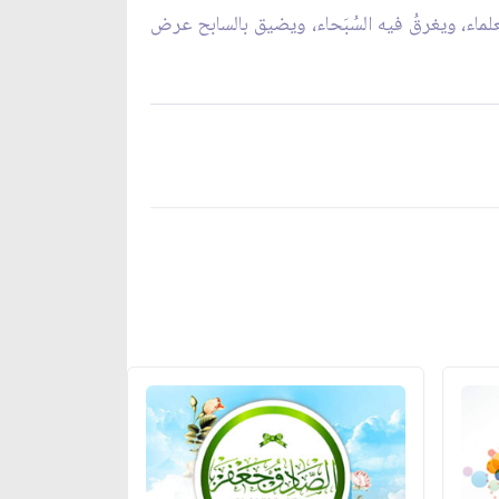
العلماء، ويغرقُ فيه السُبَحاء، ويضيق بالسابح عرض