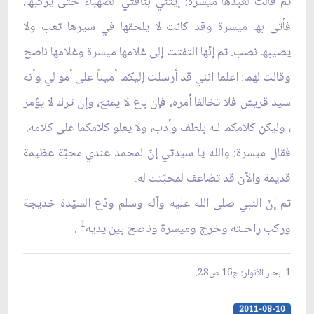
ثم قالت لعبدها ميسرة: إيتني بناقتي الصهباء حتى يركبها،
فأتى بها ميسرة وقد كانت لا يلحقها في سيرها تعب ولا
يصيبها نصب. ثم إنّها التفتت إلى غلامها ميسرة وغلامها ناصح
وقالت لهما: اعلما انني قد أرسلت إليكما أميناً على أموالي وأنه
سيد قريش فلا تخالفا أمره، فإن باع لا يمنع، وإن ترك لا يؤمر
، وليكن كلامكما لـه بلطف وأدب، ولا يعلو كلامكما على كلامه.
فقال ميسرة: والله يا سيدتي إنّ لمحمد عندي محبّة عظيمة
قديمة والآن قد تضاعف لمحبّتك له.
ثم إنّ النبي صلى الله عليه وآله وسلم ودّع السيّدة خديجة
1
وركب راحلته وخرج وميسرة وناصح بين يديه
.
1-بحار الأنوار: ج16 ص28.
2011-08-10