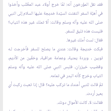
فقد نقل المؤرخون أنه: لمّا خرج أولاد عبد المطّلب وأخذوا
في أهبّة السفر التفتت السيّدة خديجة عليها السلام إلى النبي
صلى الله عليه وآله وسلم وقالت: ألا تملك غير هذه الثياب؟
فليست هذه تليق للسفر.
فقال: لست أملك غيرها.
فبكت خديجة وقالت: عندي ما يصلح للسفر فأخرجت لـه
ثوبين ، وبردة يمنية، وعمامة عراقية، وخفّين من الأديم،
وقضيب خيزران، فلبس النبي صلى الله عليه وآله وسلم
الثياب وخرج كأنه البدر في تمامه.
ثمّ قالت للنبي أعندك ما تركب عليه؟ قال: إذا تعبت ركبت أي
بعير أردت.
فقالت: لا، كانت الأموال دونك.