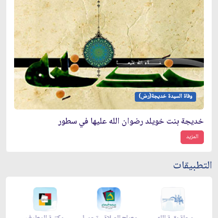
وفاة السيدة خديجة(رض)
خديجة بنت خويلد رضوان الله عليها في سطور
المزيد
التطبيقات