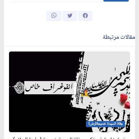
مقالات مرتبطة
وفاة السيدة خديجة(رض)