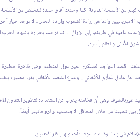
كبير من الأسلحة النووية. كما وجدت آفاق جيدة للتخلص من الأسلحة ال
لامبرياليين وانما هي إرادة الشعوب وإرادة العصر .. لا يوجد خيار آخر
اعات دامية في طريقها إلى الزوال .. اننا نرحب بحرارة بانتهاء الحرب ا
رق الأدنى والعالم بأسره.
قلقنا. أقصد التواجد العسكري لغير دول المنطقة. وهي ظاهرة خطيرة للغ
 حل عادل للمأزق الأفغاني .. ولندع الشعب الأفغاني يقرر مصيره بنفسه 
د غورباتشوف وهي أن فخامته يعرب عن استعداده لتطوير التعاون الاقتص
ل بين شعبينا من خلال المحافل الاجتماعية والروحانيين أيضاً.
لإسلام في بلدنا ولا شك سوف يأخذونها بنظر الاعتبار.