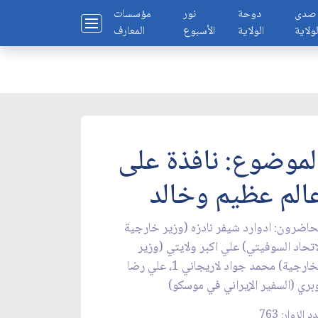
صدى
دوحة
نور
مؤسسات
لولاية
الولاية
الأسبوع
المعارف
لموضوع: نافذة على
الم عظيم وخالد
حاضرون: ادوارد شيفر نادزه (وزير خارجية
اتحاد السوفيتي) علي اكبر ولايتي (وزير
الخارجية) محمد جواد لاريجاني 1، علي رضا
بري (السفير الإيراني في موسكو)
د الزوار: 763