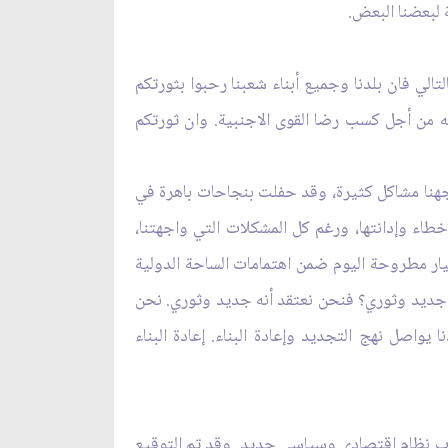
 لبعضنا البعض.
الي فان بلدنا وجميع أبناء شعبنا رحبوا بثورتكم
ه من أجل كسب رضا القوى الاجنبية. وان ثورتكم
 إلى ترجمة إرادته أيضاً وكان ذلك في عام 1917. وخلال مسيرتنا واجهنا مشاكل كثيرة، وقد حفلت بنجاحات باهرة في
طاء وإدانتها، ورغم كل المشكلات التي واجهتنا،
يار مطروحة اليوم ضمن اهتمامات الساحة الدولية
ق جديد وثوري؟ فنحن نعتقد أنه جديد وثوري. نحن
يواصل نهج التجديد وإعادة البناء. إعادة البناء
عتاب نظام اقتصادي وسياسي جديد. وقد تم التوقيع