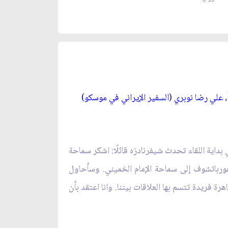
، علي رضا نوبري (السفير الإيراني في موسكو)
داية اللقاء تحدث شيفرنادزه قائلًا: اشكر سماحة
 غورباتشوف إلى سماحة الإمام الخميني. وسأحاول
ة فريدة تتسم بها العلاقات بيننا. وانا اعتقد بأن