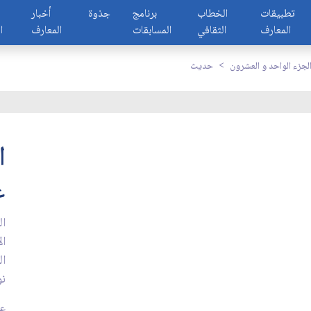
تطبيقات
الخطاب
برنامج
جذوة
أخبار
المعارف
الثقافي
المسابقات
المعارف
ا
لجزء الواحد و العشرون
حديث
ا
ع
ال
ال
نو
عد