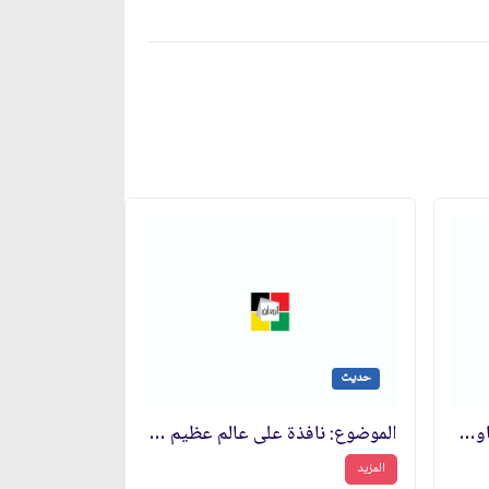
حديث
الموضوع: ضرورة التمسك بالمقاومة في مواجهة الصهاينة وطرد المساومين‏
الموضوع: نافذة على عالم عظيم وخالد
المزيد