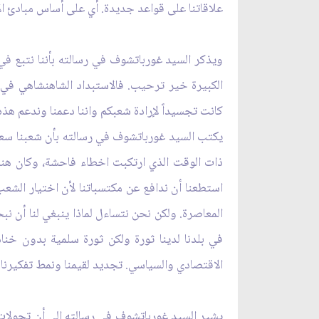
علاقاتنا على قواعد جديدة. أي على أساس مبادئ ال
ويذكر السيد غورباتشوف في رسالته بأننا نتبع في 
الكبيرة خير ترحيب. فالاستبداد الشاهنشاهي في 
كانت تجسيداً لإرادة شعبكم واننا دعمنا وندعم هذه ال
ذات الوقت الذي ارتكبت اخطاء فاحشة، وكان هناك 
استطعنا أن ندافع عن مكتسباتنا لأن اختيار الشع
المعاصرة. ولكن نحن نتساءل لماذا ينبغي لنا أن 
في بلدنا لدينا ثورة ولكن ثورة سلمية بدون خنادق
الاقتصادي والسياسي. تجديد لقيمنا ونمط تفكيرنا و
يشير السيد غورباتشوف في رسالته إلى أن تحولات ع