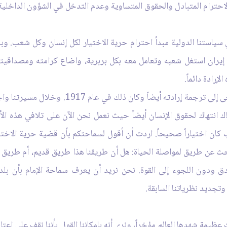
احترام المتبادل والحقوق المتساوية وعدم التدخل في الشؤون الداخلية
سياستنا الدولية مبدأ احترام حرية الاختيار لكل إنسان وكل شعب. وبالت
إيران استغل شعبه وتعامل معه بكل بربرية، واضاع كرامته ومصداقيت
إرادة دائماً.
يكتب السيد غورباتشوف في رسالته بأن شعبنا سعى
انتهاك لحقوق الإنسان أيضاً حيث نعمل نحن الآن على تلافي هذه الأخ
ب كان اختياراً صحيحاً. اردت أن أقول لسماحتكم بأن قضية حرية الاخت
نبحث عن طريق لمواصلة الحياة: هل أن طريقنا هذا طريق قديم، أم طري
 ودون اللجوء إلى القوة. نحن نريد أن يعرف سماحة الإمام بأن بلدنا 
تجديد نظرياتنا السابقة.
ظيمة شهدها العالم مؤخراً، ونرى أنه بإمكاننا القول بأننا نقف على ا