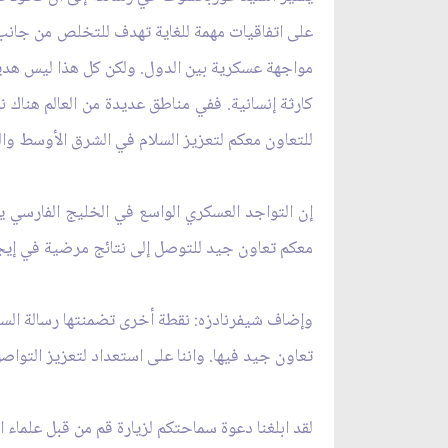
على اتفاقيات مهمة للغاية تهدف للتخلص من جانب 
مواجهة عسكرية بين الدول. ولكن كل هذا ليس هدية ا
كارثة إنسانية. ففي مناطق عديدة من العالم هناك نز
للتعاون معكم لتعزيز السلام في الشرق الأوسط والش
إن التواجد العسكري الواسع في الخليج الفارسي ي
معكم تعاون‏ جيد للتوصل إلى نتائج مرضية في إيجاد
وإضاف شيفرنادزه: نقطة أخرى تضمنتها رسالة السي
تعاون جيد فيها. واننا على استعداد لتعزيز التواص
لقد ابلغنا دعوة سماحتكم لزيارة قم من قبل علماء ا