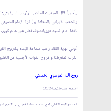
وأخيراً قال المبعوث الخاص للرئيس السوفيتي: ك
وللشعب الايراني بالسعادة و.)
فردّ الإمام الخميني 
نافذة أمام السيد غورباتشوف تطل على عالم كبير، أ
(وفي نهاية اللقاء رحب سماحة الإمام بخروج الق
الغرب المغرضة وخروج القوات الأجنبية من الخليج 
روح الله الموسوي الخميني‏
* صحيفة الإمام، ج21، ص:
272,270
1-
عضو الوفد الثلاثي الذي بعث به الامام الخميني الى الزعيم ال