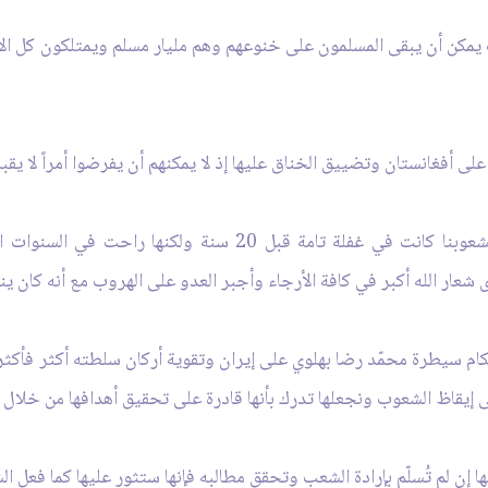
 يمكن أن يبقى المسلمون على خنوعهم وهم مليار مسلم ويمتلكون كل الإ
فغانستان وتضييق الخناق عليها إذ لا يمكنهم أن يفرضوا أمراً لا يقبل
إذاً علينا في البداية العمل على إيقاظ الشعوب فشعوبنا كانت في غ
ار الله أكبر في كافة الأرجاء وأجبر العدو على الهروب مع أنه كان ينو
ام سيطرة محمّد رضا بهلوي على إيران وتقوية أركان سلطته أكثر فأكثر
 إيقاظ الشعوب ونجعلها تدرك بأنها قادرة على تحقيق أهدافها من خلال إ
إن لم تُسلّم بإرادة الشعب وتحقق مطالبه فإنها ستثور عليها كما فعل ال