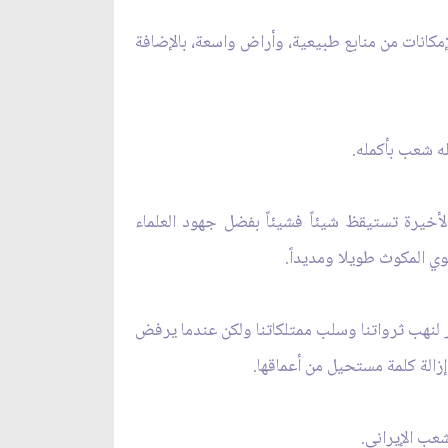
مكانات من منابع طبيعية، وأراض واسعة، بالإضافة
ه شعب بأكمله.
فلة تامة قبل 20 سنة ولكنها راحت في السنوات الأخيرة تستيقظ شيئاً فشيئاً بفضل جهود العلماء
ي المكوث طويلا ومديداً.
 لنهب ثرواتنا وسلب ممتلكاتنا ولكن عندما يرفض
زالة كلمة مستحيل من أعماقها.
شعب الإيراني.