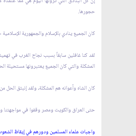
إن كل البنادق التي ترونها اليوم هي مما غنمناه 
حجورها.
كان الجميع ينادي بالإسلام والجمهورية الإسلامية
لقد كنا غافلين سابقاً بسبب نجاح الغرب في تهميش
المشكلة والتي كان الجميع يعتبرونها مستحيلة الح
كان الشاه وأعوانه هم المشكلة، ولقد إنبثق الحل م
حتى العراق والكويت ومصر وقفوا في مواجهتنا وعار
واجبات علماء المسلمين ودورهم في إيقاظ الشعوب