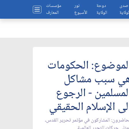
صدى
دوحة
نور
مؤسسات
لولاية
الولاية
الأسبوع
المعارف
لموضوع: الحكومات
ي سبب مشاكل
لمسلمين - الرجوع
لى الإسلام الحقيقي‏
حاضرون: المشاركون في مؤتمر تحرير القدس،
ثلي حركات التحرر العالمية