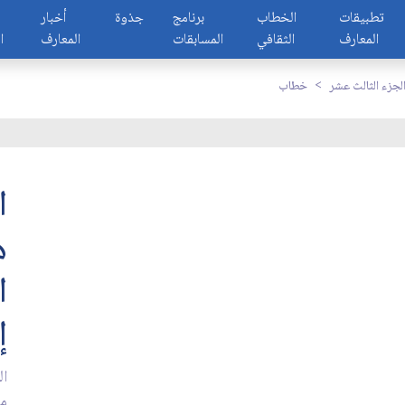
تطبيقات
الخطاب
برنامج
جذوة
أخبار
المعارف
الثقافي
المسابقات
المعارف
ا
لجزء الثالث عشر
خطاب
ا
ه
ا
إ
ال
مم