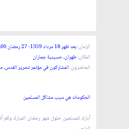
الزمان:
بعد ظهر 18 مرداد 1359- 27 رمضان 1400
المكان:
طهران، حسينية جماران‏
الحاضرون:
المشاركون في مؤتمر تحرير القدس، ممث
الحكومات هي سبب مشاكل المسلمين‏
أبارك للمسلمين حلول شهر رمضان المبارك وكم أت
الواجب.