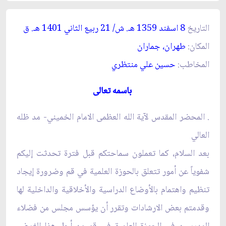
التاريخ
8 اسفند 1359 هـ. ش/ 21 ربيع الثاني 1401 هـ. ق‏
المكان:
طهران، جماران‏
المخاطب:
حسين علي منتظري‏
باسمه تعالى‏
. المحضر المقدس لآية الله العظمى الامام الخميني- مد ظله
العالي‏
بعد السلام، كما تعملون سماحتكم قبل فترة تحدثت إليكم
شفوياً عن أمور تتعلق بالحوزة العلمية في قم وضرورة إيجاد
تنظيم واهتمام بالأوضاع الدراسية والأخلاقية والداخلية لها
وقدمتم بعض الارشادات وتقرر أن يؤسس مجلس من فضلاء