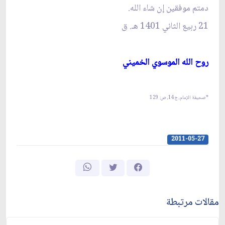
دمتم موفقين إن شاء الله.
21 ربيع الثاني 1401 هـ. ق‏
روح الله الموسوي الخميني‏
*صحيفة الإمام، ج‏14، ص: 129
2011-05-27
مقالات مرتبطة