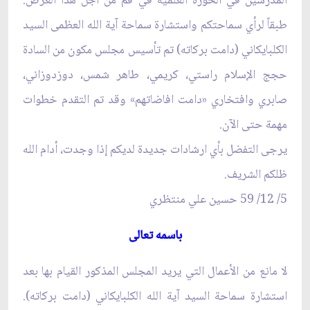
المدرسين في الحوزة العلمية في قم من أجل هذا الغرض.
طبقاً لرأي سماحتكم واستشارة سماحة آية الله العظمى السيد
الكلبايكاني (دامت بركاته) تم تأسيس مجلس مكون من السادة
حجج الإسلام راستي، كريمي، طاهر شمس، دوزدوزاني،
صابري وافتخاري «دامت افاضاتهم» وقد تم التقدم خطوات
مهمة حتى الآن.
يرجى التفضل بأي ارشادات جديدة لديكم إذا وجدت، أدام الله
ظلكم الشريف.
5/ 12/ 59 حسين علي منتظري‏
باسمه تعالى‏
لا مانع من الأعمال التي يريد المجلس المذكور القيام بها بعد
استشارة سماحة السيد آية الله الكلبايكاني (دامت بركاته).