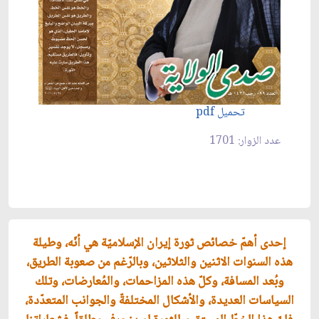
تحميل pdf
عدد الزوار: 1701
إحدى أهمّ خصائص ثورة إيران الإسلاميّة هي أنّه، وطيلة
هذه السنوات الاثنين والثلاثين، وبالرّغم من صعوبة الطريق،
وبُعد المسافة، وكلّ هذه المزاحمات، والمُعارضات، وتلك
السياسات العديدة، والأشكال المختلفةّ والجوانب المتعدّدة،