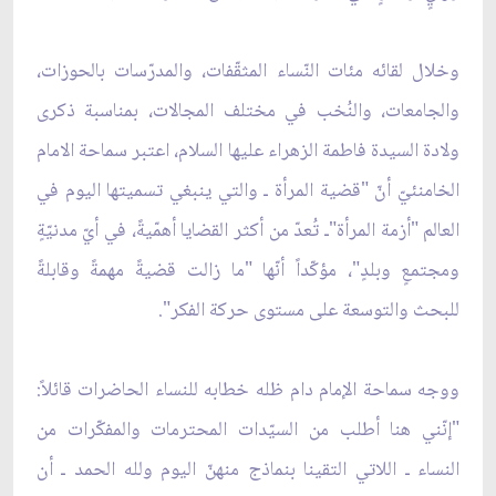
وخلال لقائه مئات النّساء المثقّفات، والمدرّسات بالحوزات،
والجامعات، والنُخب في مختلف المجالات، بمناسبة ذكرى
ولادة السيدة فاطمة الزهراء عليها السلام، اعتبر سماحة الامام
الخامنئيّ أنّ "قضية المرأة ـ والتي ينبغي تسميتها اليوم في
العالم "أزمة المرأة"ـ تُعدّ من أكثر القضايا أهمّيةً، في أيّ مدنيّةٍ
ومجتمعٍ وبلدٍ"، مؤكّداً أنّها "ما زالت قضيةً مهمةً وقابلةً
للبحث والتوسعة على مستوى حركة الفكر".
ووجه سماحة الإمام دام ظله خطابه للنساء الحاضرات قائلاً:
"إنّني هنا أطلب من السيّدات المحترمات والمفكّرات من
النساء ـ اللاتي التقينا بنماذج منهنّ اليوم ولله الحمد ـ أن