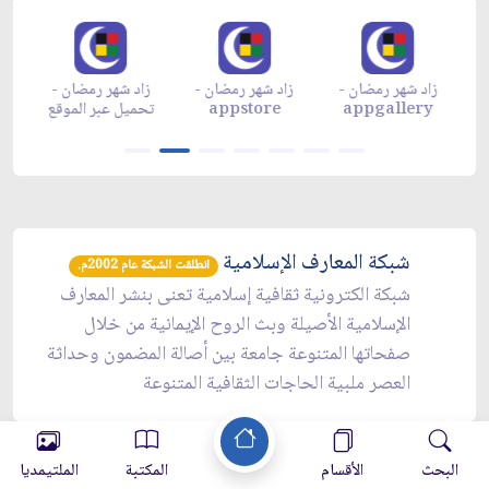
زاد شهر رمضان -
زاد شهر رمضان -
زاد شهر رمضان -
م
appgallery
appstore
تحميل عبر الموقع
تح
شبكة المعارف الإسلامية
انطلقت الشبكة عام 2002م.
شبكة الكترونية ثقافية إسلامية تعنى بنشر المعارف
الإسلامية الأصيلة وبث الروح الإيمانية من خلال
صفحاتها المتنوعة جامعة بين أصالة المضمون وحداثة
العصر ملبية الحاجات الثقافية المتنوعة
البحث
الأقسام
المكتبة
الملتيمديا