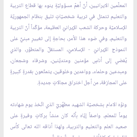
المعلّمين الايرانيين، أنّ أهمّ مسؤوليّةٍ ينوء بها قطاع التربية
والتعليم تتمثل في تربية شخصيّاتٍ تليق بنظام الجمهوريّة
الإسلاميّة وحركة الشعب الإيرانيّ العظيمة، مؤكّداً أنّ التربية
والتعليم، وفي ضوء هذا الأمر، بحاجةٍ إلى تغييرٍ مبنيٍّ على
النموذج الإيرانيّ - الإسلاميّ، المستقلّ والمتطوّر، والذي
يُفضي إلى أناسٍ مؤمنين ومتديّنين، وشرفاء وشجعان،
ومبدعين وحلماء، وواعدين وخلوقين، يتمتّعون بقدرةٍ كبيرةٍ
على المجازفة، من أجل اختراق مجالاتٍ جديدةٍ.
ونوّه الامام بشخصيّة الشهيد مطهّريّ الذي اتّخذ يوم شهادته
يوماً للمعلم، واصفاً إيّاه بأنّه كان منشأ بركاتٍ وفيرةٍ على
صعيد العلم والتعليم والتربية، ولهذا أذاقه الله تعالى كأس