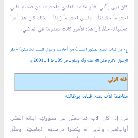
كان يرى بأنّني أقدّر مقامه العلميّ وأحترمه من صميم قلبي
احتراماً حقيقيّاً - وليس احتراماً زائفاً – لذلك كان هذا أمراً
عجيباً له حقّاً، لأنّ هذه الأمور كانت معدومة في الماضي.
1- من كتاب العنبر المنثور (قبساتٌ من أحاديث وأقوال السيد الخامنئيّ) – دار
الرسول الاكرم صلى الله عليه وآله وسلم ــ ص 89 ــ ط 1 ــ 2001 م.
فقه الولي
مقاطعة الأب لعدم قيامه بوظائفه
س: إذا كان الاب قد تخلّى عن مسؤوليّة ابنائه القُصّر،
أوالبالغين، والذين لم يكملوا دراستهم الجامعيّة، وطلّق