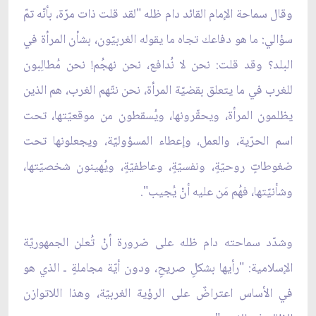
وقال سماحة الإمام القائد دام ظله "لقد قلت ذات مرّة، بأنّه تمّ
سؤالي: ما هو دفاعك تجاه ما يقوله الغربيّون، بشأن المرأة في
البلد؟ وقد قلت: نحن لا نُدافع، نحن نهجُم! نحن مُطالِبون
للغرب في ما يتعلق بقضيّة المرأة، نحن نتّهم الغرب، هم الذين
يظلمون المرأة، ويحقّرونها، ويُسقطون من موقعيّتها، تحت
اسم الحرّية، والعمل، وإعطاء المسؤوليّة، ويجعلونها تحت
ضغوطاتٍ روحيّةٍ، ونفسيّةٍ، وعاطفيّةٍ، ويُهينون شخصيّتها،
وشأنيّتها، فهُم مَن عليه أنْ يُجيب".
وشدّد سماحته دام ظله على ضرورة أنْ تُعلن الجمهوريّة
الإسلامية: "رأيها بشكلٍ صريحٍ، ودون أيّة مجاملةٍ ـ الذي هو
في الأساس اعتراضٌ على الرؤية الغربيّة، وهذا اللاتوازن