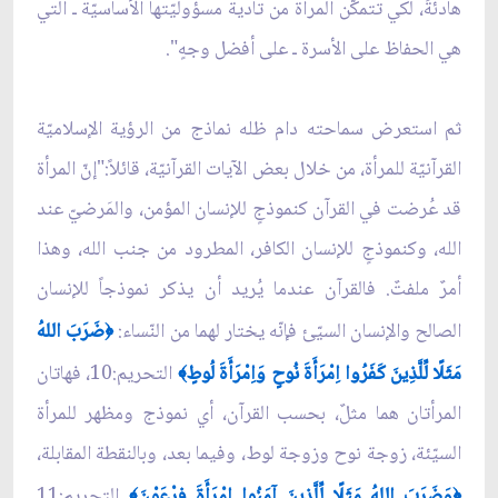
هادئةً، لكي تتمكّن المرأة من تأدية مسؤوليّتها الأساسيّة ـ التي
هي الحفاظ على الأسرة ـ على أفضل وجهٍ".
ثم استعرض سماحته دام ظله نماذج من الرؤية الإسلاميّة
القرآنيّة للمرأة، من خلال بعض الآيات القرآنيّة، قائلاً:"إنّ المرأة
قد عُرضت في القرآن كنموذجٍ للإنسان المؤمن، والمَرضيّ عند
الله، وكنموذجٍ للإنسان الكافر، المطرود من جنب الله، وهذا
أمرٌ ملفتٌ. فالقرآن عندما يُريد أن يذكر نموذجاً للإنسان
الصالح والإنسان السيّئ فإنّه يختار لهما من النّساء:
ضَرَبَ اللهُ
﴿
مَثَلًا لِّلَّذِينَ كَفَرُوا اِمْرَأَةَ نُوحٍ وَاِمْرَأَةَ لُوطٍ
التحريم:10، فهاتان
﴾
المرأتان هما مثلٌ، بحسب القرآن، أي نموذج ومظهر للمرأة
السيّئة، زوجة نوح وزوجة لوط، وفيما بعد، وبالنقطة المقابلة،
وَضَرَبَ اللهُ مَثَلًا لِّلَّذِينَ آمَنُوا اِمْرَأَةَ فِرْعَوْنَ
التحريم:11
﴾
﴿