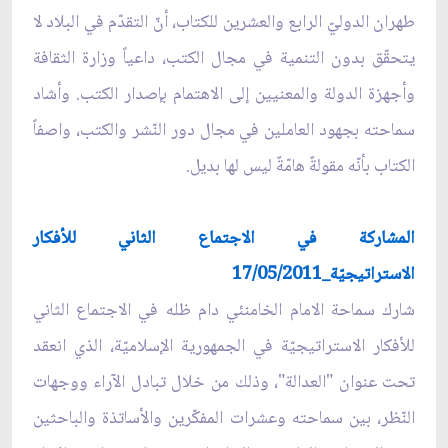
طهران الدوليّ الرابع والعشرين للكتاب، أنّ التقدّم في البلاد لا
يتحقّق بدون التنمية في مجال الكتب، داعياً وزارة الثقافة
وأجهزة الدولة والمعنيين إلى الاهتمام بإصدار الكتب. وأشاد
سماحته بجهود العاملين في مجال دور النّشر والكتب، واصفاً
الكتاب بأنّه مقولةٌ هامّةٌ ليس لها بديل.
المشاركة في الاجتماع الثاني للأفكار
الاستراتيجيّة_17/05/2011
شارك سماحة الامام الخامنئي دام ظله في الاجتماع الثاني
للأفكار الاستراتيجيّة في الجمهورية الإسلاميّة، الذي انعقد
تحت عنوان "العدالة"، وذلك من خلال تبادل الآراء ووجهات
النّظر، بين سماحته وعشرات المفكّرين والأساتذة والباحثين