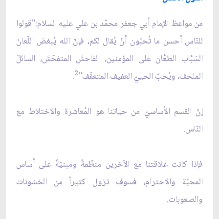
من مواعظ الإمام أبي جعفر محمّد بن علي عليه السلام:"قولوا
للنّاس أحسن ما تُحبّون أنْ يُقال لكم، فإنّ الله يُبغض اللّعانَ
السَبَّاب الطعَّان على المؤمنين، الفاحشَ المتفحّشَ، السائلَ
2
الملحف، ويُحبّ الحييّ العفيف المتعفّف"
.
إنّ القسم الأساسيّ من حياتنا هو المُعاشرة والاختلاط مع
النّاس.
فإذا كانت علاقتنا مع الآخرين منظّمةٌ ومبنيّةٌ على أساس
المحبّة والاحترام، فسوف تزول كثيراً من الخشونات
والصعوبات.