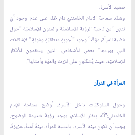
صعيد الأسرة.
وشدّد سماحة الامام الخامنئيّ دام ظله على عدم وجود أيّ
نقصٍ "من ناحية الرؤية الإسلاميّة والمتون الإسلاميّة "حول
قضية المرأة، مؤكّداً وجود "أجوبةٍ منطقيّةٍ وقويّةٍ "للإشكالات
التي يوردها" بعض الأشخاص، الذين ينتقدون الأفكار
الإسلاميّة، حيث يُشكّلون على الإرث والديّة وأمثالها".
المرأة في القرآن
وحول السلوكيّات داخل الأسرة، أوضح سماحة الإمام
الخامنئي:"أنّه بنظر الإسلام، يوجد رؤيةٌ شديدة الوضوح.
يجب أن تكون بيئة الأسرة، بالنسبة للمرأة، بيئةً آمنةً، عزيزةً،