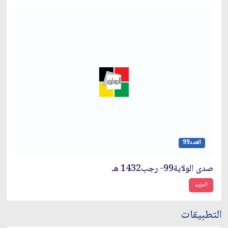
العدد99
صدى الولاية99- رجب1432 هـ
المزيد
التطبيقات