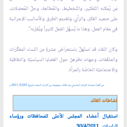
مَن يُمكنه التّفكير، والتّخطيط، والمُطالعة، وحلّ المُعضلات،
على صعيد الفكر، والرأي، وتقديم الطرق والأساليب الإجرائية
في مقام العمل. وهذا ما يُسهّل العمل كثيراً ويُقرّبه".
وكان اللقاء قد استُهلّ باستعراض عشرةٍ من النّساء المفكّرات
والمثقّفات، وجهات نظرهنّ حول القضايا السياسيّة والثقافيّة
والاجتماعيّة الخاصّة بالمرأة.
من كلمة لسماحة الإمام الخامنئي عند لقائه مجموعةٍ من النّساء النخبة بتاريخ 22/05/ 2011 م
نشاطات القائد
استقبال أعضاء المجلس الأعلى للمحافظات ورؤساء
البلديات_ 30/4/2011