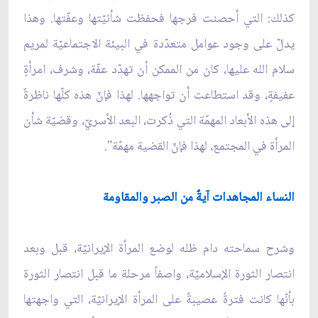
كذلك: التي أحصنت فرجها فحفظت شأنيّتها وعفّتها. وهذا
يدلّ على وجود عوامل متعدّدة في البيئة الاجتماعيّة لمريم
سلام الله عليها، كان من الممكن أن تهدّد عفّة، وشرف، امرأةٍ
عفيفةٍ، وقد استطاعت أن تواجهها. لهذا فإنّ هذه كلّها ناظرةٌ
إلى هذه الأبعاد المهمّة التي ذُكرت، البعد الأسريّ، وقضيّة شأن
المرأة في المجتمع، لهذا فإنّ القضية مهمّة".
النساء المجاهدات آيةٌ من الصبر والمقاومة
وشرح سماحته دام ظله لوضع المرأة الإيرانيّة، قبل وبعد
انتصار الثورة الإسلاميّة، واصفاً مرحلة ما قبل انتصار الثورة
بأنّها كانت فترةً عصيبةً على المرأة الإيرانيّة، التي واجهتها