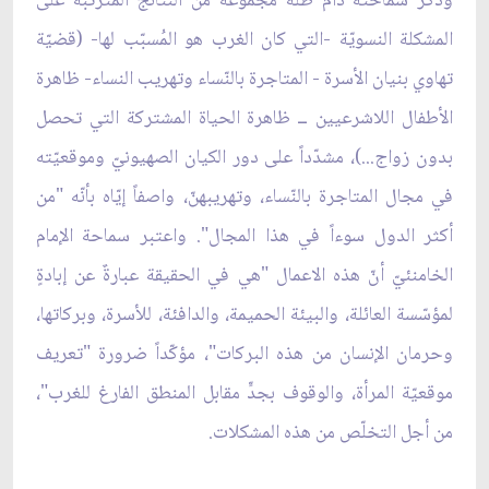
وذكر سماحته دام ظله مجموعة من النتائج المترتّبة على
المشكلة النسويّة -التي كان الغرب هو المُسبّب لها- (قضيّة
تهاوي بنيان الأسرة - المتاجرة بالنّساء وتهريب النساء- ظاهرة
الأطفال اللاشرعيين ــ ظاهرة الحياة المشتركة التي تحصل
بدون زواج...)، مشدّداً على دور الكيان الصهيونيّ وموقعيّته
في مجال المتاجرة بالنّساء، وتهريبهنّ، واصفاً إيّاه بأنّه "من
أكثر الدول سوءاً في هذا المجال". واعتبر سماحة الإمام
الخامنئيّ أنّ هذه الاعمال "هي في الحقيقة عبارةٌ عن إبادةٍ
لمؤسّسة العائلة، والبيئة الحميمة، والدافئة، للأسرة، وبركاتها،
وحرمان الإنسان من هذه البركات"، مؤكّداً ضرورة "تعريف
موقعيّة المرأة، والوقوف بجدٍّ مقابل المنطق الفارغ للغرب"،
من أجل التخلّص من هذه المشكلات.