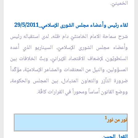
الخمينيّ.
لقاء رئيس وأعضاء مجلس الشورى الإسلامي_29/5/2011
شرح سماحة الامام الخامنئيّ دام ظله، لدى استقباله رئيس
وأعضاء مجلس الشورى الإسلاميّ، السيناريو الذي أعده
السلطويّون، لإضعاف الاقتصاد الإيرانيّ، وبثّ الخلافات بين
المسؤولين، والنيل من المعتقدات والمشاعر الإسلاميّة، مؤكّداً
ضرورة التآزر والتعاون المتبادل، بين المجلس والحكومة،
ووضع القانون أساساً ومحوراً في القرارات كافّة.
1
نور من نور
القول الحسن