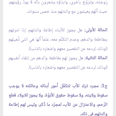
زوجته، وتزوّج بأخرى، وأبناؤه يشعرون بأنّه لا يودّ رؤيتهم،
حيث أنّهم يعيشون مع والدتهم منذ خمس سنوات.
الحالة الأولى:
هل يجوز للأبناء إطاعة والدتهم، إذا امرتهم
بمقاطعة والدهم، وعدم التكلّم معه، علماً أنّها هي التي تُعيلهم
(وذلك لردعه عن التقصير معهم واشعاره بالذنب).
الحالة الثانية:
هل يجوز لهم مقاطعة والدهم من تلقاء أنفسهم
(وذلك لردعه عن التقصير معهم واشعاره بالذنب).
ج1: مجرد ترك الأب لتكفّل أمور أبنائه وعائلته لا يوجب
سقوط ولايته، ولا سقوط حقوق الأبوّة، ولا يجوز للاولاد قطع
الرّحم، والاعتزال عن الأب، لمجرّد ما ذُكر، وليس لهم إطاعة
والدتهم في ذلك.