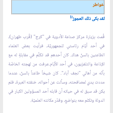
خواطر
!1
لقد بكى ذلك العجوز
قُمت بزيارة مركز صناعة الأدوية في "كرج" (قُرب طهران)،
في أحد أيّام رئاستي للجمهوريّة، فرأيت بعض العلماء
الطاعنين بالسنّ هناك. كان أحدهم قد تكلّم في مقابلةٍ له مع
الإذاعة والتلفزيون، في أحد الأيّام.عرفت من لهجته الخاصّة
بأنّه من أهالي "نجف آباد". كان شيخاً طاعناً بالسنّ، عندما
مددت يدي لمصافحته، وسألت عن أحواله، خنقته العبرة، فلم
يكن قد سبق له في حياته أن قابله أحد المسؤولين الكبار في
الدولة وتكلم معه بتواضعٍ، وقدّر مكانته العلميّة.