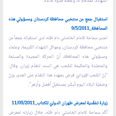
الشّهادة، كمكافأةٍ له، وجعله قدوةً خالدةً.
استقبال جمعٍ من منتخبي محافظة كردستان ومسؤولي هذه
المحافظة_9/5/2011
اعتبر سماحة الامام الخامنئي دام ظله، لدى استقباله جمعاً من
منتخبي محافظة كردستان، وعوائل الشهداء الكريمة، وعلماء
ومسؤولي هذه المحافظة، أنّ الحركة المجيدة والمسلمة
والمتعبّدة والحكيمة للشّعب هي السند لتقدّم إيران، وقال:
"إنّ الشّعب الإيرانيّ فرض بجهده هذا التقدّم على العدو، وإنّ
وضعيّة البلاد اليوم تُبشّر بمستقبلٍ أفضل وأزهر".
زيارة تفقّدية لمعرض طهران الدوليّ للكتاب_11/05/2011
أكّد سماحة الامام الخامنئي دام ظله، خلال زيارته لمعرض