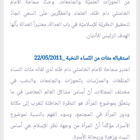
من الحوزات العلميّة والجامعات. وحثّ سماحة الامام
الخامنئي دام ظله، العلماء والمفكّرين على السعي الجادّ
لتحقيق النظريّة الإسلاميّة في باب العدالة، معتبراً العدالة بأنّها
الهدف الرئيس للأديان.
استقباله مئات من النّساء النخبة _22/05/2011
اعتبر سماحة الامام الخامنئي دام ظله لدى لقائه مئات النساء
المثقّفات والمدرّسات بالحوزات والجامعات والنخب في
مختلف المجالات، أنّ أساس مشاكل العالم المعاصر، في ما
يتعلّق بموضوع المرأة، هو النظرة الخاطئة للغرب إلى مكانة
ودور المرأة في المجتمع، وسوء الفهم بالنسبة لموضوع
الأسرة، مؤكّداً أنّ المرأة من وجهة نظر الإسلام هي أساس
البيت وزهرة وريحانة الأسرة.