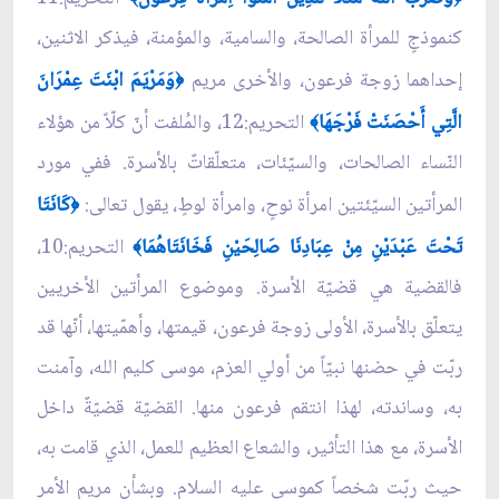
كنموذجٍ للمرأة الصالحة، والسامية، والمؤمنة، فيذكر الاثنين،
إحداهما زوجة فرعون، والأخرى مريم
وَمَرْيَمَ ابْنَتَ عِمْرَانَ
﴿
الَّتِي أَحْصَنَتْ فَرْجَهَا
التحريم:12، والمُلفت أنّ كلّاً من هؤلاء
﴾
النّساء الصالحات، والسيّئات، متعلّقاتٌ بالأسرة. ففي مورد
المرأتين السيّئتين امرأة نوحٍ، وامرأة لوطٍ، يقول تعالى:
كَانَتَا
﴿
تَحْتَ عَبْدَيْنِ مِنْ عِبَادِنَا صَالِحَيْنِ فَخَانَتَاهُمَا
التحريم:10،
﴾
فالقضية هي قضيّة الأسرة. وموضوع المرأتين الأخريين
يتعلّق بالأسرة، الأولى زوجة فرعون، قيمتها، وأهمّيتها، أنّها قد
ربّت في حضنها نبيّاً من أولي العزم، موسى كليم الله، وآمنت
به، وساندته، لهذا انتقم فرعون منها. القضيّة قضيّةٌ داخل
الأسرة، مع هذا التأثير، والشعاع العظيم للعمل، الذي قامت به،
حيث ربّت شخصاً كموسى عليه السلام. وبشأن مريم الأمر