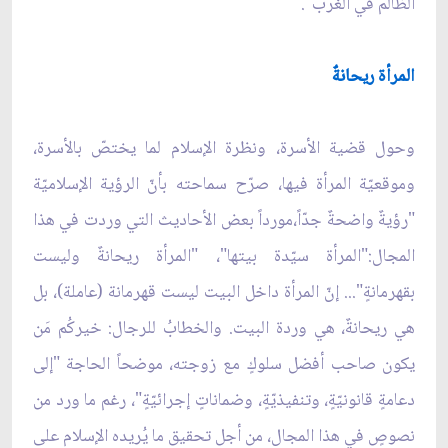
الظالم في الغرب".
المرأة ريحانةٌ
وحول قضية الأسرة، ونظرة الإسلام لما يختصّ بالأسرة،
وموقعيّة المرأة فيها، صرّح سماحته بأنّ الرؤية الإسلاميّة
"رؤيةٌ واضحةٌ جدّاً،مورداً بعض الأحاديث التي وردت في هذا
المجال:"المرأة سيّدة بيتها"، "المرأة ريحانةٌ وليست
بقهرمانةٍ"... إنّ المرأة داخل البيت ليست قهرمانة (عاملة)، بل
هي ريحانةٌ، هي وردة البيت. والخطابُ للرجال: خيركُم مَن
يكون صاحب أفضل سلوكٍ مع زوجته، موضحاً الحاجة "إلى
دعامةٍ قانونيّةٍ، وتنفيذيّةٍ، وضماناتٍ إجرائيّةٍ"، رغم ما ورد من
نصوصٍ في هذا المجال، من أجل تحقيق ما يُريده الإسلام على