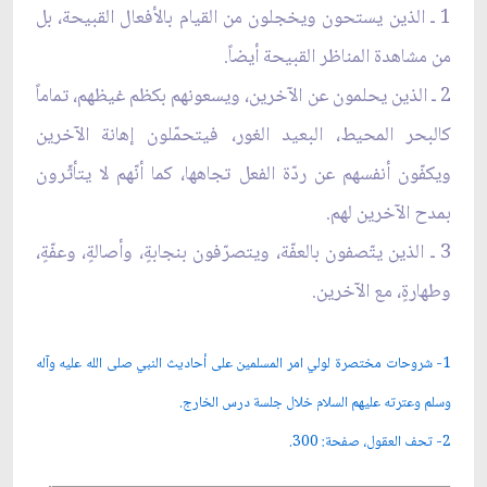
1 ـ الذين يستحون ويخجلون من القيام بالأفعال القبيحة، بل
من مشاهدة المناظر القبيحة أيضاً.
2 ـ الذين يحلمون عن الآخرين، ويسعونهم بكظم غيظهم، تماماً
كالبحر المحيط، البعيد الغور، فيتحمّلون إهانة الآخرين
ويكفّون أنفسهم عن ردّة الفعل تجاهها، كما أنّهم لا يتأثّرون
بمدح الآخرين لهم.
3 ـ الذين يتّصفون بالعفّة، ويتصرّفون بنجابةٍ، وأصالةٍ، وعفّةٍ،
وطهارةٍ، مع الآخرين.
1
- شروحات مختصرة لولي امر المسلمين على أحاديث النبي صلى الله عليه وآله
وسلم وعترته عليهم السلام خلال جلسة درس الخارج.
2- تحف العقول، صفحة: 300.