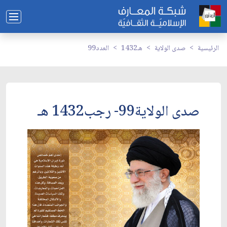
الرئيسية
صدى الولاية
1432هـ
العدد99
صدى الولاية99- رجب1432 هـ