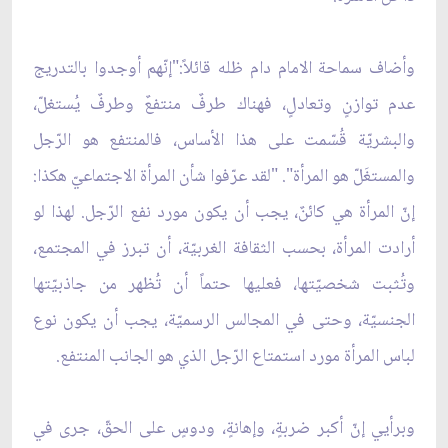
وأضاف سماحة الامام دام ظله قائلاً:"إنّهم أوجدوا بالتدريج
عدم توازنٍ وتعادلٍ، فهناك طرفٌ منتفعٌ وطرفٌ يُستغلّ،
والبشريّة قُسّمت على هذا الأساس، فالمنتفع هو الرّجل
والمستغَلّ هو المرأة". "لقد عرّفوا شأن المرأة الاجتماعيّ هكذا:
إنّ المرأة هي كائنٌ، يجب أن يكون مورد نفع الرّجل. لهذا لو
أرادت المرأة، بحسب الثقافة الغربيّة، أن تبرز في المجتمع،
وتُثبت شخصيّتها، فعليها حتماً أن تُظهر من جاذبيّتها
الجنسيّة، وحتى في المجالس الرسميّة، يجب أن يكون نوع
لباس المرأة مورد استمتاع الرّجل الذي هو الجانب المنتفع.
وبرأيي إنّ أكبر ضربةٍ، وإهانةٍ، ودوسٍ على الحقّ، جرى في