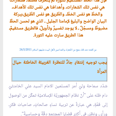
فإنّ هذا الخطّ المستقيم للثورة لم ينحرف مطلقاً، فشعاراتنا
هي نفس تلك الشعارات، وأهدافنا هي نفس تلك الأهداف،
والخطّ هو نفس الخطّ، والطّريق هو نفس الطّريق،ببركة
البيان الواضح والبليغ لإمامنا الجليل ـ الذي هو لحسن الحظّ
مضبوطٌ ومسجّلٌ ـ لا يوجد تفسيرٌ وتأويلٌ، فالطريق مستقيمٌ،
هذا الطريق سارت عليه الثورة.
من كلمته عند لقاء جمعٍ من الشّعراء والمداحين لأهل البيت عليهم السلام 24/5/2011
يجب توجيه إنتقادٍ جادٍّ للنـّظرة الغربيـَّة الخاطئة حيال
المرأة
شدّد سماحة وليّ أمر المسلمين الامام السيد علي الخامنئيّ
دام ظله على "أنّ نظام الجمهوريّة الإسلاميّة تمكّن من الوصول
إلى قمّةٍ، هي عبارةٌ عن تربية نساءٍ صالحاتٍ، صاحبات فكرٍ،
ورأيٍ، ونظرٍ، في أكثر قضايا المجتمع دقّةً وحساسيةً".