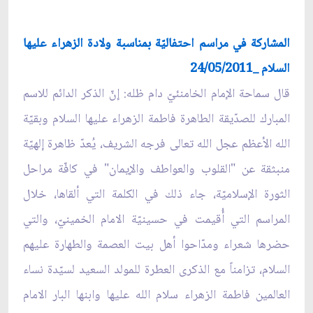
المشاركة في مراسم احتفاليّة بمناسبة ولادة الزهراء عليها
السلام _24/05/2011
قال سماحة الإمام الخامنئيّ دام ظله: إنّ الذكر الدائم للاسم
المبارك للصدّيقة الطاهرة فاطمة الزهراء عليها السلام وبقيّة
الله الأعظم عجل الله تعالى فرجه الشريف، يُعدّ ظاهرة إلهيّة
منبثقة عن "القلوب والعواطف والإيمان" في كافّة مراحل
الثورة الإسلاميّة، جاء ذلك في الكلمة التي ألقاها، خلال
المراسم التي أُقيمت في حسينيّة الامام الخمينيّ، والتي
حضرها شعراء ومدّاحوا أهل بيت العصمة والطهارة عليهم
السلام، تزامناً مع الذكرى العطرة للمولد السعيد لسيّدة نساء
العالمين فاطمة الزهراء سلام الله عليها وابنها البار الامام