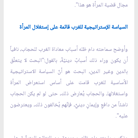
مجال قضية المرأة هو هذا".
السياسة الإستراتيجية للغرب قائمة على إستغلال المرأة
وأوضح سماحته دام ظله أسباب معاداة الغرب للحجاب، نافياً
أن يكون وراء ذلك أسبابٌ دينيّةٌ، بالقول:"البحث لا يتعلّق
بالدين وغير الدين، البحث هو أنّ السياسة الاستراتيجية
الأساسية للغرب قامت على أساس استعراض المرأة
واستغلالها، والحجاب يُعارض ذلك، حتى لو لم يكن الحجاب
ناشئاً من دافعٍ وإيمانٍ دينيٍّ، فإنّهم يُخالفون ذلك، ويعترضون
عليه".