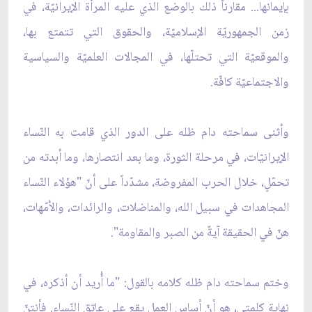
بإيمانها... مقارناً ذلك بالوضع الذي عليه المرأة الإيرانيّة، في
زمن الجمهوريّة الإسلاميّة، والحقوق التي تتمتع بها،
والموقعيّة التي تحتلّها، في المجالات العلميّة والسياسية
والاجتماعيّة كافّة.
وأثنى سماحته دام ظله على الدور الذي قامت به النّساء
الإيرانيّات، في مرحلة الثورة، وما بعد انتصارها، وما أبدته من
تحمّلٍ، خلال الحرب المفروضة، مشدّداً على أنّ "هؤلاء النّساء
المجاهدات في سبيل الله، والمناضلات، والرائدات، والأمّهات،
هنّ في الحقيقة آيةٌ من الصبر والمقاومة".
وختم سماحته دام ظله كلامه بالقول: "ما أُريد أن أذكره، في
نهاية كلمتي، هو أنّ أساس العمل يقع على عاتق النّساء. فأنتنّ