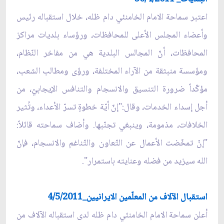
اعتبر سماحة الامام الخامنئي دام ظله، خلال استقباله رئيس
وأعضاء المجلس الأعلى للمحافظات، ورؤساء بلديات مراكز
المحافظات، أنّ المجالس البلدية هي من مفاخر النّظام،
ومؤسسة منبثقة من الآراء المختلفة، ورؤى ومطالب الشعب،
مؤكّداً ضرورة التنسيق والانسجام والتنافس الإيجابيّ، من
أجل إسداء الخدمات، وقال:"إنّ أيّة خطوةٍ تسرّ الأعداء، وتُثير
الخلافات، مذمومة، وينبغي تجنّبها. وأضاف سماحته قائلاً:
"إنْ تمخّضت الأعمال عن التّعاون والتّناغم والانسجام، فإنّ
الله سيزيد من فضله وعنايته باستمرار".
استقبال الآلاف من المعلّمين الايرانيين_4/5/2011
أعلن سماحة الامام الخامنئي دام ظله لدى استقباله الآلاف من