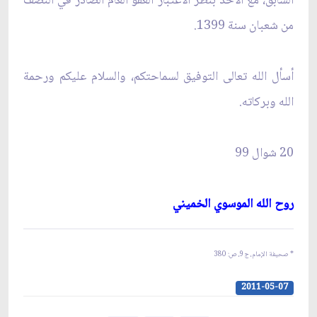
السابق، مع الأخذ بنظر الاعتبار العفو العام الصادر في النصف
من شعبان سنة 1399.
أسأل الله تعالى التوفيق لسماحتكم، والسلام عليكم ورحمة
الله وبركاته.
20 شوال 99
روح الله الموسوي الخميني‏
* صحيفة الإمام، ج‏9، ص: 380
2011-05-07