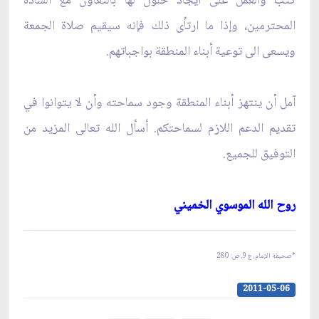
كثب والعمل على ايجاد حلول لها بالتعاون مع السادة
المحترمين، وإذا ما ارتأى ذلك فإنه سيقيم صلاة الجمعة
ويسعى الى توعية أبناء المنطقة بواجباتهم.
آمل أن ينتهز أبناء المنطقة وجود سماحته وأن لا يتوانوا في
تقديم الدعم اللازم لسماحتكم. أسأل الله تعالى المزيد من
التوفيق للجميع.
روح الله الموسوي الخميني‏
*صحيفة الإمام، ج‏9، ص: 280
2011-05-06