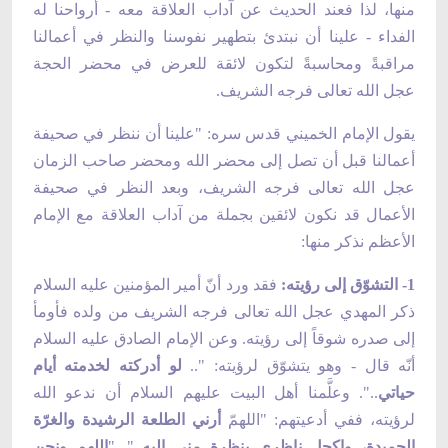
منها، لذا فعند الحديث عن آداب
العلاقة معه - أرواحنا له
الفداء - علينا أن نبتدئ بتطهير نفوسنا والنظر في أعمالنا
مراقبةً ومحاسبةً لتكون لائقة للعرض في محضر الحجة
عجل الله تعالى فرجه
الشريف.
يقول الإمام الخميني قدس سره: "علينا أن ننظر في صحيفة
أعمالنا قبل أن تصل إلى محضر الله ومحضر صاحب الزمان
عجل الله تعالى فرجه الشريف، وبعد النظر
في صحيفة
الأعمال قد نكون لائقين بجملة من آداب العلاقة مع الإمام
الأعظم نذكر منها:
1- التشوّق إلى رؤيته:
فقد ورد أنّ أمير المؤمنين عليه السلام
ذكر المهدي عجل الله تعالى فرجه الشريف من ولده فأومأ
إلى صدره شوقاً إلى رؤيته. وعن الإمام
الصادق عليه السلام
أنّه قال - وهو يتشوّق لرؤيته: "..
لو أدركته لخدمته أيام
حياتي
..". وعلَّمنا أهل البيت عليهم السلام أن ندعو الله
لرؤيته، ففي أدعيتهم: "اللهمّ
أرني الطلعة الرشيدة والغرّة
الحميدة، واكحل ناظري بنظرة مني إليه
..". "
اللهم ونحن