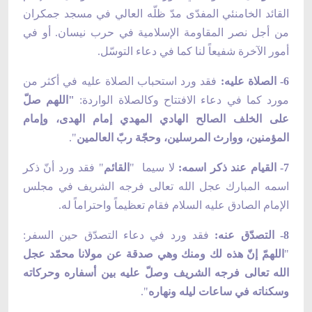
القائد الخامنئي المفدّى مدّ ظلّه العالي في مسجد جمكران
من أجل نصر المقاومة الإسلامية في
حرب نيسان. أو في
أمور الآخرة شفيعاً لنا كما في دعاء التوسّل.
6- الصلاة عليه:
فقد ورد استحباب الصلاة عليه في أكثر من
مورد كما في دعاء الافتتاح وكالصلاة الواردة:
"اللهم صلّ
على الخلف الصالح الهادي المهدي إمام
الهدى، وإمام
المؤمنين، ووارث المرسلين، وحجّة ربّ العالمين
".
7- القيام عند ذكر اسمه:
لا سيما "
القائم
" فقد ورد أنّ ذكر
اسمه المبارك عجل الله تعالى فرجه الشريف في مجلس
الإمام الصادق عليه السلام فقام تعظيماً
واحتراماً له.
8- التصدّق عنه:
فقد ورد في دعاء التصدّق حين السفر:
"
اللهمّ إنّ هذه لك ومنك وهي صدقة عن مولانا محمّد عجل
الله تعالى فرجه الشريف وصلّ عليه بين
أسفاره وحركاته
وسكناته في ساعات ليله ونهاره
".