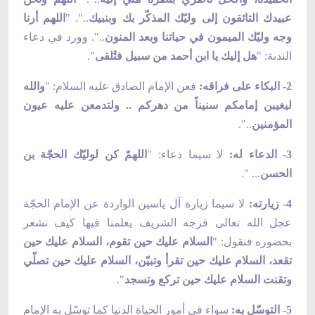
عبيدك التائقون إلى وليّك المذكّر بك وبنبيك
..". "
اللهم أرنا
وجه وليّك الميمون
في حياتنا وبعد المنون
..". وورد في دعاء
الندبة: "
هل إليك يا ابن أحمد من سبيل فتُلقى
".
2- البكاء على فراقه:
فعن الإمام الصادق عليه السلام: "
والله
ليغيبن إمامكم سنيناً من دهركم .. ولتدمعن عليه عيون
المؤمنين
..".
3- الدعاء له:
لا سيما دعاء: "
اللهمّ كن لوليّك الحجّة بن
الحسن
... ".
4- زيارته:
لا سيما زيارة آل ياسين الواردة عن الإمام الحجّة
عجل الله تعالى فرجه الشريف يعلمنا فيها كيف نشعر
بحضوره فنقول: "
السلام عليك حين تقوم،
السلام عليك حين
تقعد، السلام عليك حين تقرأ وتبيّن، السلام عليك حين تصلّي
وتقنت السلام عليك حين تركع وتسجد
".
5- التوسّل به:
سواء في أمور الحياة الدنيا كما توسّل به الإمام