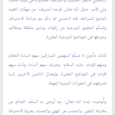
بالتصدي للأمور الحسبية والشرعية المعدودة في غيبة حضرة
ولي الأمر- عجل الله تعالى فرجه الشريف- من مهمّات الفقيه
الجامع للشرائط، فله التصدي لما ذكر مع مراعاة الاحتياط،
وتسلّم الحقوق الشرعية من زكوات ونذور مطلقة ومظالم،
وصرفها في المواضع الشرعية المقررة.
كذلك مأذون له تسلّم السهمين المباركين سهم السادة العظام
وسهم الإمام- عليه السلام- وصرف سهم السادة وثلث سهم
الإمام في المواضع المقررة، وإيصال الثلثين الآخرين إلينا
لصرفهما في الحوزات الدينية المهمة.
وأُوصيه- ايده الله تعالى- بما أَوصى به السلف الصالح من
ملازمة التقوى والتجنب عن الهوى والتمسك بعروة الاحتياط