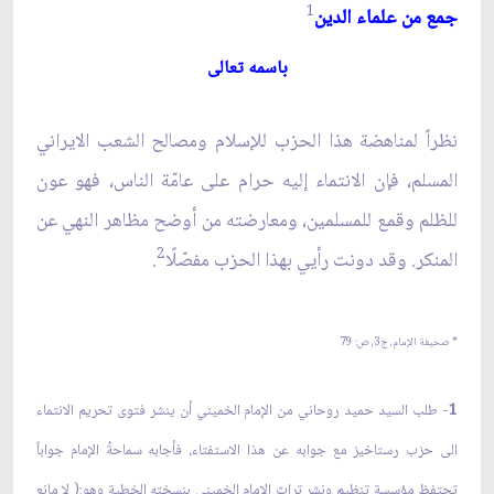
1
جمع من علماء الدين
باسمه تعالى‏
نظراً لمناهضة هذا الحزب للإسلام ومصالح الشعب الايراني
المسلم، فإن الانتماء إليه حرام على عامّة الناس، فهو عون
للظلم وقمع للمسلمين، ومعارضته من أوضح مظاهر النهي عن
2
المنكر. وقد دونت رأيي بهذا الحزب مفصّلًا
.
* صحيفة الإمام، ج‏3، ص: 79
1
- طلب السيد حميد روحاني من الإمام الخميني أن ينشر فتوى تحريم الانتماء
الى حزب رستاخيز مع جوابه عن هذا الاستفتاء، فأجابه سماحةُ الإمام جواباً
تحتفظ مؤسسة تنظيم ونشر تراث الإمام الخميني بنسخته الخطية وهو:( لا مانع