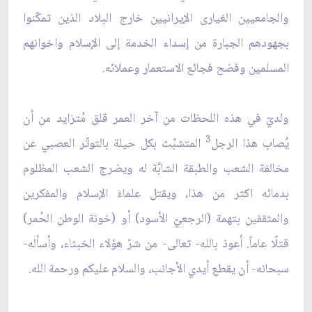
والجامعيين الغيارى الإيرانيين خارج البلاد الذين تمكّنوا
بجهودهم الجبارة من إسداء الخدمة إلى الإسلام واخوانهم
المسلمين وفضح فجائع الاستعمار وعملائه.
ولديّ في هذه اللحظات من آخر العمر قلق مُتزايد من أن
3
يُصاب هذا الرجل
المتشبِّث بكل حيلة بالتوتّر العصبي عن
مخالفة الشعب والطبقة الشابَّة له ويضرج الشعب المظلوم
بدمائه اكثر من هذا، ويقتل علماءَ الإسلام والمفكرين
والمثقفين بتهمة (الرجعيّ الأسود) أو (خونة الوطن الحُمر)
قتلًا عاماً. أعوذ بالله- تعالى- من شرّ هؤلاء الخبثاء، وأسأله-
سبحانه- أن يقطع أيدي الأجانب، والسلام عليكم ورحمة الله.