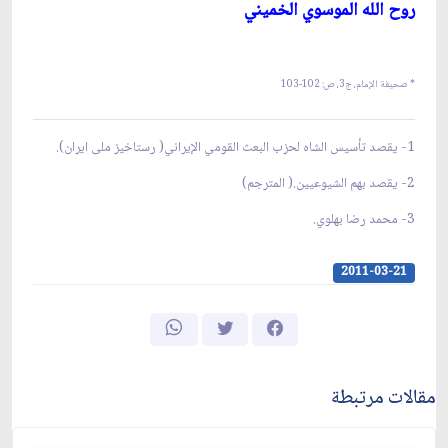
روح الله الموسوي الخميني
* صحيفة الإمام، ج‏3، ص: 102-103
1- يقصد تأسيس الشاه لحزب البعث القومي الإيراني( رستاخيز ملى ايران).
2- يقصد بهم الشيوعيين.( المترجم)
3- محمد رضا بهلوي.
2011-03-21
مقالات مرتبطة