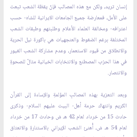
إنسان تريد، ولكن مع هذه المصائب فإنّ يقظة الشعب تبعث
على الأمل، فمعارضة جميع الجامعات الايرانية للشاه- حسب
اعترافه- ومخالفة العلماء الأعلام وطلبتهم وطبقات الشعب
المختلفة برغم الضغوط والعنجهيات هي باكورة نيل الحرية
والانطلاق من قيود الاستعمار، وعدم مشاركة الشعب الغيور
في هذا الحزب المصطنع والانتخابات الخيانية مثالٌ للصحوةِ
والانتصار.
وبعد التعزية بهذه المصائبِ المؤلمةِ والإساءة إلى القرآن
الكريم وانتهاك حرمة أهل- البيت عليهم السلام- وذكرى
حادث 15 من خرداد لعام 42 هـ ش وحادث 17 من خرداد
لعام 54 هـ ش، أُهنئ الشعب الإيراني بالاستنارةِ والانعتاق