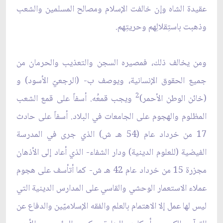
عقيدة الشاه وإن خالفت الإسلام ومصالح المسلمين والشعب
وذهبت باستِقلالِهم وحريتِهم.
ومن يخالف ذلك، فمصيره السجن والتعذيب والحرمان من
جميع الحقوق الإنسانية، ويوصف ب- (الرجعيّ الأسود) و
2
(خائن الوطن الأحمر)
ويجب قمعُه. أسفاً على قمع الشعب
المظلوم والهجوم على الجامعات في البلاد. أسفاً على حادث
17 من خرداد عام (54 هـ ش) الذي جرى في المدرسة
الفيضية (للعلوم الدينية) ودار الشفاء- الذي أعاد إلى الأذهان
مجزرة 15 من خرداد عام 42 ه
ـ
ش- كما أتأسف على هجوم
عملاء الاستعمار الوحشي والقاسي على المدارس الدينية التي
ليس لها عمل إلا الاهتمام بالعلم والفقه الإسلاميّين والدفاع عن