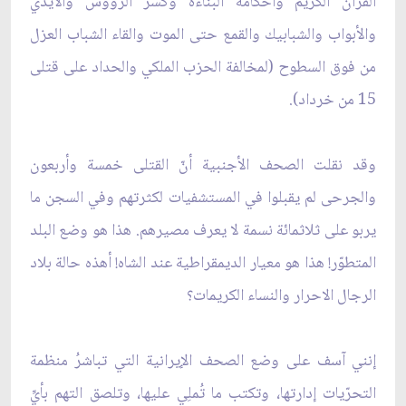
القرآن الكريم وأحكامه البناءة وكسر الرؤوس والأيدي
والأبواب والشبابيك والقمع حتى الموت والقاء الشباب العزل
من فوق السطوح (لمخالفة الحزب الملكي والحداد على قتلى
15 من خرداد).
وقد نقلت الصحف الأجنبية أنّ القتلى خمسة وأربعون
والجرحى لم يقبلوا في المستشفيات لكثرتهم وفي السجن ما
يربو على ثلاثمائة نسمة لا يعرف مصيرهم. هذا هو وضع البلد
المتطوّر! هذا هو معيار الديمقراطية عند الشاه! أهذه حالة بلاد
الرجال الاحرار والنساء الكريمات؟
إنني آسف على وضع الصحف الإيرانية التي تباشرُ منظمة
التحرّيات إدارتها، وتكتب ما تُملِي عليها، وتلصق التهم بأيِّ