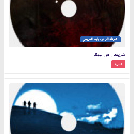
أشرطة الرادود وليد المزيدي
شريط رحل ليبقى
المزيد