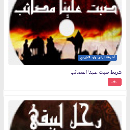
أشرطة الرادود وليد المزيدي
شريط صبت علينا المصائب
المزيد